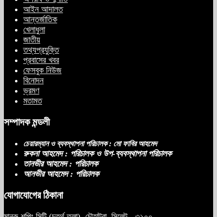
আইন আদালত
আন্তর্জাতিক
খেলাধুলা
জাতীয়
তথ্যপ্রযুক্তি
প্রবাসের খবর
ফেসবুক নিউজ
বিনোদন
ভ্রমণ
মতামত
সম্পাদক মন্ডলী
চেয়ারম্যান ও ব্যবস্থাপনা পরিচালক : মো ফাবির আহমেদ
রুকনা আহমেদ : পরিচালক ও উপ-ব্যবস্থাপনা পরিচালক
তানভীর আহমেদ : পরিচালক
আনভীর আহমেদ : পরিচালক
যোগাযোগের ঠিকানা
মানরু শপিং সিটি (চতুর্থ তলা), চৌহাট্রা, সিলেট - ৩১০০