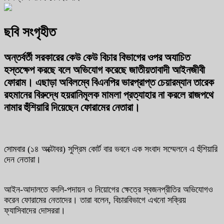
ছবি সংগৃহীত
অন্তর্বর্তী সরকারের কেউ কেউ বিচার বিভাগের ওপর অযাচিত
হস্তক্ষেপ করছে বলে অভিযোগ করেছে জাতীয়তাবাদী আইনজীবী
ফোরাম। এছাড়া অবিলম্বে বিএনপির ভারপ্রাপ্ত চেয়ারম্যান তারেক
রহমানের বিরুদ্ধে হয়রানিমূলক মামলা প্রত্যাহার না করলে রাজপথে
নামার হুঁশিয়ারি দিয়েছেন ফোরামের নেতারা।
সোমবার (১৪ অক্টোবর) সুপ্রিম কোর্ট বার ভবনে এক সংবাদ সম্মেলনে এ হুঁশিয়ারি
দেন নেতারা।
আইন-আদালতে বদলি-পদায়ন ও নিয়োগের ক্ষেত্রে স্বজনপ্রীতির অভিযোগও
করেন ফোরামের নেতাদের। তারা বলেন, বিচারবিভাগে এখনো সক্রিয়
ফ্যাসিবাদের দোসররা।