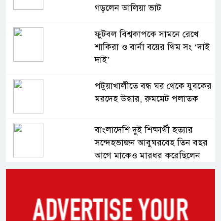
গড়লেন আলিয়া ভাট
ফুটবল বিশ্বকাপকে সামনে রেখে
শাকিরা ও বার্না বয়ের থিম সং ‘দাই
দাই’
পটুয়াখালীতে বন্ধ ঘর থেকে যুবকের
মরদেহ উদ্ধার, রুমমেট পলাতক
বাংলাদেশি দুই শিক্ষার্থী হত্যার
সন্দেহভাজন আবুঘরবেহ তিন বছর
আগে মাকেও মারধর করেছিলেন
সংসদে নিজেকে ‘শিশু মুক্তিযোদ্ধা’
দাবি করলেন জামায়াত নেতা তাহের