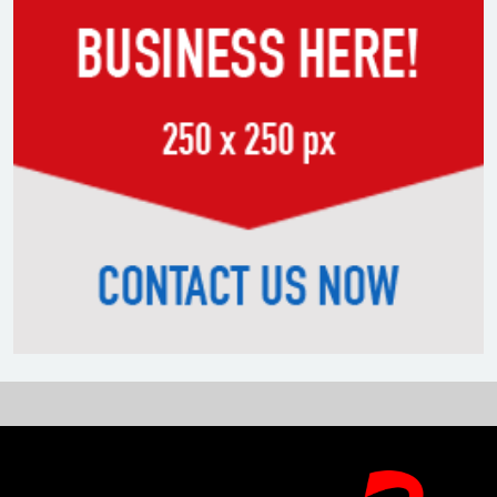
সাকিবের পাশাপাশি মাশরাফি ও
দুর্জয়কেও আলোচনায় আনতে
বললেন তামিম
বিএনপির প্রতি আস্থা হারাচ্ছি:
সংসদে নাহিদ ইসলামের মন্তব্য
নিপীড়নের আশঙ্কা জানালে ভিসা নয়
—যুক্তরাষ্ট্রের নতুন নীতি
ভোজ্যতেলের দাম লিটারে ৪ টাকা
বৃদ্ধি
ট্রাম্পকে ‘রাজার খোঁচা’ দিলেন
ব্রিটিশ চার্লস, ফরাসি ভাষা নিয়ে ব্যঙ্গ