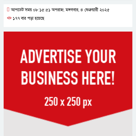
আপডেট সময় ০৮:১৫:৫১ অপরাহ্ন, মঙ্গলবার, ৪ ফেব্রুয়ারী ২০২৫
১৭৭ বার পড়া হয়েছে