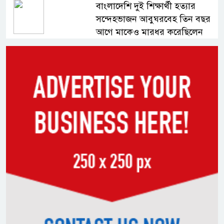
বাংলাদেশি দুই শিক্ষার্থী হত্যার
সন্দেহভাজন আবুঘরবেহ তিন বছর
আগে মাকেও মারধর করেছিলেন
সংসদে নিজেকে ‘শিশু মুক্তিযোদ্ধা’
দাবি করলেন জামায়াত নেতা তাহের
সাকিবের পাশাপাশি মাশরাফি ও
দুর্জয়কেও আলোচনায় আনতে
বললেন তামিম
বিএনপির প্রতি আস্থা হারাচ্ছি:
সংসদে নাহিদ ইসলামের মন্তব্য
নিপীড়নের আশঙ্কা জানালে ভিসা নয়
—যুক্তরাষ্ট্রের নতুন নীতি