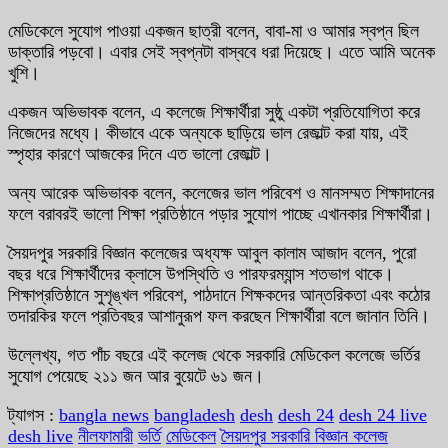
মেডিকেলে সুযোগ পাওয়া একজন ছাত্রী বলেন, বাবা-মা ও আমার স্বপ্ন ছিল
ডাক্তারি পড়বো। এবার সেই স্বপ্নটা বাস্ববে ধরা দিয়েছে। এতে আমি অনেক
খুশি।
একজন অভিভাবক বলেন, এ কলেজে শিক্ষার্থীরা সুষ্ঠু একটা প্রতিযোগিতা করে
নিজেদের মধ্যে। কীভাবে একে অন্যকে ছাড়িয়ে ভাল রেজাল্ট করা যায়, এই
স্পৃহার কারণে আজকের দিনে এত ভালো রেজাল্ট।
অন্য আরেক অভিভাবক বলেন, কলেজের ভাল পরিবেশ ও মানসম্মত শিক্ষাদানের
ফলে বরাবরই ভালো শিক্ষা প্রতিষ্ঠানে পড়ার সুযোগ পাচ্ছে এখানকার শিক্ষার্থীরা।
সৈয়দপুর সরকারি বিজ্ঞান কলেজের অধ্যক্ষ আবুল কালাম আজাদ বলেন, পুরো
বছর ধরে শিক্ষার্থীদের ক্লাসে উপস্থিতি ও পারফরম্যান্স শতভাগ থাকে।
শিক্ষাপ্রতিষ্ঠানে সুশৃঙ্খল পরিবেশ, পাঠদানে শিক্ষকদের আন্তরিকতা এবং কঠোর
তদারকির ফলে প্রতিবছর আশানুরূপ ফল করছেন শিক্ষার্থীরা বলে জানান তিনি।
উল্লেখ্য, গত পাঁচ বছরে এই কলেজ থেকে সরকারি মেডিকেল কলেজে ভর্তির
সুযোগ পেয়েছে ২১১ জন আর বুয়েটে ৬১ জন।
ট্যাগস :
bangla news
bangladesh
desh
desh 24
desh 24 live
desh live
নীলফামারী
ভর্তি
মেডিকেল
সৈয়দপুর সরকারি বিজ্ঞান কলেজ