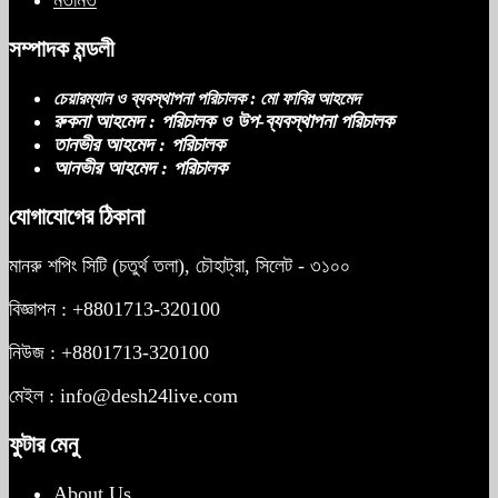
সম্পাদক মন্ডলী
চেয়ারম্যান ও ব্যবস্থাপনা পরিচালক : মো ফাবির আহমেদ
রুকনা আহমেদ : পরিচালক ও উপ-ব্যবস্থাপনা পরিচালক
তানভীর আহমেদ : পরিচালক
আনভীর আহমেদ : পরিচালক
যোগাযোগের ঠিকানা
মানরু শপিং সিটি (চতুর্থ তলা), চৌহাট্রা, সিলেট - ৩১০০
বিজ্ঞাপন : +8801713-320100
নিউজ : +8801713-320100
মেইল : info@desh24live.com
ফুটার মেনু
About Us