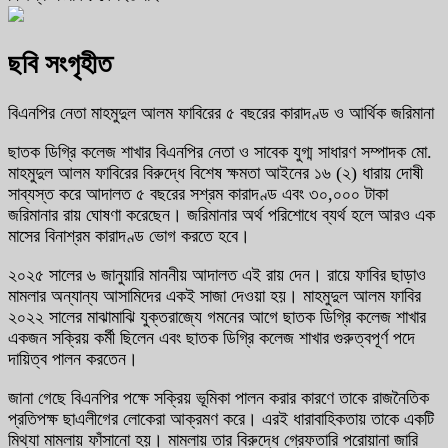
ছবি সংগৃহীত
বিএনপির নেতা মাহমুদুল আলম ফাবিরের ৫ বছরের কারাদণ্ড ও আর্থিক জরিমানা
ছাতক ডিগ্রি কলেজ শাখার বিএনপির নেতা ও সাবেক যুগ্ম সাধারণ সম্পাদক মো.
মাহমুদুল আলম ফাবিরের বিরুদ্ধে বিশেষ ক্ষমতা আইনের ১৬ (২) ধারায় দোষী
সাব্যস্ত করে আদালত ৫ বছরের সশ্রম কারাদণ্ড এবং ৩০,০০০ টাকা
জরিমানার রায় ঘোষণা করেছেন। জরিমানার অর্থ পরিশোধে ব্যর্থ হলে আরও এক
মাসের বিনাশ্রম কারাদণ্ড ভোগ করতে হবে।
২০২৫ সালের ৬ জানুয়ারি মাননীয় আদালত এই রায় দেন। রায়ে ফাবির ছাড়াও
মামলার অন্যান্য আসামিদের একই সাজা দেওয়া হয়। মাহমুদুল আলম ফাবির
২০২২ সালের মাঝামাঝি যুক্তরাজ্যে গমনের আগে ছাতক ডিগ্রি কলেজ শাখার
একজন সক্রিয় কর্মী ছিলেন এবং ছাতক ডিগ্রি কলেজ শাখার গুরুত্বপূর্ণ পদে
দায়িত্ব পালন করতেন।
জানা গেছে বিএনপির পক্ষে সক্রিয় ভূমিকা পালন করার কারণে তাকে রাজনৈতিক
প্রতিপক্ষ ছাএলীগের লোকেরা আক্রমণ করে। এরই ধারাবাহিকতায় তাকে একটি
মিথ্যা মামলায় ফাঁসানো হয়। মামলায় তার বিরুদ্ধে গ্রেফতারি পরোয়ানা জারি