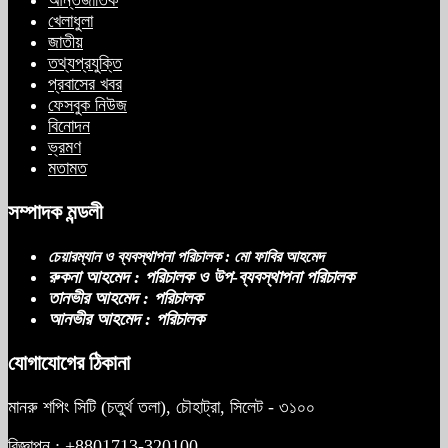
খেলাধুলা
জাতীয়
তথ্যপ্রযুক্তি
প্রবাসের খবর
ফেসবুক নিউজ
বিনোদন
ভ্রমণ
মতামত
সম্পাদক মন্ডলী
চেয়ারম্যান ও ব্যবস্থাপনা পরিচালক : মো ফাবির আহমেদ
রুকনা আহমেদ : পরিচালক ও উপ-ব্যবস্থাপনা পরিচালক
তানভীর আহমেদ : পরিচালক
আনভীর আহমেদ : পরিচালক
যোগাযোগের ঠিকানা
মানরু শপিং সিটি (চতুর্থ তলা), চৌহাট্রা, সিলেট - ৩১০০
বিজ্ঞাপন : +8801713-320100