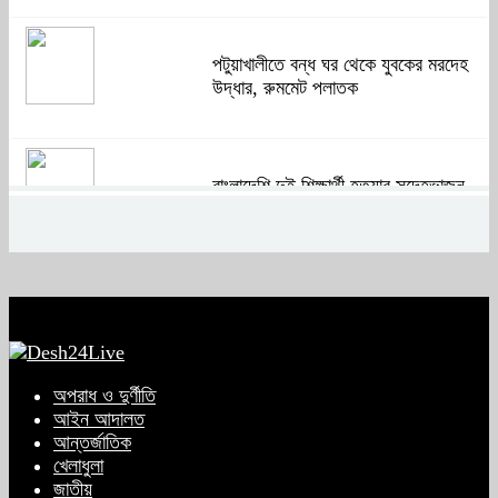
পটুয়াখালীতে বন্ধ ঘর থেকে যুবকের মরদেহ
উদ্ধার, রুমমেট পলাতক
বাংলাদেশি দুই শিক্ষার্থী হত্যার সন্দেহভাজন
আবুঘরবেহ তিন বছর আগে মাকেও মারধর
করেছিলেন
সংসদে নিজেকে ‘শিশু মুক্তিযোদ্ধা’ দাবি
করলেন জামায়াত নেতা তাহের
অপরাধ ও দুর্ণীতি
আইন আদালত
আন্তর্জাতিক
সাকিবের পাশাপাশি মাশরাফি ও দুর্জয়কেও
খেলাধুলা
আলোচনায় আনতে বললেন তামিম
জাতীয়