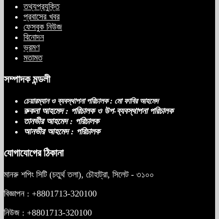
তথ্যপ্রযুক্তি
প্রবাসের খবর
ফেসবুক নিউজ
বিএনপির প্রতি আস্থা হারাচ্ছি: সংসদে নাহিদ
বিনোদন
ইসলামের মন্তব্য
ভ্রমণ
মতামত
সম্পাদক মন্ডলী
নিপীড়নের আশঙ্কা জানালে ভিসা নয়—
যুক্তরাষ্ট্রের নতুন নীতি
চেয়ারম্যান ও ব্যবস্থাপনা পরিচালক : মো ফাবির আহমেদ
রুকনা আহমেদ : পরিচালক ও উপ-ব্যবস্থাপনা পরিচালক
তানভীর আহমেদ : পরিচালক
আনভীর আহমেদ : পরিচালক
ভোজ্যতেলের দাম লিটারে ৪ টাকা বৃদ্ধি
যোগাযোগের ঠিকানা
মানরু শপিং সিটি (চতুর্থ তলা), চৌহাট্রা, সিলেট - ৩১০০
ট্রাম্পকে ‘রাজার খোঁচা’ দিলেন ব্রিটিশ চার্লস,
ফরাসি ভাষা নিয়ে ব্যঙ্গ
বিজ্ঞাপন : +8801713-320100
নিউজ : +8801713-320100