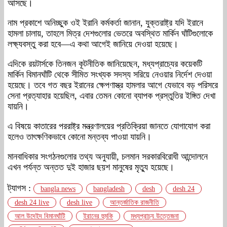
আসছে।
নাম প্রকাশে অনিচ্ছুক ওই ইরানি কর্মকর্তা জানান, যুক্তরাষ্ট্র যদি ইরানে
হামলা চালায়, তাহলে মিত্র দেশগুলোর ভেতরে অবস্থিত মার্কিন ঘাঁটিগুলোকে
লক্ষ্যবস্তু করা হবে—এ কথা আগেই জানিয়ে দেওয়া হয়েছে।
এদিকে রয়টার্সকে তিনজন কূটনীতিক জানিয়েছেন, মধ্যপ্রাচ্যের কয়েকটি
মার্কিন বিমানঘাঁটি থেকে সীমিত সংখ্যক সদস্য সরিয়ে নেওয়ার নির্দেশ দেওয়া
হয়েছে। তবে গত বছর ইরানের ক্ষেপণাস্ত্র হামলার আগে যেভাবে বড় পরিসরে
সেনা প্রত্যাহার হয়েছিল, এবার তেমন কোনো ব্যাপক প্রস্তুতির ইঙ্গিত দেখা
যায়নি।
এ বিষয়ে কাতারের পররাষ্ট্র মন্ত্রণালয়ের প্রতিক্রিয়া জানতে যোগাযোগ করা
হলেও তাৎক্ষণিকভাবে কোনো মন্তব্য পাওয়া যায়নি।
মানবাধিকার সংগঠনগুলোর তথ্য অনুযায়ী, চলমান সরকারবিরোধী আন্দোলনে
এখন পর্যন্ত অন্তত দুই হাজার ছয়শ মানুষের মৃত্যু হয়েছে।
ট্যাগস :
bangla news
bangladesh
desh
desh 24
desh 24 live
desh live
আন্তর্জাতিক রাজনীতি
আল উদেইদ বিমানঘাঁটি
ইরানের হুমকি
মধ্যপ্রাচ্য উত্তেজনা