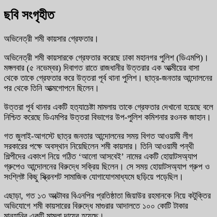
ছবি সংগৃহীত
অভিনেত্রী শমী কায়সার গ্রেফতার।
অভিনেত্রী শমী কায়সারকে গ্রেফতার করেছে ঢাকা মহানগর পুলিশ (ডিএমপি)।
মঙ্গলবার (৫ নভেম্বর) দিবাগত রাতে রাজধানীর উত্তরার এক আত্মীয়ের বাসা
থেকে তাকে গ্রেফতার করে উত্তরা পূর্ব থানা পুলিশ। ছাত্র-জনতার আন্দোলনের
পর থেকে তিনি আত্মগোপনে ছিলেন।
উত্তরা পূর্ব থানার একটি হত্যাচেষ্টা মামলায় তাকে গ্রেফতার দেখানো হয়েছে বলে
নিশ্চিত করেছে ডিএমপির উত্তরা বিভাগের উপ-পুলিশ কমিশনার রওনক জাহান।
গত জুলাই-আগস্টে ছাত্র জনতার আন্দোলনের সময় বিগত আওয়ামী লীগ
সরকারের পক্ষে অবস্থান নিয়েছিলেন শমী কায়সার। তিনি আওয়ামী পন্থী
শিল্পীদের একাংশ নিয়ে গঠিত ‘আলো আসবেই’ নামের একটি হোয়াটসঅ্যাপ
গ্রুপেও আন্দোলনের বিরুদ্ধে সক্রিয় ছিলেন। সে সময় হোয়াটসঅ্যাপ গ্রুপ ও
সংশ্লিষ্ট কিছু স্ক্রিনশট সামাজিক যোগাযোগমাধ্যমে ছড়িয়ে পড়েছিল।
এছাড়া, গত ১৩ অক্টোবর বিএনপির প্রতিষ্ঠাতা জিয়াউর রহমানকে নিয়ে কটুক্তির
অভিযোগে শমী কায়সারের বিরুদ্ধে মাগুরার আদালতে ১০০ কোটি টাকার
মানহানির একটি মামলা দায়ের হয়েছে।