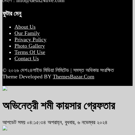
মেইল : info@desh24live.com
ফুটার মেনু
About Us
Our Family
Privacy Policy
Photo Gallery
Terms Of Use
Contact Us
© ২০২৬ দেশ২৪লাইভ মিডিয়া লিমিটেড | সমস্ত অধিকার সংরক্ষিত
Theme Developed BY
ThemesBazar.Com
অভিনেত্রী শমী কায়সার গ্রেফতার
আপডেট সময় ০৪:১৫:৩৪ অপরাহ্ন, বুধবার, ৬ নভেম্বর ২০২৪