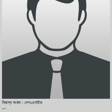
নিজস্ব সংবাদ : দেশ২৪লাইভ