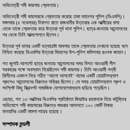
অভিনেত্রী শমী কায়সার গ্রেফতার।
অভিনেত্রী শমী কায়সারকে গ্রেফতার করেছে ঢাকা মহানগর পুলিশ (ডিএমপি)।
মঙ্গলবার (৫ নভেম্বর) দিবাগত রাতে রাজধানীর উত্তরার এক আত্মীয়ের বাসা
থেকে তাকে গ্রেফতার করে উত্তরা পূর্ব থানা পুলিশ। ছাত্র-জনতার আন্দোলনের
পর থেকে তিনি আত্মগোপনে ছিলেন।
উত্তরা পূর্ব থানার একটি হত্যাচেষ্টা মামলায় তাকে গ্রেফতার দেখানো হয়েছে বলে
নিশ্চিত করেছে ডিএমপির উত্তরা বিভাগের উপ-পুলিশ কমিশনার রওনক জাহান।
গত জুলাই-আগস্টে ছাত্র জনতার আন্দোলনের সময় বিগত আওয়ামী লীগ
সরকারের পক্ষে অবস্থান নিয়েছিলেন শমী কায়সার। তিনি আওয়ামী পন্থী
শিল্পীদের একাংশ নিয়ে গঠিত ‘আলো আসবেই’ নামের একটি হোয়াটসঅ্যাপ
গ্রুপেও আন্দোলনের বিরুদ্ধে সক্রিয় ছিলেন। সে সময় হোয়াটসঅ্যাপ গ্রুপ ও
সংশ্লিষ্ট কিছু স্ক্রিনশট সামাজিক যোগাযোগমাধ্যমে ছড়িয়ে পড়েছিল।
এছাড়া, গত ১৩ অক্টোবর বিএনপির প্রতিষ্ঠাতা জিয়াউর রহমানকে নিয়ে কটুক্তির
অভিযোগে শমী কায়সারের বিরুদ্ধে মাগুরার আদালতে ১০০ কোটি টাকার
মানহানির একটি মামলা দায়ের হয়েছে।
সম্পাদক মন্ডলী