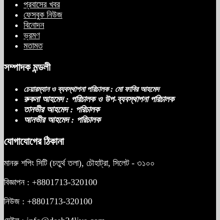
প্রবাসের খবর
ফেসবুক নিউজ
বিনোদন
ভ্রমণ
মতামত
সম্পাদক মন্ডলী
চেয়ারম্যান ও ব্যবস্থাপনা পরিচালক : মো ফাবির আহমেদ
রুকনা আহমেদ : পরিচালক ও উপ-ব্যবস্থাপনা পরিচালক
তানভীর আহমেদ : পরিচালক
আনভীর আহমেদ : পরিচালক
যোগাযোগের ঠিকানা
মানরু শপিং সিটি (চতুর্থ তলা), চৌহাট্রা, সিলেট - ৩১০০
বিজ্ঞাপন : +8801713-320100
নিউজ : +8801713-320100