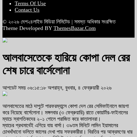
Terms Of Use
Contact Us
© ২০২৬ দেশ২৪লাইভ মিডিয়া লিমিটেড | সমস্ত অধিকার সংরক্ষিত
Theme Developed BY
ThemesBazar.Com
আলবাসেতেকে হারিয়ে কোপা দেল রের
শেষ চারে বার্সেলোনা
আপডেট সময় ০৬:১৫:১৮ অপরাহ্ন, বুধবার, ৪ ফেব্রুয়ারী ২০২৬
আলবাসেতের মাঠে দাপুটে পারফরম্যান্সে কোপা দেল রের সেমিফাইনালে জায়গা
করে নিয়েছে বার্সেলোনা। মঙ্গলবার (৩ ফেব্রুয়ারি) রাতে কোয়ার্টার-ফাইনালের
ম্যাচে স্বাগতিকদের ২–১ গোলে পরাজিত করে কাতালানরা।
ম্যাচের প্রথমার্ধেই এগিয়ে যায় বার্সা। ৩৯তম মিনিটে লামিন ইয়ামালের
চোখধাঁধানো ভলিতে জালের দেখা পায় সফরকারীরা। বিরতির পর আক্রমণের ধার