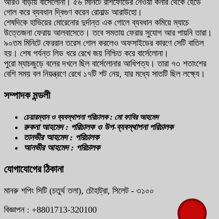
আরও বাড়ায় বার্সেলোনা। ৫৬ মিনিটে রাশফোর্ডের নেওয়া কর্নার থেকে হেডে
গোল করে ব্যবধান দ্বিগুণ করেন রোনাল্ড আরাউহো।
শেষদিকে হাভিয়ের মোরেনোর দুর্দান্ত এক গোলে ব্যবধান কমিয়ে ম্যাচে
উত্তেজনা ফেরায় আলবাসেতে। তবে সমতায় ফেরার সুযোগ আর পায়নি তারা।
৯০তম মিনিটে ফেররান তরেস গোল করলেও অফসাইডের কারণে সেটি বাতিল
হয়। শেষ পর্যন্ত লিড ধরে রেখে জয় নিশ্চিত করে বার্সেলোনা।
পুরো ম্যাচজুড়ে বলের দখলে ছিল বার্সেলোনার আধিপত্য। তারা ৭৩ শতাংশের
বেশি সময় বল নিয়ন্ত্রণে রেখে ১৭টি শট নেয়, যার মধ্যে সাতটি ছিল লক্ষ্যে।
সম্পাদক মন্ডলী
চেয়ারম্যান ও ব্যবস্থাপনা পরিচালক : মো ফাবির আহমেদ
রুকনা আহমেদ : পরিচালক ও উপ-ব্যবস্থাপনা পরিচালক
তানভীর আহমেদ : পরিচালক
আনভীর আহমেদ : পরিচালক
যোগাযোগের ঠিকানা
মানরু শপিং সিটি (চতুর্থ তলা), চৌহাট্রা, সিলেট - ৩১০০
বিজ্ঞাপন : +8801713-320100