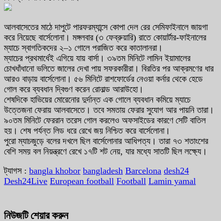
আলবাসেতের মাঠে দাপুটে পারফরম্যান্সে কোপা দেল রের সেমিফাইনালে জায়গা
করে নিয়েছে বার্সেলোনা। মঙ্গলবার (৩ ফেব্রুয়ারি) রাতে কোয়ার্টার-ফাইনালের
ম্যাচে স্বাগতিকদের ২–১ গোলে পরাজিত করে কাতালানরা।
ম্যাচের প্রথমার্ধেই এগিয়ে যায় বার্সা। ৩৯তম মিনিটে লামিন ইয়ামালের
চোখধাঁধানো ভলিতে জালের দেখা পায় সফরকারীরা। বিরতির পর আক্রমণের ধার
আরও বাড়ায় বার্সেলোনা। ৫৬ মিনিটে রাশফোর্ডের নেওয়া কর্নার থেকে হেডে
গোল করে ব্যবধান দ্বিগুণ করেন রোনাল্ড আরাউহো।
শেষদিকে হাভিয়ের মোরেনোর দুর্দান্ত এক গোলে ব্যবধান কমিয়ে ম্যাচে
উত্তেজনা ফেরায় আলবাসেতে। তবে সমতায় ফেরার সুযোগ আর পায়নি তারা।
৯০তম মিনিটে ফেররান তরেস গোল করলেও অফসাইডের কারণে সেটি বাতিল
হয়। শেষ পর্যন্ত লিড ধরে রেখে জয় নিশ্চিত করে বার্সেলোনা।
পুরো ম্যাচজুড়ে বলের দখলে ছিল বার্সেলোনার আধিপত্য। তারা ৭৩ শতাংশের
বেশি সময় বল নিয়ন্ত্রণে রেখে ১৭টি শট নেয়, যার মধ্যে সাতটি ছিল লক্ষ্যে।
ট্যাগস :
bangla khobor
bangladesh
Barcelona
desh24
Desh24Live
European football
Football
Lamin yamal
নিউজটি শেয়ার করুন