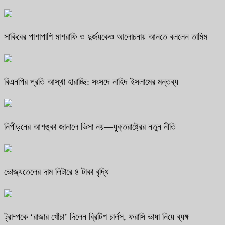
সাকিবের পাশাপাশি মাশরাফি ও দুর্জয়কেও আলোচনায় আনতে বললেন তামিম
বিএনপির প্রতি আস্থা হারাচ্ছি: সংসদে নাহিদ ইসলামের মন্তব্য
নিপীড়নের আশঙ্কা জানালে ভিসা নয়—যুক্তরাষ্ট্রের নতুন নীতি
ভোজ্যতেলের দাম লিটারে ৪ টাকা বৃদ্ধি
ট্রাম্পকে ‘রাজার খোঁচা’ দিলেন ব্রিটিশ চার্লস, ফরাসি ভাষা নিয়ে ব্যঙ্গ