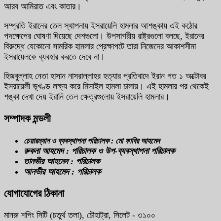
আরব আমিরাত এবং কাতার।
সম্প্রতি ইরানের তেল স্থাপনায় ইসরায়েলি হামলার আশঙ্কায় এই কঠোর
পদক্ষেপের ঘোষণা দিয়েছে দেশগুলো। উপসাগরীয় রাষ্ট্রগুলো বলছে, ইরানের
বিরুদ্ধে যেকোনো সামরিক হামলার প্রেক্ষাপটে তারা নিজেদের আকাশসীমা
ইসরায়েলকে ব্যবহার করতে দেবে না।
হিজবুল্লাহ নেতা হাসান নাসরাল্লাহর হত্যার প্রতিবাদে ইরান গত ১ অক্টোবর
ইসরায়েলী ভূখণ্ড লক্ষ্য করে মিসাইল হামলা চালায়। এই হামলার পর থেকেই
শঙ্কা দেখা দেয় ইরানি তেল ক্ষেত্রগুলোয় ইসরায়েলি হামলার।
সম্পাদক মন্ডলী
চেয়ারম্যান ও ব্যবস্থাপনা পরিচালক : মো ফাবির আহমেদ
রুকনা আহমেদ : পরিচালক ও উপ-ব্যবস্থাপনা পরিচালক
তানভীর আহমেদ : পরিচালক
আনভীর আহমেদ : পরিচালক
যোগাযোগের ঠিকানা
মানরু শপিং সিটি (চতুর্থ তলা), চৌহাট্রা, সিলেট - ৩১০০