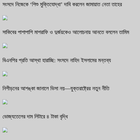
সংসদে নিজেকে ‘শিশু মুক্তিযোদ্ধা’ দাবি করলেন জামায়াত নেতা তাহের
সাকিবের পাশাপাশি মাশরাফি ও দুর্জয়কেও আলোচনায় আনতে বললেন তামিম
বিএনপির প্রতি আস্থা হারাচ্ছি: সংসদে নাহিদ ইসলামের মন্তব্য
নিপীড়নের আশঙ্কা জানালে ভিসা নয়—যুক্তরাষ্ট্রের নতুন নীতি
ভোজ্যতেলের দাম লিটারে ৪ টাকা বৃদ্ধি