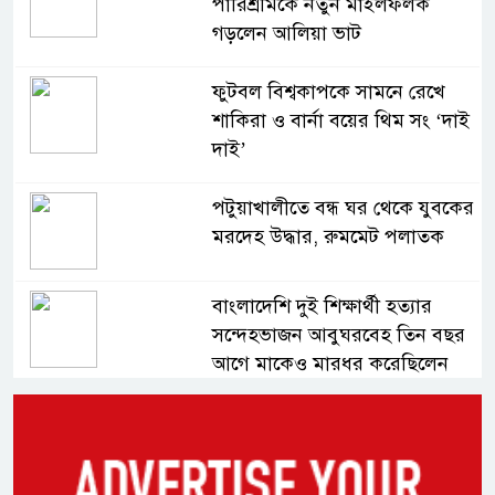
পারিশ্রমিকে নতুন মাইলফলক
গড়লেন আলিয়া ভাট
ফুটবল বিশ্বকাপকে সামনে রেখে
শাকিরা ও বার্না বয়ের থিম সং ‘দাই
দাই’
পটুয়াখালীতে বন্ধ ঘর থেকে যুবকের
মরদেহ উদ্ধার, রুমমেট পলাতক
বাংলাদেশি দুই শিক্ষার্থী হত্যার
সন্দেহভাজন আবুঘরবেহ তিন বছর
আগে মাকেও মারধর করেছিলেন
সংসদে নিজেকে ‘শিশু মুক্তিযোদ্ধা’
দাবি করলেন জামায়াত নেতা তাহের