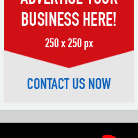
সাকিবের পাশাপাশি মাশরাফি ও
দুর্জয়কেও আলোচনায় আনতে
বললেন তামিম
বিএনপির প্রতি আস্থা হারাচ্ছি:
সংসদে নাহিদ ইসলামের মন্তব্য
নিপীড়নের আশঙ্কা জানালে ভিসা নয়
—যুক্তরাষ্ট্রের নতুন নীতি
ভোজ্যতেলের দাম লিটারে ৪ টাকা
বৃদ্ধি
ট্রাম্পকে ‘রাজার খোঁচা’ দিলেন
ব্রিটিশ চার্লস, ফরাসি ভাষা নিয়ে ব্যঙ্গ