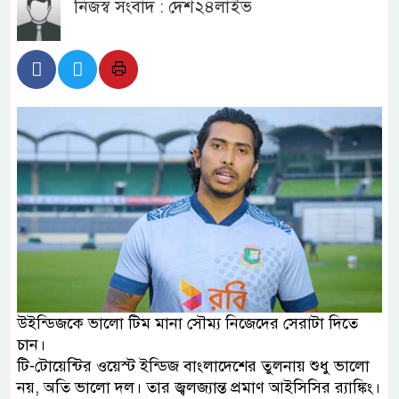
নিজস্ব সংবাদ : দেশ২৪লাইভ
উইন্ডিজকে ভালো টিম মানা সৌম্য নিজেদের সেরাটা দিতে
চান।
টি-টোয়েন্টির ওয়েস্ট ইন্ডিজ বাংলাদেশের তুলনায় শুধু ভালো
নয়, অতি ভালো দল। তার জ্বলজ্যান্ত প্রমাণ আইসিসির র‌্যাঙ্কিং।