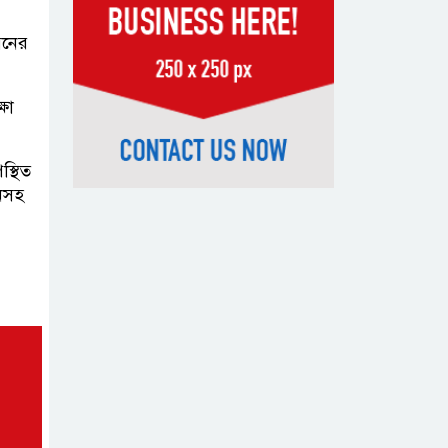
সন্দেহভাজন
়নের
আবুঘরবেহ তিন বছর আগে মাকেও
মারধর করেছিলেন
ষা
সংসদে নিজেকে
‘শিশু মুক্তিযোদ্ধা’
স্থিত
দাবি করলেন
ীনসহ
জামায়াত নেতা তাহের
সাকিবের পাশাপাশি
মাশরাফি ও
দুর্জয়কেও
আলোচনায় আনতে বললেন তামিম
বিএনপির প্রতি আস্থা
হারাচ্ছি: সংসদে