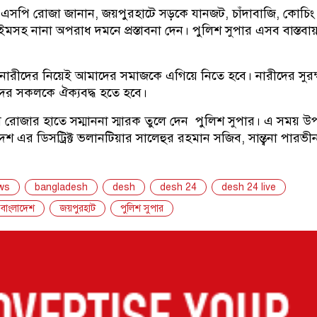
তীকী এসপি রোজা জানান, জয়পুরহাটে সড়কে যানজট, চাঁদাবাজি, কোচিং
রাইমসহ নানা অপরাধ দমনে প্রস্তাবনা দেন। পুলিশ সুপার এসব বাস্তবায
রীদের নিয়েই আমাদের সমাজকে এগিয়ে নিতে হবে। নারীদের সুরক্
ের সকলকে ঐক্যবদ্ধ হতে হবে।
েষে রোজার হাতে সম্মাননা স্মারক তুলে দেন পুলিশ সুপার। এ সময় উপ
েশ এর ডিসট্রিক্ট ভলানটিয়ার সালেহুর রহমান সজিব, সান্ত্বনা পারভ
ws
bangladesh
desh
desh 24
desh 24 live
 বাংলাদেশ
জয়পুরহাট
পুলিশ সুপার