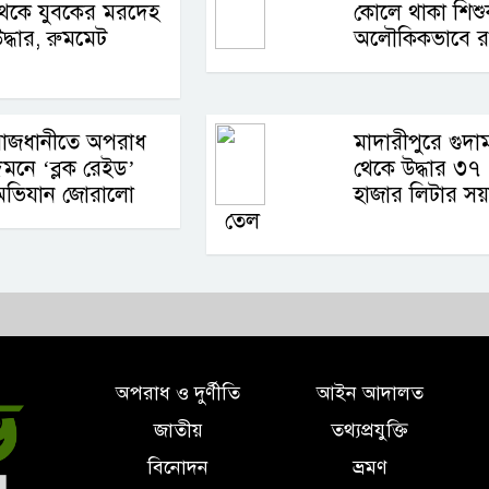
থেকে যুবকের মরদেহ
কোলে থাকা শিশুক
দ্ধার, রুমমেট
অলৌকিকভাবে রক
রাজধানীতে অপরাধ
মাদারীপুরে গুদা
মনে ‘ব্লক রেইড’
থেকে উদ্ধার ৩৭
অভিযান জোরালো
হাজার লিটার সয়
তেল
অপরাধ ও দুর্ণীতি
আইন আদালত
জাতীয়
তথ্যপ্রযুক্তি
বিনোদন
ভ্রমণ