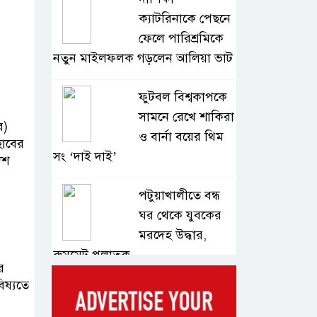
ক্যাটরিনাকে পেছনে
ফেলে পারিশ্রমিকে
নতুন মাইলফলক গড়লেন আলিয়া ভাট
ফুটবল বিশ্বকাপকে
সামনে রেখে শাকিরা
র)
ও বার্না বয়ের থিম
হাবের
সং ‘দাই দাই’
দশ
পটুয়াখালীতে বন্ধ
ঘর থেকে যুবকের
মরদেহ উদ্ধার,
রুমমেট পলাতক
র
িষ্যতে
বাংলাদেশি দুই
শিক্ষার্থী হত্যার