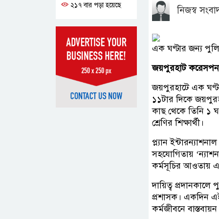
২১৭ বার পড়া হয়েছে
নিজস্ব সংব
এক ঘণ্টার জন্য পুলি
জয়পুরহাট করেসপনড
জয়পুরহাটে এক ঘণ্
১১টার দিকে জয়পুরহ
কাছ থেকে তিনি ১ ঘণ
শ্রেণির শিক্ষার্থী।
প্ল্যান ইন্টারন্যাশ
সহযোগিতায় ‘ন্যাশনা
কর্মসূচির আওতায় এই
দায়িত্ব প্রদানকাল
প্রশাসক। একদিন এই 
কর্মজীবনে বাস্তবায়