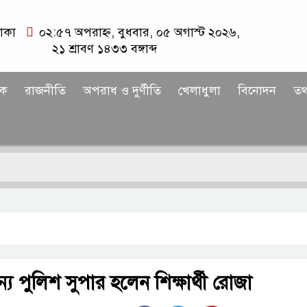
াকা
০২:৫৭ অপরাহ্ন, বুধবার, ০৫ অগাস্ট ২০২৬,
২১ শ্রাবণ ১৪৩৩ বঙ্গাব্দ
িক
রাজনীতি
অপরাধ ও দুর্ণীতি
খেলাধুলা
বিনোদন
তথ্
্য পুলিশ সুপার হলেন শিক্ষার্থী রোজা