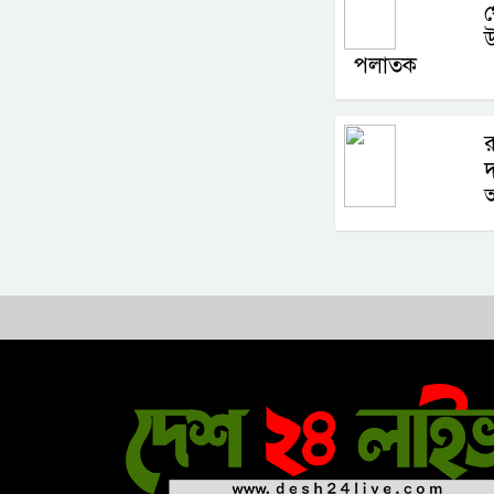
উ
পলাতক
দ