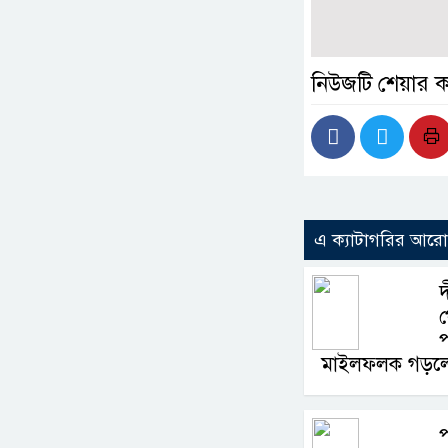
নিউজটি শেয়ার 
এ ক্যাটাগরির আর
দ
প
মাইলফলক গড়লে
প