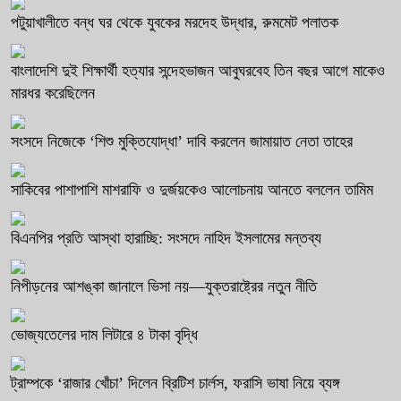
পটুয়াখালীতে বন্ধ ঘর থেকে যুবকের মরদেহ উদ্ধার, রুমমেট পলাতক
বাংলাদেশি দুই শিক্ষার্থী হত্যার সন্দেহভাজন আবুঘরবেহ তিন বছর আগে মাকেও
মারধর করেছিলেন
সংসদে নিজেকে ‘শিশু মুক্তিযোদ্ধা’ দাবি করলেন জামায়াত নেতা তাহের
সাকিবের পাশাপাশি মাশরাফি ও দুর্জয়কেও আলোচনায় আনতে বললেন তামিম
বিএনপির প্রতি আস্থা হারাচ্ছি: সংসদে নাহিদ ইসলামের মন্তব্য
নিপীড়নের আশঙ্কা জানালে ভিসা নয়—যুক্তরাষ্ট্রের নতুন নীতি
ভোজ্যতেলের দাম লিটারে ৪ টাকা বৃদ্ধি
ট্রাম্পকে ‘রাজার খোঁচা’ দিলেন ব্রিটিশ চার্লস, ফরাসি ভাষা নিয়ে ব্যঙ্গ