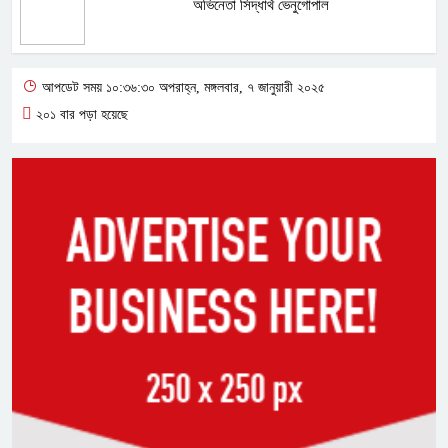
অভিনেতা সিদ্ধার্থ ভেনুগোপাল
আপডেট সময় ১০:৩৬:৩০ অপরাহ্ন, মঙ্গলবার, ৭ জানুয়ারী ২০২৫
২০১ বার পড়া হয়েছে