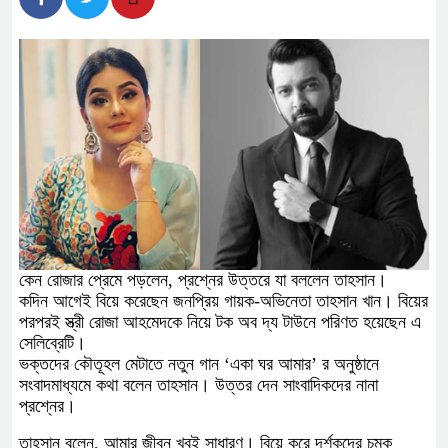
কেন রোজার প্রেমে পড়লেন, প্রশ্নের উত্তরে যা বললেন তাহসান।
কদিন আগেই বিয়ে করেছেন জনপ্রিয় গায়ক-অভিনেতা তাহসান খান। বিয়ের
পরপরই স্ত্রী রোজা আহমেদকে নিয়ে টক অব দ্য টাউনে পরিণত হয়েছেন এ
সেলিব্রেটি।
ভক্তদের কৌতূহল মেটাতে নতুন গান ‘একা ঘর আমার’ র অনুষ্ঠানে
সংবাদমাধ্যমে কথা বলেন তাহসান। উত্তর দেন সাংবাদিকদের নানা
প্রশ্নের।
তাহসান বলেন, আমার জীবন খুবই সাধারণ। বিয়ে করে দর্শকদের চমক