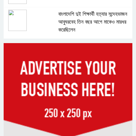
বাংলাদেশি দুই শিক্ষার্থী হত্যার সন্দেহভাজন
আবুঘরবেহ তিন বছর আগে মাকেও মারধর
করেছিলেন
সংসদে নিজেকে ‘শিশু মুক্তিযোদ্ধা’ দাবি
করলেন জামায়াত নেতা তাহের
সাকিবের পাশাপাশি মাশরাফি ও দুর্জয়কেও
আলোচনায় আনতে বললেন তামিম
বিএনপির প্রতি আস্থা হারাচ্ছি: সংসদে
নাহিদ ইসলামের মন্তব্য
নিপীড়নের আশঙ্কা জানালে ভিসা নয়—
যুক্তরাষ্ট্রের নতুন নীতি