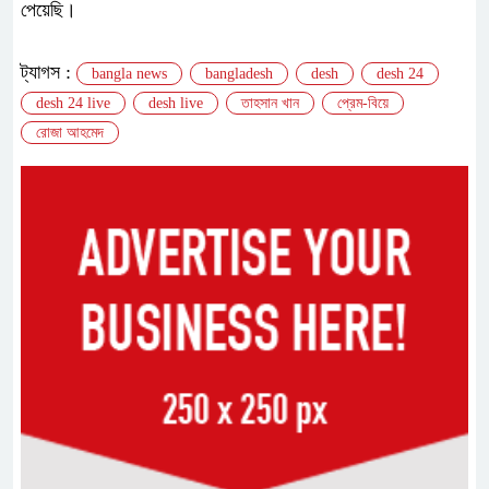
পেয়েছি।
ট্যাগস :
bangla news
bangladesh
desh
desh 24
desh 24 live
desh live
তাহসান খান
প্রেম-বিয়ে
রোজা আহমেদ