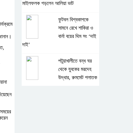
মাইলফলক গড়লেন আলিয়া ভাট
ফুটবল বিশ্বকাপকে
র্যক্রমে
সামনে রেখে শাকিরা ও
বার্না বয়ের থিম সং ‘দাই
 জানান।
দাই’
লত,
পটুয়াখালীতে বন্ধ ঘর
থেকে যুবকের মরদেহ
উদ্ধার, রুমমেট পলাতক
়ানা
বাংলাদেশি দুই শিক্ষার্থী
দিয়েছেন
হত্যার সন্দেহভাজন
আবুঘরবেহ তিন বছর
সময়ের
 করেন
আগে মাকেও মারধর করেছিলেন