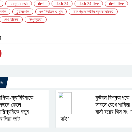
bangladesh
desh
desh 24
desh 24 live
desh live
যুনাল
ইন্টারপোল
গুম নির্যাতন ও খুন
চিফ প্রসিকিউটর অ্যাডভোকেট
শেখ হাসিনা
সম্পৃক্ততা
ন
উজ
ীপিকা-ক্যাটরিনাকে
ফুটবল বিশ্বকাপকে
েছনে ফেলে
সামনে রেখে শাকিরা
ারিশ্রমিকে নতুন
বার্না বয়ের থিম সং 
লিয়া ভাট
দাই’