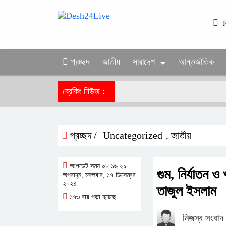
ঢ
প্রচ্ছদ
জাতীয়
সারাদেশ
আন্তর্জাতিক
ব্রেকিং নিউজ :
প্রচ্ছদ /
Uncategorized
জাতীয়
,
আপডেট সময় ০৮:১৬:২১
গুম, নির্যাতন ও
অপরাহ্ন, মঙ্গলবার, ১৭ ডিসেম্বর
২০২৪
তাজুল ইসলাম
১৭৩ বার পড়া হয়েছে
নিজস্ব সংবা