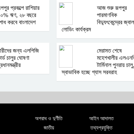
ূপপুর প্রকল্পে রাশিয়ার
আজ শুরু রূপপুর
০% ঋণ, ২৮ বছরে
পারমাণবিক
োধ করবে বাংলাদেশ
বিদ্যুৎকেন্দ্রের জ্বাল
লোডিং কার্যক্রম
ারীদের জন্য এলপিজি
মেরামত শেষে
ার্ড চালুর ঘোষণা
মহেশখালীর এলএন
্রধানমন্ত্রীর
টার্মিনাল পুনরায় চালু
স্বাভাবিক হচ্ছে গ্যাস সরবরাহ
অপরাধ ও দুর্ণীতি
আইন আদালত
জাতীয়
তথ্যপ্রযুক্তি