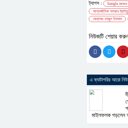
ট্যাগস :
bangla news
আন্তর্জাতিক অপরাধ ট্রাইব্
মোহাম্মদ তাজুল ইসলাম
নিউজটি শেয়ার করু
এ ক্যাটাগরির আরো নি
দ
প
প
মাইলফলক গড়লেন আ