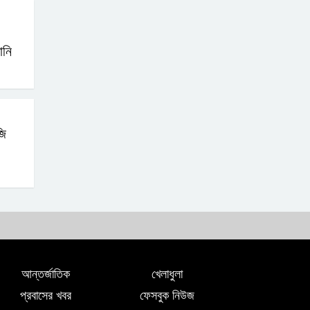
যুক্তরাষ্ট্রের নতুন নীতি
ভোজ্যতেলের দাম লিটারে
ানি
৪ টাকা বৃদ্ধি
ট্রাম্পকে ‘রাজার খোঁচা’
দিলেন ব্রিটিশ চার্লস,
জি
ফরাসি ভাষা নিয়ে ব্যঙ্গ
,
আন্তর্জাতিক
খেলাধুলা
প্রবাসের খবর
ফেসবুক নিউজ