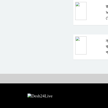
র
৯
শ
ন
ক
প