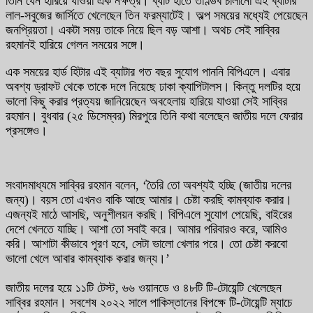
তিনি যেন হারিয়ে যাওয়া এক নক্ষত্র। ব্যাট হাতে তাণ্ডব চালানো এই ব্যাটার
লাল-সবুজের জার্সিতে খেলেছেন তিন ফরম্যাটেই। অল্প সময়ের মধ্যেই পেয়েছেন
জনপ্রিয়তা। একটা সময় তাকে নিয়ে ছিল বড় আশা। অথচ সেই সাব্বির
রহমানই হারিয়ে গেলন সময়ের সঙ্গে।
এক সময়ের হার্ড হিটার এই ব্যাটার গত বছর সুযোগ পাননি বিপিএলে। এবার
অবশ্য ড্রাফট থেকে তাকে দলে নিয়েছে ঢাকা ক্যাপিটালস। কিন্তু দলটির হয়ে
ভালো কিছু করার প্রত্যয় জানিয়েছেন অবহেলায় হারিয়ে যাওয়া সেই সাব্বির
রহমান। বুধবার (২৫ ডিসেম্বর) মিরপুরে তিনি কথা বলেছেন জাতীয় দলে ফেরার
প্রসঙ্গেও।
সংবাদমাধ্যমে সাব্বির রহমান বলেন, ‘তৈরি তো অবশ্যই হচ্ছি (জাতীয় দলের
জন্য)। বয়স তো এখনও বাকি আছে আমার। চেষ্টা করছি কামব্যাক করার।
এজন্যই মাঠে আসছি, অনুশীলয়ন করছি। বিপিএলে সুযোগ পেয়েছি, বাইরের
দেশে খেলতে যাচ্ছি। আশা তো সবাই করে। আমার পরিবারও করে, আমিও
করি। আশাটা কীভাবে পূরণ হবে, সেটা ভালো খেলার পরে। তো চেষ্টা করবো
ভালো খেলে আবার কামব্যাক করার জন্য।’
জাতীয় দলের হয়ে ১১টি টেস্ট, ৬৬ ওয়ানডে ও ৪৮টি টি-টোয়েন্টি খেলেছেন
সাব্বির রহমান। সবশেষ ২০২২ সালে পাকিস্তানের বিপক্ষে টি-টোয়েন্টি ম্যাচে