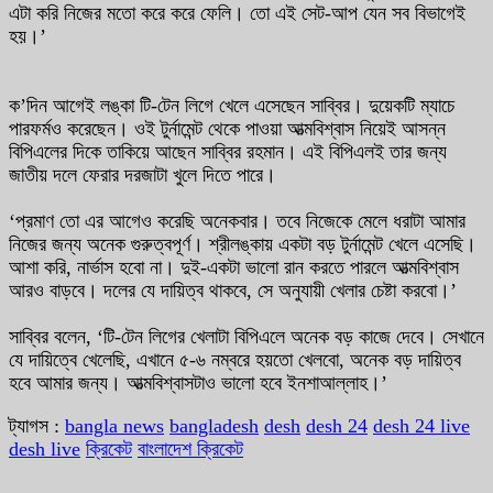
এটা করি নিজের মতো করে করে ফেলি। তো এই সেট-আপ যেন সব বিভাগেই
হয়।’
ক’দিন আগেই লঙ্কা টি-টেন লিগে খেলে এসেছেন সাব্বির। দুয়েকটি ম্যাচে
পারফর্মও করেছেন। ওই টুর্নামেন্ট থেকে পাওয়া আত্মবিশ্বাস নিয়েই আসন্ন
বিপিএলের দিকে তাকিয়ে আছেন সাব্বির রহমান। এই বিপিএলই তার জন্য
জাতীয় দলে ফেরার দরজাটা খুলে দিতে পারে।
‘প্রমাণ তো এর আগেও করেছি অনেকবার। তবে নিজেকে মেলে ধরাটা আমার
নিজের জন্য অনেক গুরুত্বপূর্ণ। শ্রীলঙ্কায় একটা বড় টুর্নামেন্ট খেলে এসেছি।
আশা করি, নার্ভাস হবো না। দুই-একটা ভালো রান করতে পারলে আত্মবিশ্বাস
আরও বাড়বে। দলের যে দায়িত্ব থাকবে, সে অনুযায়ী খেলার চেষ্টা করবো।’
সাব্বির বলেন, ‘টি-টেন লিগের খেলাটা বিপিএলে অনেক বড় কাজে দেবে। সেখানে
যে দায়িত্বে খেলেছি, এখানে ৫-৬ নম্বরে হয়তো খেলবো, অনেক বড় দায়িত্ব
হবে আমার জন্য। আত্মবিশ্বাসটাও ভালো হবে ইনশাআল্লাহ।’
ট্যাগস :
bangla news
bangladesh
desh
desh 24
desh 24 live
desh live
ক্রিকেট
বাংলাদেশ ক্রিকেট