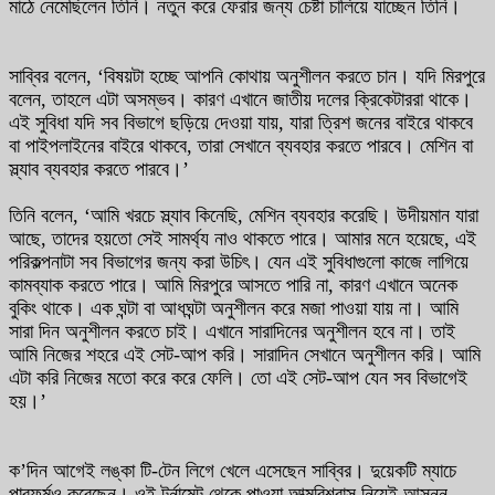
মাঠে নেমেছিলেন তিনি। নতুন করে ফেরার জন্য চেষ্টা চালিয়ে যাচ্ছেন তিনি।
সাব্বির বলেন, ‘বিষয়টা হচ্ছে আপনি কোথায় অনুশীলন করতে চান। যদি মিরপুরে
বলেন, তাহলে এটা অসম্ভব। কারণ এখানে জাতীয় দলের ক্রিকেটাররা থাকে।
এই সুবিধা যদি সব বিভাগে ছড়িয়ে দেওয়া যায়, যারা ত্রিশ জনের বাইরে থাকবে
বা পাইপলাইনের বাইরে থাকবে, তারা সেখানে ব্যবহার করতে পারবে। মেশিন বা
স্ল্যাব ব্যবহার করতে পারবে।’
তিনি বলেন, ‘আমি খরচে স্ল্যাব কিনেছি, মেশিন ব্যবহার করেছি। উদীয়মান যারা
আছে, তাদের হয়তো সেই সামর্থ্য নাও থাকতে পারে। আমার মনে হয়েছে, এই
পরিকল্পনাটা সব বিভাগের জন্য করা উচিৎ। যেন এই সুবিধাগুলো কাজে লাগিয়ে
কামব্যাক করতে পারে। আমি মিরপুরে আসতে পারি না, কারণ এখানে অনেক
বুকিং থাকে। এক ঘন্টা বা আধঘন্টা অনুশীলন করে মজা পাওয়া যায় না। আমি
সারা দিন অনুশীলন করতে চাই। এখানে সারাদিনের অনুশীলন হবে না। তাই
আমি নিজের শহরে এই সেট-আপ করি। সারাদিন সেখানে অনুশীলন করি। আমি
এটা করি নিজের মতো করে করে ফেলি। তো এই সেট-আপ যেন সব বিভাগেই
হয়।’
ক’দিন আগেই লঙ্কা টি-টেন লিগে খেলে এসেছেন সাব্বির। দুয়েকটি ম্যাচে
পারফর্মও করেছেন। ওই টুর্নামেন্ট থেকে পাওয়া আত্মবিশ্বাস নিয়েই আসন্ন