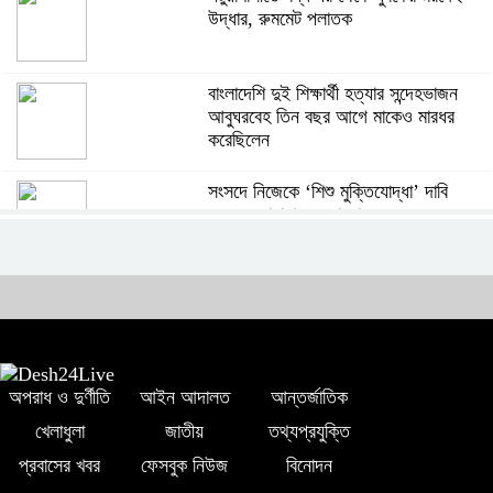
উদ্ধার, রুমমেট পলাতক
বাংলাদেশি দুই শিক্ষার্থী হত্যার সন্দেহভাজন
আবুঘরবেহ তিন বছর আগে মাকেও মারধর
করেছিলেন
সংসদে নিজেকে ‘শিশু মুক্তিযোদ্ধা’ দাবি
করলেন জামায়াত নেতা তাহের
সাকিবের পাশাপাশি মাশরাফি ও দুর্জয়কেও
আলোচনায় আনতে বললেন তামিম
বিএনপির প্রতি আস্থা হারাচ্ছি: সংসদে নাহিদ
অপরাধ ও দুর্ণীতি
আইন আদালত
আন্তর্জাতিক
ইসলামের মন্তব্য
খেলাধুলা
জাতীয়
তথ্যপ্রযুক্তি
প্রবাসের খবর
ফেসবুক নিউজ
বিনোদন
নিপীড়নের আশঙ্কা জানালে ভিসা নয়—