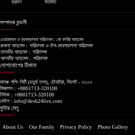
ভ্রমণ
মতামত
যুক্তরাষ্ট্রের নতুন নীতি
সম্পাদক মন্ডলী
ভোজ্যতেলের দাম লিটারে ৪ টাকা বৃদ্ধি
চেয়ারম্যান ও ব্যবস্থাপনা পরিচালক : মো ফাবির আহমেদ
রুকনা আহমেদ : পরিচালক ও উপ-ব্যবস্থাপনা পরিচালক
ট্রাম্পকে ‘রাজার খোঁচা’ দিলেন ব্রিটিশ চার্লস,
তানভীর আহমেদ : পরিচালক
ফরাসি ভাষা নিয়ে ব্যঙ্গ
আনভীর আহমেদ : পরিচালক
যোগাযোগের ঠিকানা
মানরু শপিং সিটি (চতুর্থ তলা), চৌহাট্রা, সিলেট - ৩১০০
বিজ্ঞাপন : +8801713-320100
নিউজ : +8801713-320100
মেইল : info@desh24live.com
ফুটার মেনু
About Us
Our Family
Privacy Policy
Photo Gallery