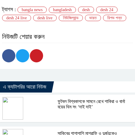
ট্যাগস :
bangla news
bangladesh
desh
desh 24
desh 24 live
desh live
নিউজিল্যান্ড
ভারত
রিশভ পন্ত
নিউজটি শেয়ার করুন
এ ক্যাটাগরির আরো নিউজ
ফুটবল বিশ্বকাপকে সামনে রেখে শাকিরা ও বার্না
বয়ের থিম সং ‘দাই দাই’
সাকিবের পাশাপাশি মাশরাফি ও দুর্জয়কেও