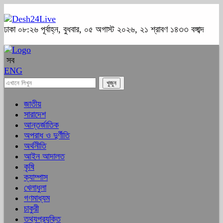
ঢাকা
০৮:২৬ পূর্বাহ্ন, বুধবার, ০৫ অগাস্ট ২০২৬, ২১ শ্রাবণ ১৪৩৩ বঙ্গাব্দ
সব
ENG
জাতীয়
সারাদেশ
আন্তর্জাতিক
অপরাধ ও দুর্ণীতি
অর্থনীতি
আইন আদালত
কৃষি
ক্যাম্পাস
খেলাধুলা
গণমাধ্যম
চাকুরী
তথ্যপ্রযুক্তি