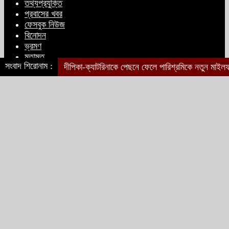
তথ্যপ্রযুক্তি
প্রবাসের খবর
ফেসবুক নিউজ
বিএনপির প্রতি আস্থা হারাচ্ছি: সংসদে নাহিদ
বিনোদন
ইসলামের মন্তব্য
ভ্রমণ
মতামত
সংবাদ শিরোনাম :
দীপিকা-ক্যাটরিনাকে পেছনে ফেলে পারিশ্রমিকে নতুন মাইল
সম্পাদক মন্ডলী
নিপীড়নের আশঙ্কা জানালে ভিসা নয়—
যুক্তরাষ্ট্রের নতুন নীতি
চেয়ারম্যান ও ব্যবস্থাপনা পরিচালক : মো ফাবির আহমেদ
রুকনা আহমেদ : পরিচালক ও উপ-ব্যবস্থাপনা পরিচালক
তানভীর আহমেদ : পরিচালক
আনভীর আহমেদ : পরিচালক
ভোজ্যতেলের দাম লিটারে ৪ টাকা বৃদ্ধি
যোগাযোগের ঠিকানা
মানরু শপিং সিটি (চতুর্থ তলা), চৌহাট্রা, সিলেট - ৩১০০
ট্রাম্পকে ‘রাজার খোঁচা’ দিলেন ব্রিটিশ চার্লস,
ফরাসি ভাষা নিয়ে ব্যঙ্গ
বিজ্ঞাপন : +8801713-320100
নিউজ : +8801713-320100