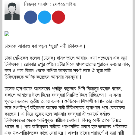
নিজস্ব সংবাদ : দেশ২৪লাইভ
ঢামেকে আবারও ধরা পড়ল ‘ভুয়া’ নারী চিকিৎসক।
ঢাকা মেডিকেল কলেজ (ঢামেক) হাসপাতালে আবারও ধড়া পড়েছেন এক ভুয়া
চিকিৎসক। রোববার দুপুর পৌনে ১টার দিকে হাসপাতালের পুরাতন ভবনের নাক,
কান ও গলা বিভাগ থেকে পাপিয়া আক্তার স্বর্ণা নামে ঐ ভুয়া নারী
চিকিৎসককে আটক করেছেন আনসার সদস্যরা।
ঢামেক হাসপাতাল আনসারের প্লাটুন কমান্ডার পিসি মিজানুর রহমান বলেন,
সকালে আমাদের টহল টিমের সদস্যরা নিয়মিত টহল দিচ্ছিলেন। এ সময়
পুরাতন ভবনের তৃতীয় তলায় একজন মেডিকেল শিক্ষার্থী জানান তার নামের
সঙ্গে সংগতিপূর্ণ বহিরাগত আরেক নারী চিকিৎসকের অ্যাপ্রন পরে ঘোরাফেরা
করছেন। এ নিয়ে সন্দেহ হলে আনসার সদস্যরা ঐ ওয়ার্ডে কর্মরত
চিকিৎসকদের ডেকে অভিযুক্ত নারীকে দেখান। কিন্তু কেউ তাকে চিনতে
পারেন না। পরে অভিযুক্ত নারীকে প্রশাসনিক ভবনে হাসপাতালের পরিচালক
এবং উপ-পরিচালকের কাছে নেয়া হয়। এরপর তাদের পরামর্শে ঐ ভুয়া নারী