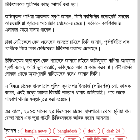
চিকিৎসককে পুলিশের কাছে সোপর্দ করা হয়।
অভিযুক্ত পাপিয়া আক্তার স্বর্ণা জানান, তিনি নরসিংদীর মনোহরদী সদরের
আরওয়াদিয়া গ্রামের আনোয়ার হোসেনের মেয়ে। বর্তমানে বকশিবাজার
এলাকায় ভাড়া বাসায় থাকেন।
ঢাকা মেডিকেলে কেন এসেছেন জানতে চাইলে তিনি জানান, পূর্বপরিচিত এক
রোগীকে নিয়ে ঢাকা মেডিকেলে চিকিৎসা করাতে এসেছেন।
চিকিৎসকের অ্যাপ্রন কেন পরেছেন জানতে চাইলে অভিযুক্ত পাপিয়া আক্তার
স্বর্ণা বলেন, আমি ভুল করেছি, ভবিষ্যতে আর এ কাজ করব না। টেইলার্সের
দোকান থেকে অ্যাপ্রনটি বানিয়েছেন বলেও জানান তিনি।
এ বিষয়ে ঢামেক হাসপাতাল পুলিশ ক্যাম্পের ইনচার্জ (পরিদর্শক) মো. ফারুক
বলেন, এরই মধ্যে আমরা বিষয়টি শাহবাগ থানায় জানিয়েছি। পরে তাকে
শাহবাগ থানায় হস্তান্তর করা হয়েছে।
এর আগে, ২০২৩ সালের ২৪ ডিসেম্বর ঢামেক হাসপাতাল থেকে মুনিয়া খান
রোজা নামে এক ভুয়া গাইনি চিকিৎসককে আটক করেন আনসার।
ট্যাগস :
bangla news
bangladesh
desh
desh 24
desh 24 live
desh live
ঢামেক
নারী চিকিৎসক
ভুয়া