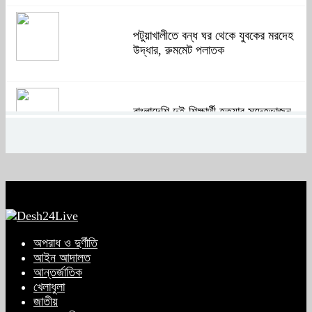
পটুয়াখালীতে বন্ধ ঘর থেকে যুবকের মরদেহ
উদ্ধার, রুমমেট পলাতক
বাংলাদেশি দুই শিক্ষার্থী হত্যার সন্দেহভাজন
আবুঘরবেহ তিন বছর আগে মাকেও মারধর
করেছিলেন
সংসদে নিজেকে ‘শিশু মুক্তিযোদ্ধা’ দাবি
করলেন জামায়াত নেতা তাহের
অপরাধ ও দুর্ণীতি
আইন আদালত
আন্তর্জাতিক
সাকিবের পাশাপাশি মাশরাফি ও দুর্জয়কেও
খেলাধুলা
আলোচনায় আনতে বললেন তামিম
জাতীয়