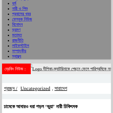
ধর্ম
নারী ও শিশু
প্রবাসের খবর
ফেসবুক নিউজ
বিনোদন
ভ্রমণ
মতামত
রাজনীতি
লাইফস্টাইল
সম্পাদকীয়
স্বাস্থ্য
ব্রেকিং নিউজ :
দীপিকা-ক্যাটরিনাকে পেছনে ফেলে পারিশ্রমিকে নতু
প্রচ্ছদ /
Uncategorized
সারাদেশ
,
ঢামেকে আবারও ধরা পড়ল ‘ভুয়া’ নারী চিকিৎসক