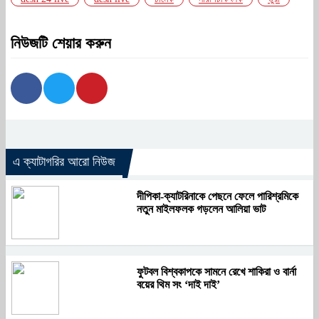
নিউজটি শেয়ার করুন
এ ক্যাটাগরির আরো নিউজ
দীপিকা-ক্যাটরিনাকে পেছনে ফেলে পারিশ্রমিকে
নতুন মাইলফলক গড়লেন আলিয়া ভাট
ফুটবল বিশ্বকাপকে সামনে রেখে শাকিরা ও বার্না
বয়ের থিম সং ‘দাই দাই’