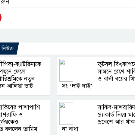
করুন
ো নিউজ
ীপিকা-ক্যাটরিনাকে
ফুটবল বিশ্বকাপ
পেছনে ফেলে
সামনে রেখে শাক
ারিশ্রমিকে নতুন
ও বার্না বয়ের থ
ন আলিয়া ভাট
সং ‘দাই দাই’
াকিবের পাশাপাশি
সাকিব-মাশরাফি
মাশরাফি ও
প্ল্যাকার্ড নিয়ে মা
ুর্জয়কেও
প্রবেশে আর থাক
 বললেন তামিম
না বাধা