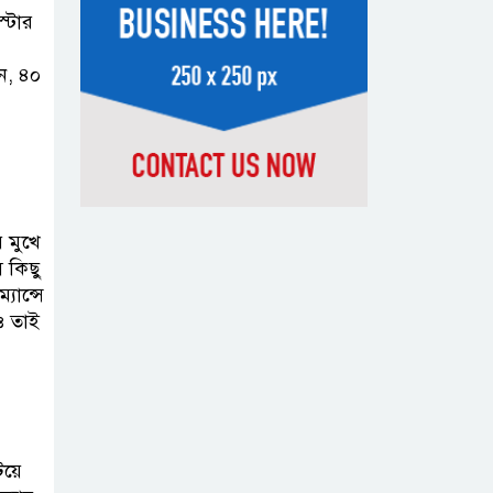
স্টার
সন্দেহভাজন
আবুঘরবেহ তিন বছর আগে মাকেও
ন, ৪০
মারধর করেছিলেন
সংসদে নিজেকে
‘শিশু মুক্তিযোদ্ধা’
দাবি করলেন
জামায়াত নেতা তাহের
 মুখে
 কিছু
যান্সে
সাকিবের পাশাপাশি
ও তাই
মাশরাফি ও
দুর্জয়কেও
আলোচনায় আনতে বললেন তামিম
বিএনপির প্রতি আস্থা
িয়ে
হারাচ্ছি: সংসদে