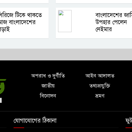
িরিজে টিকে থাকতে
বাংলাদেশের জার্
আজ বাংলাদেশের
উপহার পেলেন
লড়াই
নেইমার
অপরাধ ও দুর্ণীতি
আইন আদালত
জাতীয়
তথ্যপ্রযুক্তি
বিনোদন
ভ্রমণ
যোগাযোগের ঠিকানা
ফু