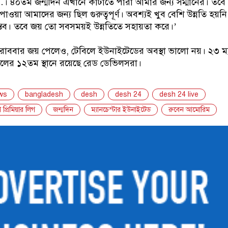
 ৪০তম জন্মদিন এখানে কাটাতে পারা আমার জন্য সম্মানের। তবে ম
পাওয়া আমাদের জন্য ছিল গুরুত্বপূর্ণ। অবশ্যই খুব বেশি উন্নতি হয়ন
স্তব। তবে জয় তো সবসময়ই উন্নতিতে সহায়তা করে।’
ে রোববার জয় পেলেও, টেবিলে ইউনাইটেডের অবস্থা ভালো নয়। ২৩ ম্
বিলের ১২তম স্থানে রয়েছে রেড ডেভিলসরা।
ws
bangladesh
desh
desh 24
desh 24 live
 প্রিমিয়ার লিগ
জন্মদিন
ম্যানচেস্টার ইউনাইটেড
রুবেন আমোরিম