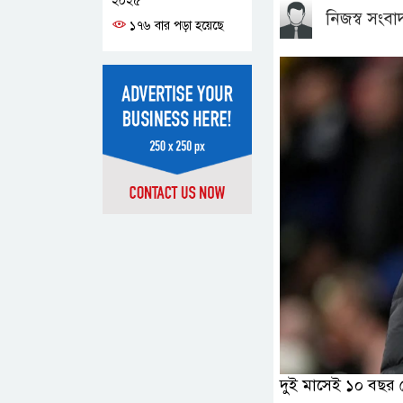
২০২৫
নিজস্ব সংব
১৭৬ বার পড়া হয়েছে
দুই মাসেই ১০ বছর