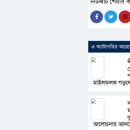
নিউজটি শেয়ার 
এ ক্যাটাগরির আর
দ
প
মাইলফলক গড়লে
স
দ
আলোচনায় আনতে