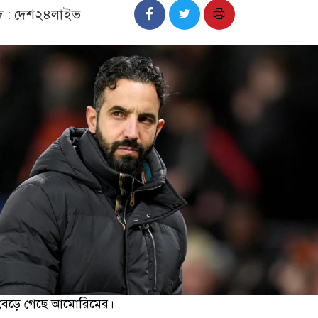
াদ : দেশ২৪লাইভ
 বেড়ে গেছে আমোরিমের।