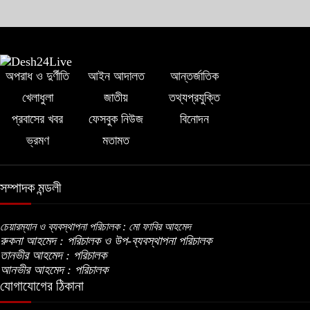
সাকিবের পাশাপাশি মাশরাফি ও দুর্জয়কেও
আলোচনায় আনতে বললেন তামিম
বিএনপির প্রতি আস্থা হারাচ্ছি: সংসদে নাহিদ
অপরাধ ও দুর্ণীতি
আইন আদালত
আন্তর্জাতিক
ইসলামের মন্তব্য
খেলাধুলা
জাতীয়
তথ্যপ্রযুক্তি
প্রবাসের খবর
ফেসবুক নিউজ
বিনোদন
নিপীড়নের আশঙ্কা জানালে ভিসা নয়—
ভ্রমণ
মতামত
যুক্তরাষ্ট্রের নতুন নীতি
সম্পাদক মন্ডলী
ভোজ্যতেলের দাম লিটারে ৪ টাকা বৃদ্ধি
চেয়ারম্যান ও ব্যবস্থাপনা পরিচালক : মো ফাবির আহমেদ
রুকনা আহমেদ : পরিচালক ও উপ-ব্যবস্থাপনা পরিচালক
ট্রাম্পকে ‘রাজার খোঁচা’ দিলেন ব্রিটিশ চার্লস,
তানভীর আহমেদ : পরিচালক
ফরাসি ভাষা নিয়ে ব্যঙ্গ
আনভীর আহমেদ : পরিচালক
যোগাযোগের ঠিকানা