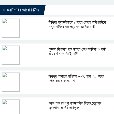
এ ক্যাটাগরির আরো নিউজ
দীপিকা-ক্যাটরিনাকে পেছনে ফেলে পারিশ্রমিকে
নতুন মাইলফলক গড়লেন আলিয়া ভাট
ফুটবল বিশ্বকাপকে সামনে রেখে শাকিরা ও বার্না
বয়ের থিম সং ‘দাই দাই’
রূপপুর প্রকল্পে রাশিয়ার ৯০% ঋণ, ২৮ বছরে
শোধ করবে বাংলাদেশ
আজ শুরু রূপপুর পারমাণবিক বিদ্যুৎকেন্দ্রের
জ্বালানি লোডিং কার্যক্রম