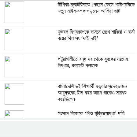
দীপিকা-ক্যাটরিনাকে পেছনে ফেলে পারিশ্রমিকে
নতুন মাইলফলক গড়লেন আলিয়া ভাট
ফুটবল বিশ্বকাপকে সামনে রেখে শাকিরা ও বার্না
বয়ের থিম সং ‘দাই দাই’
পটুয়াখালীতে বন্ধ ঘর থেকে যুবকের মরদেহ
উদ্ধার, রুমমেট পলাতক
বাংলাদেশি দুই শিক্ষার্থী হত্যার সন্দেহভাজন
আবুঘরবেহ তিন বছর আগে মাকেও মারধর
করেছিলেন
সংসদে নিজেকে ‘শিশু মুক্তিযোদ্ধা’ দাবি
করলেন জামায়াত নেতা তাহের