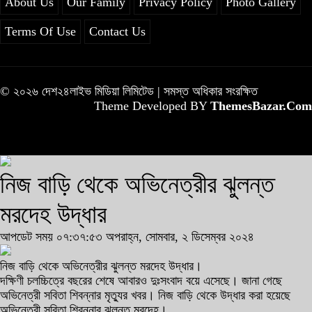
About Us
Our Family
Privacy Policy
Photo Gallery
Terms Of Use
Contact Us
© ২০২৬ দেশ২৪লাইভ মিডিয়া লিমিটেড | সমস্ত অধিকার সংরক্ষিত
Theme Developed BY
ThemesBazar.Com
নিজ বাড়ি থেকে অভিনেত্রীর ঝুলন্ত
মরদেহ উদ্ধার
আপডেট সময় ০৭:৩৭:৫৩ অপরাহ্ন, সোমবার, ২ ডিসেম্বর ২০২৪
নিজ বাড়ি থেকে অভিনেত্রীর ঝুলন্ত মরদেহ উদ্ধার।
দক্ষিণী চলচ্চিত্রে বছরের শেষে আবারও দুঃসংবাদ বয়ে এসেছে। জানা গেছে
অভিনেত্রী সবিতা শিবন্নার মৃত্যুর খবর। নিজ বাড়ি থেকে উদ্ধার করা হয়েছে
অভিনেত্রী সবিতা শিবন্নার ঝুলন্ত মরদেহ।