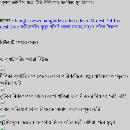
‘কৃষ্ণা রুক্মিণী’র মতো টিভি সিরিয়ালের জনপ্রিয় মুখ ছিলেন।
ট্যাগস :
bangla news
bangladesh
desh
desh 24
desh 24 live
desh live
অভিনেত্রীর মৃত্যু
দক্ষিণী তারকা
মরদেহ উদ্ধার
সবিতা শিবন্না
নিউজটি শেয়ার করুন
এ ক্যাটাগরির আরো নিউজ
দীপিকা-ক্যাটরিনাকে পেছনে ফেলে পারিশ্রমিকে নতুন মাইলফলক গড়লেন
আলিয়া ভাট
ফুটবল বিশ্বকাপকে সামনে রেখে শাকিরা ও বার্না বয়ের থিম সং ‘দাই দাই’
বাবার অভিযোগ থেকে নিজেকে আলাদা করলেন পূজা চেরি
সুইমিংপুলে অচেতন অবস্থায় মিলল অভিনেত্রী নাদিয়া, পরে মৃত্যু