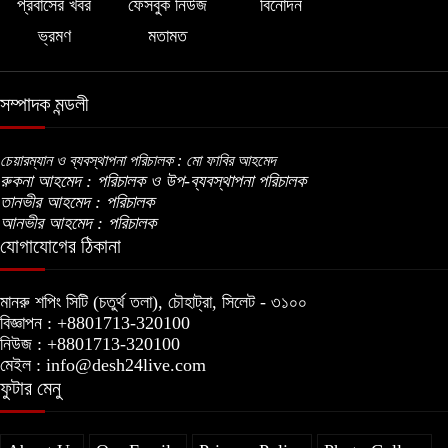
প্রবাসের খবর
ফেসবুক নিউজ
বিনোদন
ভ্রমণ
মতামত
সম্পাদক মন্ডলী
চেয়ারম্যান ও ব্যবস্থাপনা পরিচালক : মো ফাবির আহমেদ
রুকনা আহমেদ : পরিচালক ও উপ-ব্যবস্থাপনা পরিচালক
তানভীর আহমেদ : পরিচালক
আনভীর আহমেদ : পরিচালক
যোগাযোগের ঠিকানা
মানরু শপিং সিটি (চতুর্থ তলা), চৌহাট্রা, সিলেট - ৩১০০
বিজ্ঞাপন : +8801713-320100
নিউজ : +8801713-320100
মেইল : info@desh24live.com
ফুটার মেনু