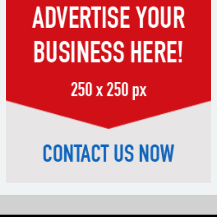
দাবি করলেন জামায়াত নেতা তাহের
সাকিবের পাশাপাশি মাশরাফি ও
দুর্জয়কেও আলোচনায় আনতে
বললেন তামিম
বিএনপির প্রতি আস্থা হারাচ্ছি:
সংসদে নাহিদ ইসলামের মন্তব্য
নিপীড়নের আশঙ্কা জানালে ভিসা নয়
—যুক্তরাষ্ট্রের নতুন নীতি
ভোজ্যতেলের দাম লিটারে ৪ টাকা
বৃদ্ধি
ট্রাম্পকে ‘রাজার খোঁচা’ দিলেন