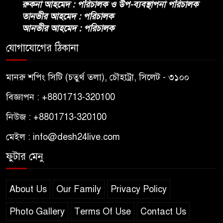
রুকনা আহমেদ : পরিচালক ও উপ-ব্যবস্থাপনা পরিচালক
তানভীর আহমেদ : পরিচালক
আনভীর আহমেদ : পরিচালক
যোগাযোগের ঠিকানা
মানরু শপিং সিটি (চতুর্থ তলা), চৌহাট্রা, সিলেট - ৩১০০
বিজ্ঞাপন : +8801713-320100
নিউজ : +8801713-320100
মেইল : info@desh24live.com
ফুটার মেনু
About Us
Our Family
Privacy Policy
Photo Gallery
Terms Of Use
Contact Us