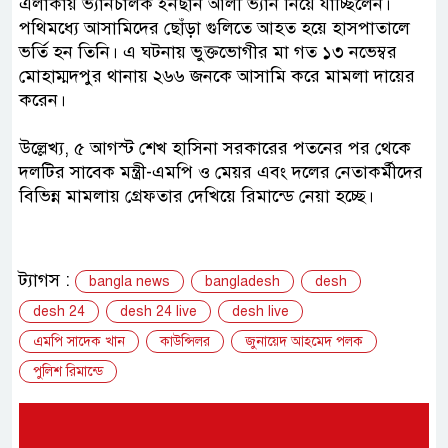
এলাকায় ভ্যানচালক ইনছান আলী ভ্যান নিয়ে যাচ্ছিলেন।
পথিমধ্যে আসামিদের ছোঁড়া গুলিতে আহত হয়ে হাসপাতালে
ভর্তি হন তিনি। এ ঘটনায় ভুক্তভোগীর মা গত ১৩ নভেম্বর
মোহাম্মদপুর থানায় ২৬৬ জনকে আসামি করে মামলা দায়ের
করেন।
উল্লেখ্য, ৫ আগস্ট শেখ হাসিনা সরকারের পতনের পর থেকে
দলটির সাবেক মন্ত্রী-এমপি ও মেয়র এবং দলের নেতাকর্মীদের
বিভিন্ন মামলায় গ্রেফতার দেখিয়ে রিমান্ডে নেয়া হচ্ছে।
ট্যাগস :
bangla news
bangladesh
desh
desh 24
desh 24 live
desh live
এমপি সাদেক খান
কাউন্সিলর
জুনায়েদ আহমেদ পলক
পুলিশ রিমান্ডে