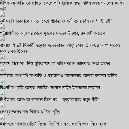
দীপিকা-ক্যাটরিনাকে পেছনে ফেলে পারিশ্রমিকে নতুন মাইলফলক গড়লেন আলিয়া
ভাট
ফুটবল বিশ্বকাপকে সামনে রেখে শাকিরা ও বার্না বয়ের থিম সং ‘দাই দাই’
পটুয়াখালীতে বন্ধ ঘর থেকে যুবকের মরদেহ উদ্ধার, রুমমেট পলাতক
বাংলাদেশি দুই শিক্ষার্থী হত্যার সন্দেহভাজন আবুঘরবেহ তিন বছর আগে মাকেও
মারধর করেছিলেন
সংসদে নিজেকে ‘শিশু মুক্তিযোদ্ধা’ দাবি করলেন জামায়াত নেতা তাহের
সাকিবের পাশাপাশি মাশরাফি ও দুর্জয়কেও আলোচনায় আনতে বললেন তামিম
বিএনপির প্রতি আস্থা হারাচ্ছি: সংসদে নাহিদ ইসলামের মন্তব্য
নিপীড়নের আশঙ্কা জানালে ভিসা নয়—যুক্তরাষ্ট্রের নতুন নীতি
ভোজ্যতেলের দাম লিটারে ৪ টাকা বৃদ্ধি
ট্রাম্পকে ‘রাজার খোঁচা’ দিলেন ব্রিটিশ চার্লস, ফরাসি ভাষা নিয়ে ব্যঙ্গ