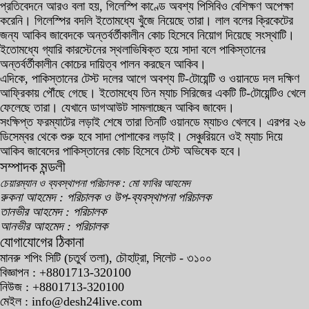
প্রতিবেদনে আরও বলা হয়, গিলেস্পি কাণ্ডে অবশ্য পিসিবিও বেশিক্ষণ অপেক্ষা
করেনি। গিলেস্পির বদলি ইতোমধ্যে খুঁজে নিয়েছে তারা। লাল বলের ক্রিকেটের
জন্য আকিব জাবেদকে অন্তর্বর্তীকালীন কোচ হিসেবে নিয়োগ দিয়েছে সংস্থাটি।
ইতোমধ্যে গ্যারি কারস্টেনের স্থলাভিষিক্ত হয়ে সাদা বলে পাকিস্তানের
অন্তর্বর্তীকালীন কোচের দায়িত্ব পালন করছেন আকিব।
এদিকে, পাকিস্তানের টেস্ট দলের আগে অবশ্য টি-টোয়েন্টি ও ওয়ানডে দল দক্ষিণ
আফ্রিকায় পৌঁছে গেছে। ইতোমধ্যে তিন ম্যাচ সিরিজের একটি টি-টোয়েন্টিও খেলে
ফেলেছে তারা। যেখানে ডাগআউট সামলাচ্ছেন আকিব জাবেদ।
সংক্ষিপ্ত ফরম্যাটের লড়াই শেষে তারা তিনটি ওয়ানডে ম্যাচও খেলবে। এরপর ২৬
ডিসেম্বর থেকে শুরু হবে সাদা পোশাকের লড়াই। সেঞ্চুরিয়নে ওই ম্যাচ দিয়ে
আকিব জাবেদের পাকিস্তানের কোচ হিসেবে টেস্ট অভিষেক হবে।
সম্পাদক মন্ডলী
চেয়ারম্যান ও ব্যবস্থাপনা পরিচালক : মো ফাবির আহমেদ
রুকনা আহমেদ : পরিচালক ও উপ-ব্যবস্থাপনা পরিচালক
তানভীর আহমেদ : পরিচালক
আনভীর আহমেদ : পরিচালক
যোগাযোগের ঠিকানা
মানরু শপিং সিটি (চতুর্থ তলা), চৌহাট্রা, সিলেট - ৩১০০
বিজ্ঞাপন : +8801713-320100
নিউজ : +8801713-320100
মেইল : info@desh24live.com