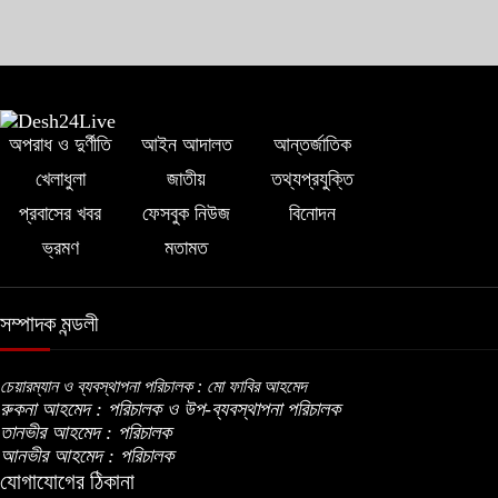
অপরাধ ও দুর্ণীতি
আইন আদালত
আন্তর্জাতিক
খেলাধুলা
জাতীয়
তথ্যপ্রযুক্তি
প্রবাসের খবর
ফেসবুক নিউজ
বিনোদন
ভ্রমণ
মতামত
সম্পাদক মন্ডলী
চেয়ারম্যান ও ব্যবস্থাপনা পরিচালক : মো ফাবির আহমেদ
রুকনা আহমেদ : পরিচালক ও উপ-ব্যবস্থাপনা পরিচালক
তানভীর আহমেদ : পরিচালক
আনভীর আহমেদ : পরিচালক
যোগাযোগের ঠিকানা