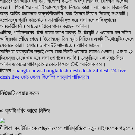
প্রতিবেদনে আরও বলা হয়, গিলেস্পি কাণ্ডে অবশ্য পিসিবিও বেশিক্ষণ অপেক্ষা
করেনি। গিলেস্পির বদলি ইতোমধ্যে খুঁজে নিয়েছে তারা। লাল বলের ক্রিকেটের
জন্য আকিব জাবেদকে অন্তর্বর্তীকালীন কোচ হিসেবে নিয়োগ দিয়েছে সংস্থাটি।
ইতোমধ্যে গ্যারি কারস্টেনের স্থলাভিষিক্ত হয়ে সাদা বলে পাকিস্তানের
অন্তর্বর্তীকালীন কোচের দায়িত্ব পালন করছেন আকিব।
এদিকে, পাকিস্তানের টেস্ট দলের আগে অবশ্য টি-টোয়েন্টি ও ওয়ানডে দল দক্ষিণ
আফ্রিকায় পৌঁছে গেছে। ইতোমধ্যে তিন ম্যাচ সিরিজের একটি টি-টোয়েন্টিও খেলে
ফেলেছে তারা। যেখানে ডাগআউট সামলাচ্ছেন আকিব জাবেদ।
সংক্ষিপ্ত ফরম্যাটের লড়াই শেষে তারা তিনটি ওয়ানডে ম্যাচও খেলবে। এরপর ২৬
ডিসেম্বর থেকে শুরু হবে সাদা পোশাকের লড়াই। সেঞ্চুরিয়নে ওই ম্যাচ দিয়ে
আকিব জাবেদের পাকিস্তানের কোচ হিসেবে টেস্ট অভিষেক হবে।
ট্যাগস :
bangla news
bangladesh
desh
desh 24
desh 24 live
desh live
কোচ
জেসন গিলেস্পি
পদত্যাগ
পাকিস্তান
নিউজটি শেয়ার করুন
এ ক্যাটাগরির আরো নিউজ
দীপিকা-ক্যাটরিনাকে পেছনে ফেলে পারিশ্রমিকে নতুন মাইলফলক গড়লেন