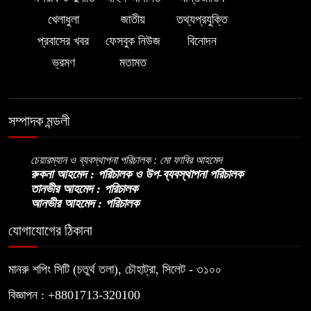
খেলাধুলা
জাতীয়
তথ্যপ্রযুক্তি
বিএনপির প্রতি আস্থা হারাচ্ছি: সংসদে
প্রবাসের খবর
ফেসবুক নিউজ
বিনোদন
নাহিদ ইসলামের মন্তব্য
ভ্রমণ
মতামত
নিপীড়নের আশঙ্কা জানালে ভিসা নয়—
যুক্তরাষ্ট্রের নতুন নীতি
সম্পাদক মন্ডলী
ভোজ্যতেলের দাম লিটারে ৪ টাকা বৃদ্ধি
চেয়ারম্যান ও ব্যবস্থাপনা পরিচালক : মো ফাবির আহমেদ
রুকনা আহমেদ : পরিচালক ও উপ-ব্যবস্থাপনা পরিচালক
তানভীর আহমেদ : পরিচালক
আনভীর আহমেদ : পরিচালক
ট্রাম্পকে ‘রাজার খোঁচা’ দিলেন ব্রিটিশ
চার্লস, ফরাসি ভাষা নিয়ে ব্যঙ্গ
যোগাযোগের ঠিকানা
মানরু শপিং সিটি (চতুর্থ তলা), চৌহাট্রা, সিলেট - ৩১০০
বিজ্ঞাপন : +8801713-320100