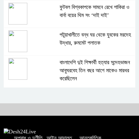
ফুটবল বিশ্বকাপকে সামনে রেখে শাকিরা ও
বার্না বয়ের থিম সং ‘দাই দাই’
পটুয়াখালীতে বন্ধ ঘর থেকে যুবকের মরদেহ
উদ্ধার, রুমমেট পলাতক
বাংলাদেশি দুই শিক্ষার্থী হত্যার সন্দেহভাজন
আবুঘরবেহ তিন বছর আগে মাকেও মারধর
করেছিলেন
সংসদে নিজেকে ‘শিশু মুক্তিযোদ্ধা’ দাবি
করলেন জামায়াত নেতা তাহের
সাকিবের পাশাপাশি মাশরাফি ও দুর্জয়কেও
আলোচনায় আনতে বললেন তামিম
অপরাধ ও দুর্ণীতি
আইন আদালত
আন্তর্জাতিক