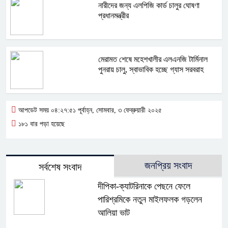
নারীদের জন্য এলপিজি কার্ড চালুর ঘোষণা
প্রধানমন্ত্রীর
মেরামত শেষে মহেশখালীর এলএনজি টার্মিনাল
পুনরায় চালু, স্বাভাবিক হচ্ছে গ্যাস সরবরাহ
আপডেট সময় ০৪:২৭:৫১ পূর্বাহ্ন, সোমবার, ৩ ফেব্রুয়ারী ২০২৫
১৮১ বার পড়া হয়েছে
জনপ্রিয় সংবাদ
সর্বশেষ সংবাদ
দীপিকা-ক্যাটরিনাকে পেছনে ফেলে
পারিশ্রমিকে নতুন মাইলফলক গড়লেন
আলিয়া ভাট