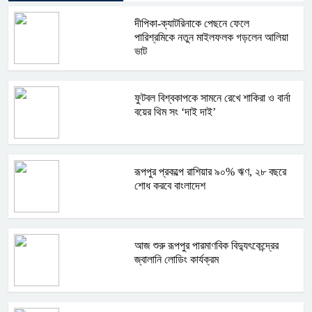
দীপিকা-ক্যাটরিনাকে পেছনে ফেলে
পারিশ্রমিকে নতুন মাইলফলক গড়লেন আলিয়া
ভাট
ফুটবল বিশ্বকাপকে সামনে রেখে শাকিরা ও বার্না
বয়ের থিম সং ‘দাই দাই’
রূপপুর প্রকল্পে রাশিয়ার ৯০% ঋণ, ২৮ বছরে
শোধ করবে বাংলাদেশ
আজ শুরু রূপপুর পারমাণবিক বিদ্যুৎকেন্দ্রের
জ্বালানি লোডিং কার্যক্রম