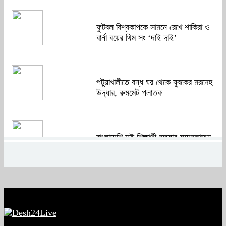
ফুটবল বিশ্বকাপকে সামনে রেখে শাকিরা ও
বার্না বয়ের থিম সং ‘দাই দাই’
পটুয়াখালীতে বন্ধ ঘর থেকে যুবকের মরদেহ
উদ্ধার, রুমমেট পলাতক
বাংলাদেশি দুই শিক্ষার্থী হত্যার সন্দেহভাজন
আবুঘরবেহ তিন বছর আগে মাকেও মারধর
করেছিলেন
সংসদে নিজেকে ‘শিশু মুক্তিযোদ্ধা’ দাবি
করলেন জামায়াত নেতা তাহের