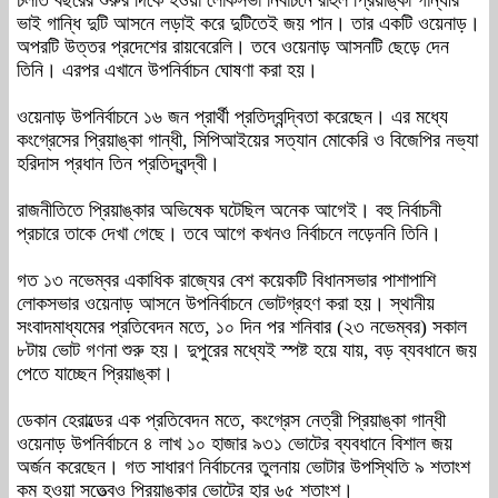
চলতি বছরের শুরুর দিকে হওয়া লোকসভা নির্বাচনে রাহুল প্রিয়াঙ্কা গান্ধীর
ভাই গান্ধি দুটি আসনে লড়াই করে দুটিতেই জয় পান। তার একটি ওয়েনাড়।
অপরটি উত্তর প্রদেশের রায়বেরেলি। তবে ওয়েনাড় আসনটি ছেড়ে দেন
তিনি। এরপর এখানে উপনির্বাচন ঘোষণা করা হয়।
ওয়েনাড় উপনির্বাচনে ১৬ জন প্রার্থী প্রতিদ্বন্দ্বিতা করেছেন। এর মধ্যে
কংগ্রেসের প্রিয়াঙ্কা গান্ধী, সিপিআইয়ের সত্যান মোকেরি ও বিজেপির নভ্যা
হরিদাস প্রধান তিন প্রতিদ্বন্দ্বী।
রাজনীতিতে প্রিয়াঙ্কার অভিষেক ঘটেছিল অনেক আগেই। বহু নির্বাচনী
প্রচারে তাকে দেখা গেছে। তবে আগে কখনও নির্বাচনে লড়েননি তিনি।
গত ১৩ নভেম্বর একাধিক রাজ্যের বেশ কয়েকটি বিধানসভার পাশাপাশি
লোকসভার ওয়েনাড় আসনে উপনির্বাচনে ভোটগ্রহণ করা হয়। স্থানীয়
সংবাদমাধ্যমের প্রতিবেদন মতে, ১০ দিন পর শনিবার (২৩ নভেম্বর) সকাল
৮টায় ভোট গণনা শুরু হয়। দুপুরের মধ্যেই স্পষ্ট হয়ে যায়, বড় ব্যবধানে জয়
পেতে যাচ্ছেন প্রিয়াঙ্কা।
ডেকান হেরাল্ডের এক প্রতিবেদন মতে, কংগ্রেস নেত্রী প্রিয়াঙ্কা গান্ধী
ওয়েনাড় উপনির্বাচনে ৪ লাখ ১০ হাজার ৯৩১ ভোটের ব্যবধানে বিশাল জয়
অর্জন করেছেন। গত সাধারণ নির্বাচনের তুলনায় ভোটার উপস্থিতি ৯ শতাংশ
কম হওয়া সত্ত্বেও প্রিয়াঙ্কার ভোটের হার ৬৫ শতাংশ।