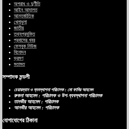
অপরাধ ও দুর্ণীতি
আইন আদালত
আন্তর্জাতিক
সাকিবের পাশাপাশি মাশরাফি ও দুর্জয়কেও
খেলাধুলা
আলোচনায় আনতে বললেন তামিম
জাতীয়
তথ্যপ্রযুক্তি
প্রবাসের খবর
ফেসবুক নিউজ
বিএনপির প্রতি আস্থা হারাচ্ছি: সংসদে নাহিদ
বিনোদন
ইসলামের মন্তব্য
ভ্রমণ
মতামত
সম্পাদক মন্ডলী
নিপীড়নের আশঙ্কা জানালে ভিসা নয়—
যুক্তরাষ্ট্রের নতুন নীতি
চেয়ারম্যান ও ব্যবস্থাপনা পরিচালক : মো ফাবির আহমেদ
রুকনা আহমেদ : পরিচালক ও উপ-ব্যবস্থাপনা পরিচালক
তানভীর আহমেদ : পরিচালক
আনভীর আহমেদ : পরিচালক
ভোজ্যতেলের দাম লিটারে ৪ টাকা বৃদ্ধি
যোগাযোগের ঠিকানা