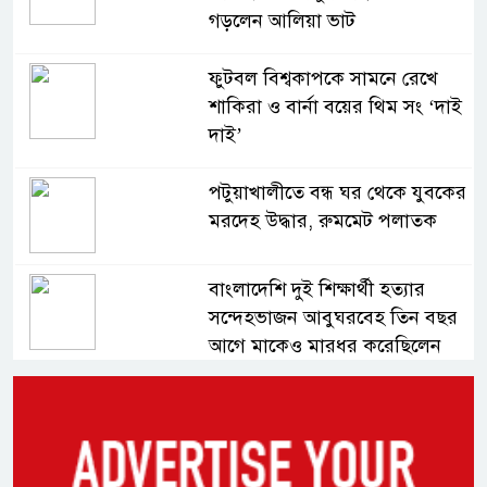
গড়লেন আলিয়া ভাট
ফুটবল বিশ্বকাপকে সামনে রেখে
শাকিরা ও বার্না বয়ের থিম সং ‘দাই
দাই’
পটুয়াখালীতে বন্ধ ঘর থেকে যুবকের
মরদেহ উদ্ধার, রুমমেট পলাতক
বাংলাদেশি দুই শিক্ষার্থী হত্যার
সন্দেহভাজন আবুঘরবেহ তিন বছর
আগে মাকেও মারধর করেছিলেন
সংসদে নিজেকে ‘শিশু মুক্তিযোদ্ধা’
দাবি করলেন জামায়াত নেতা তাহের