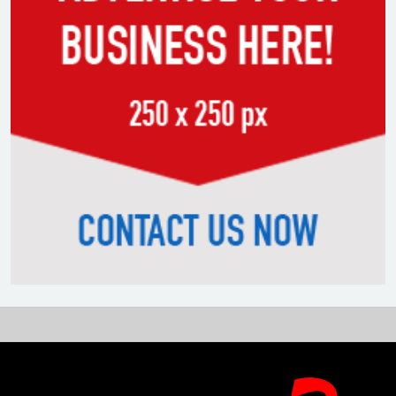
সাকিবের পাশাপাশি মাশরাফি ও
দুর্জয়কেও আলোচনায় আনতে
বললেন তামিম
বিএনপির প্রতি আস্থা হারাচ্ছি:
সংসদে নাহিদ ইসলামের মন্তব্য
নিপীড়নের আশঙ্কা জানালে ভিসা নয়
—যুক্তরাষ্ট্রের নতুন নীতি
ভোজ্যতেলের দাম লিটারে ৪ টাকা
বৃদ্ধি
ট্রাম্পকে ‘রাজার খোঁচা’ দিলেন
ব্রিটিশ চার্লস, ফরাসি ভাষা নিয়ে ব্যঙ্গ