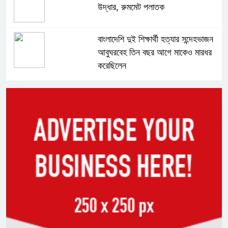
উদ্ধার, রুমমেট পলাতক
বাংলাদেশি দুই শিক্ষার্থী হত্যার সন্দেহভাজন
আবুঘরবেহ তিন বছর আগে মাকেও মারধর
করেছিলেন
সংসদে নিজেকে ‘শিশু মুক্তিযোদ্ধা’ দাবি
করলেন জামায়াত নেতা তাহের
সাকিবের পাশাপাশি মাশরাফি ও দুর্জয়কেও
আলোচনায় আনতে বললেন তামিম
বিএনপির প্রতি আস্থা হারাচ্ছি: সংসদে
নাহিদ ইসলামের মন্তব্য