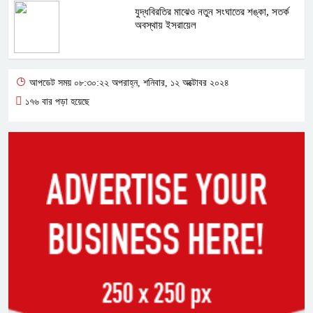
যুদ্ধবিরতির মাঝেও নতুন সংঘাতের শঙ্কা, সতর্ক
অবস্থায় ইসরায়েল
আপডেট সময় ০৮:৩০:২২ অপরাহ্ন, শনিবার, ১২ অক্টোবর ২০২৪
১৭৬ বার পড়া হয়েছে