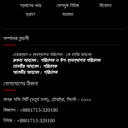
প্রবাসের খবর
ফেসবুক নিউজ
বিনোদন
ভ্রমণ
মতামত
সম্পাদক মন্ডলী
চেয়ারম্যান ও ব্যবস্থাপনা পরিচালক : মো ফাবির আহমেদ
রুকনা আহমেদ : পরিচালক ও উপ-ব্যবস্থাপনা পরিচালক
তানভীর আহমেদ : পরিচালক
আনভীর আহমেদ : পরিচালক
যোগাযোগের ঠিকানা
মানরু শপিং সিটি (চতুর্থ তলা), চৌহাট্রা, সিলেট - ৩১০০
বিজ্ঞাপন : +8801713-320100
নিউজ : +8801713-320100