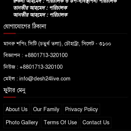
রুকনা আহমেদ : পরিচালক ও উপ-ব্যবস্থাপনা পরিচালক
তানভীর আহমেদ : পরিচালক
আনভীর আহমেদ : পরিচালক
যোগাযোগের ঠিকানা
মানরু শপিং সিটি (চতুর্থ তলা), চৌহাট্রা, সিলেট - ৩১০০
বিজ্ঞাপন : +8801713-320100
নিউজ : +8801713-320100
মেইল : info@desh24live.com
ফুটার মেনু
About Us
Our Family
Privacy Policy
Photo Gallery
Terms Of Use
Contact Us