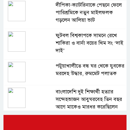
দীপিকা-ক্যাটরিনাকে পেছনে ফেলে
পারিশ্রমিকে নতুন মাইলফলক
গড়লেন আলিয়া ভাট
ফুটবল বিশ্বকাপকে সামনে রেখে
শাকিরা ও বার্না বয়ের থিম সং ‘দাই
দাই’
পটুয়াখালীতে বন্ধ ঘর থেকে যুবকের
মরদেহ উদ্ধার, রুমমেট পলাতক
বাংলাদেশি দুই শিক্ষার্থী হত্যার
সন্দেহভাজন আবুঘরবেহ তিন বছর
আগে মাকেও মারধর করেছিলেন
সংসদে নিজেকে ‘শিশু মুক্তিযোদ্ধা’
দাবি করলেন জামায়াত নেতা তাহের