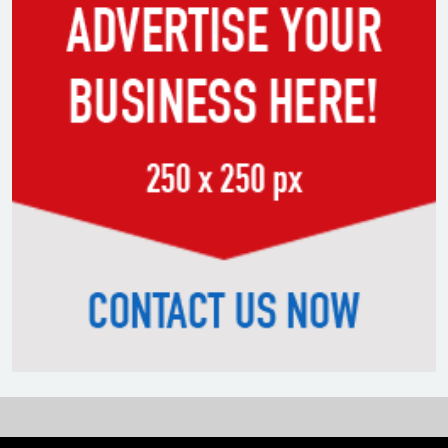
সাকিবের পাশাপাশি মাশরাফি ও
দুর্জয়কেও আলোচনায় আনতে
বললেন তামিম
বিএনপির প্রতি আস্থা হারাচ্ছি:
সংসদে নাহিদ ইসলামের মন্তব্য
নিপীড়নের আশঙ্কা জানালে ভিসা নয়
—যুক্তরাষ্ট্রের নতুন নীতি
ভোজ্যতেলের দাম লিটারে ৪ টাকা
বৃদ্ধি
ট্রাম্পকে ‘রাজার খোঁচা’ দিলেন