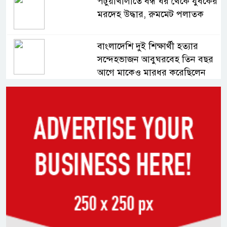
পটুয়াখালীতে বন্ধ ঘর থেকে যুবকের
মরদেহ উদ্ধার, রুমমেট পলাতক
বাংলাদেশি দুই শিক্ষার্থী হত্যার
সন্দেহভাজন আবুঘরবেহ তিন বছর
আগে মাকেও মারধর করেছিলেন
সংসদে নিজেকে ‘শিশু মুক্তিযোদ্ধা’
দাবি করলেন জামায়াত নেতা তাহের
সাকিবের পাশাপাশি মাশরাফি ও
দুর্জয়কেও আলোচনায় আনতে
বললেন তামিম
বিএনপির প্রতি আস্থা হারাচ্ছি:
সংসদে নাহিদ ইসলামের মন্তব্য