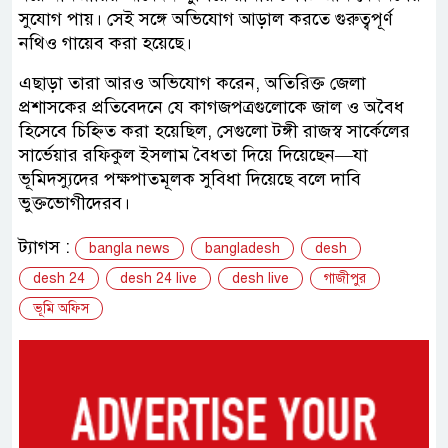
সুযোগ পায়। সেই সঙ্গে অভিযোগ আড়াল করতে গুরুত্বপূর্ণ
নথিও গায়েব করা হয়েছে।
এছাড়া তারা আরও অভিযোগ করেন, অতিরিক্ত জেলা
প্রশাসকের প্রতিবেদনে যে কাগজপত্রগুলোকে জাল ও অবৈধ
হিসেবে চিহ্নিত করা হয়েছিল, সেগুলো টঙ্গী রাজস্ব সার্কেলের
সার্ভেয়ার রফিকুল ইসলাম বৈধতা দিয়ে দিয়েছেন—যা
ভূমিদস্যুদের পক্ষপাতমূলক সুবিধা দিয়েছে বলে দাবি
ভুক্তভোগীদেরব।
ট্যাগস :
bangla news
bangladesh
desh
desh 24
desh 24 live
desh live
গাজীপুর
ভূমি অফিস