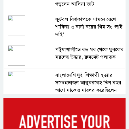
গড়লেন আলিয়া ভাট
ফুটবল বিশ্বকাপকে সামনে রেখে
শাকিরা ও বার্না বয়ের থিম সং ‘দাই
দাই’
পটুয়াখালীতে বন্ধ ঘর থেকে যুবকের
মরদেহ উদ্ধার, রুমমেট পলাতক
বাংলাদেশি দুই শিক্ষার্থী হত্যার
সন্দেহভাজন আবুঘরবেহ তিন বছর
আগে মাকেও মারধর করেছিলেন
সংসদে নিজেকে ‘শিশু মুক্তিযোদ্ধা’
দাবি করলেন জামায়াত নেতা তাহের