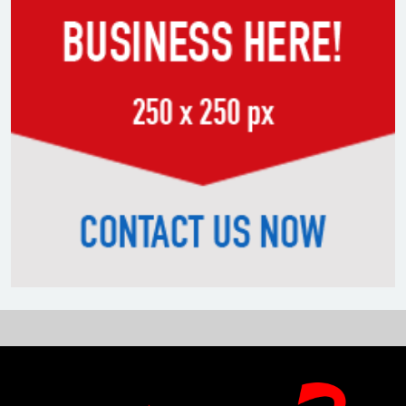
সাকিবের পাশাপাশি মাশরাফি ও
দুর্জয়কেও আলোচনায় আনতে
বললেন তামিম
বিএনপির প্রতি আস্থা হারাচ্ছি:
সংসদে নাহিদ ইসলামের মন্তব্য
নিপীড়নের আশঙ্কা জানালে ভিসা নয়
—যুক্তরাষ্ট্রের নতুন নীতি
ভোজ্যতেলের দাম লিটারে ৪ টাকা
বৃদ্ধি
ট্রাম্পকে ‘রাজার খোঁচা’ দিলেন
ব্রিটিশ চার্লস, ফরাসি ভাষা নিয়ে ব্যঙ্গ