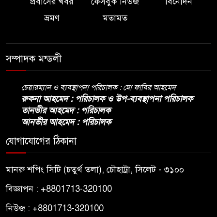
প্রবাসের খবর
ফেসবুক নিউজ
বিনোদন
ভ্রমণ
মতামত
সম্পাদক মন্ডলী
চেয়ারম্যান ও ব্যবস্থাপনা পরিচালক : মো ফাবির আহমেদ
রুকনা আহমেদ : পরিচালক ও উপ-ব্যবস্থাপনা পরিচালক
তানভীর আহমেদ : পরিচালক
আনভীর আহমেদ : পরিচালক
যোগাযোগের ঠিকানা
মানরু শপিং সিটি (চতুর্থ তলা), চৌহাট্রা, সিলেট - ৩১০০
বিজ্ঞাপন : +8801713-320100
নিউজ : +8801713-320100