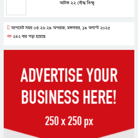
আটক ২২ বৌদ্ধ ভিক্ষু
আপডেট সময় ০৩:২৬:২৯ অপরাহ্ন, মঙ্গলবার, ১৯ অগাস্ট ২০২৫
২৪২ বার পড়া হয়েছে