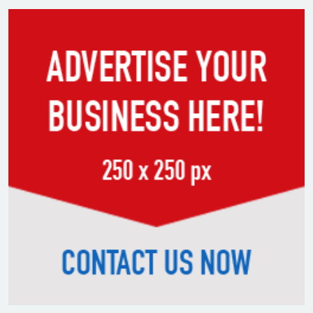
সংসদে নিজেকে ‘শিশু মুক্তিযোদ্ধা’
দাবি করলেন জামায়াত নেতা তাহের
সাকিবের পাশাপাশি মাশরাফি ও
দুর্জয়কেও আলোচনায় আনতে
বললেন তামিম
বিএনপির প্রতি আস্থা হারাচ্ছি:
সংসদে নাহিদ ইসলামের মন্তব্য
নিপীড়নের আশঙ্কা জানালে ভিসা নয়
—যুক্তরাষ্ট্রের নতুন নীতি
ভোজ্যতেলের দাম লিটারে ৪ টাকা
বৃদ্ধি