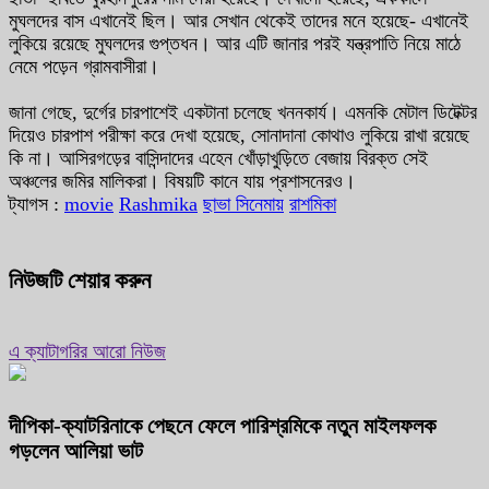
মুঘলদের বাস এখানেই ছিল। আর সেখান থেকেই তাদের মনে হয়েছে- এখানেই
লুকিয়ে রয়েছে মুঘলদের গুপ্তধন। আর এটি জানার পরই যন্ত্রপাতি নিয়ে মাঠে
নেমে পড়েন গ্রামবাসীরা।
জানা গেছে, দুর্গের চারপাশেই একটানা চলেছে খননকার্য। এমনকি মেটাল ডিটেক্টর
দিয়েও চারপাশ পরীক্ষা করে দেখা হয়েছে, সোনাদানা কোথাও লুকিয়ে রাখা রয়েছে
কি না। আসিরগড়ের বাসিন্দাদের এহেন খোঁড়াখুড়িতে বেজায় বিরক্ত সেই
অঞ্চলের জমির মালিকরা। বিষয়টি কানে যায় প্রশাসনেরও।
ট্যাগস :
movie
Rashmika
ছাভা সিনেমায়
রাশমিকা
নিউজটি শেয়ার করুন
এ ক্যাটাগরির আরো নিউজ
দীপিকা-ক্যাটরিনাকে পেছনে ফেলে পারিশ্রমিকে নতুন মাইলফলক
গড়লেন আলিয়া ভাট