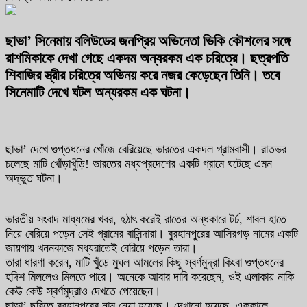
ছাভা’ সিনেমায় বলিউডের জনপ্রিয় অভিনেতা ভিকি কৌশলের সঙ্গে
রাশমিকাকে দেখা গেছে একদম অন্যরকম এক চরিত্রে। ছত্রপতি
শিবাজির স্ত্রীর চরিত্রে অভিনয় করে নজর কেড়েছেন তিনি। তবে
সিনেমাটি দেখে ঘটল অন্যরকম এক ঘটনা।
ছাভা’ দেখে গুপ্তধনের খোঁজে বেরিয়েছে ভারতের একদল গ্রামবাসী। রাতভর
চলেছে মাটি খোঁড়াখুঁড়ি! ভারতের মধ্যপ্রদেশের একটি গ্রামে ঘটেছে এমন
অদ্ভুত ঘটনা।
ভারতীয় সংবাদ মাধ্যমের খবর, হঠাৎ করেই রাতের অন্ধকারে টর্চ, শাবল হাতে
নিয়ে বেরিয়ে পড়েন সেই গ্রামের বাসিন্দারা। বুরহানপুরের আসিরগড় নামের একটি
জায়গায় খননকাজে মধ্যরাতেই বেরিয়ে পড়েন তারা।
তারা ধারণা করেন, মাটি খুঁড়ে মুঘল আমলের কিছু স্বর্ণমুদ্রা কিংবা গুপ্তধনের
হদিশ মিললেও মিলতে পারে। অনেকে আবার দাবি করেছেন, ওই এলাকায় নাকি
কেউ কেউ স্বর্ণমুদ্রাও দেখতে পেয়েছেন।
ছাভা’ ছবিতে বুরহানপুরের নাম নেয়া হয়েছে। দেখানো হয়েছে, এককালে