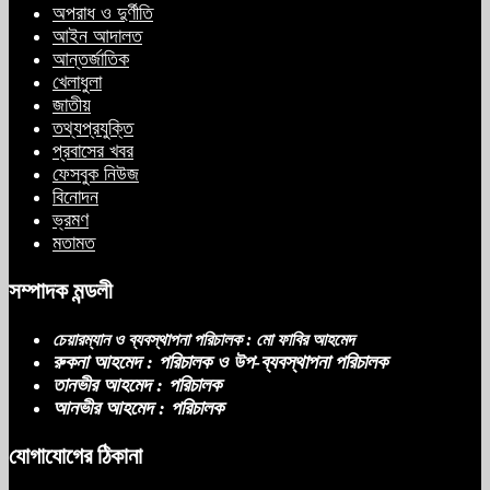
অপরাধ ও দুর্ণীতি
আইন আদালত
আন্তর্জাতিক
খেলাধুলা
জাতীয়
তথ্যপ্রযুক্তি
প্রবাসের খবর
ফেসবুক নিউজ
বিনোদন
ভ্রমণ
মতামত
সম্পাদক মন্ডলী
চেয়ারম্যান ও ব্যবস্থাপনা পরিচালক : মো ফাবির আহমেদ
রুকনা আহমেদ : পরিচালক ও উপ-ব্যবস্থাপনা পরিচালক
তানভীর আহমেদ : পরিচালক
আনভীর আহমেদ : পরিচালক
যোগাযোগের ঠিকানা