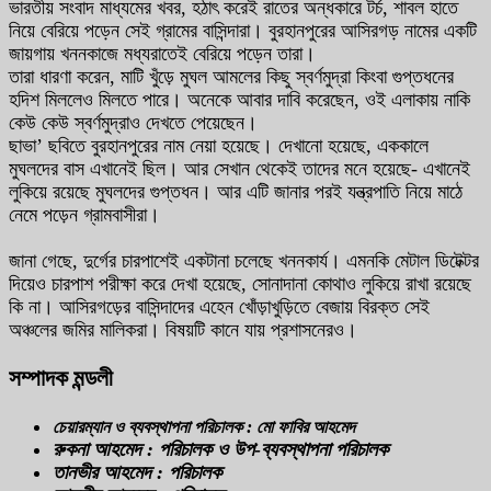
ভারতীয় সংবাদ মাধ্যমের খবর, হঠাৎ করেই রাতের অন্ধকারে টর্চ, শাবল হাতে
নিয়ে বেরিয়ে পড়েন সেই গ্রামের বাসিন্দারা। বুরহানপুরের আসিরগড় নামের একটি
জায়গায় খননকাজে মধ্যরাতেই বেরিয়ে পড়েন তারা।
তারা ধারণা করেন, মাটি খুঁড়ে মুঘল আমলের কিছু স্বর্ণমুদ্রা কিংবা গুপ্তধনের
হদিশ মিললেও মিলতে পারে। অনেকে আবার দাবি করেছেন, ওই এলাকায় নাকি
কেউ কেউ স্বর্ণমুদ্রাও দেখতে পেয়েছেন।
ছাভা’ ছবিতে বুরহানপুরের নাম নেয়া হয়েছে। দেখানো হয়েছে, এককালে
মুঘলদের বাস এখানেই ছিল। আর সেখান থেকেই তাদের মনে হয়েছে- এখানেই
লুকিয়ে রয়েছে মুঘলদের গুপ্তধন। আর এটি জানার পরই যন্ত্রপাতি নিয়ে মাঠে
নেমে পড়েন গ্রামবাসীরা।
জানা গেছে, দুর্গের চারপাশেই একটানা চলেছে খননকার্য। এমনকি মেটাল ডিটেক্টর
দিয়েও চারপাশ পরীক্ষা করে দেখা হয়েছে, সোনাদানা কোথাও লুকিয়ে রাখা রয়েছে
কি না। আসিরগড়ের বাসিন্দাদের এহেন খোঁড়াখুড়িতে বেজায় বিরক্ত সেই
অঞ্চলের জমির মালিকরা। বিষয়টি কানে যায় প্রশাসনেরও।
সম্পাদক মন্ডলী
চেয়ারম্যান ও ব্যবস্থাপনা পরিচালক : মো ফাবির আহমেদ
রুকনা আহমেদ : পরিচালক ও উপ-ব্যবস্থাপনা পরিচালক
তানভীর আহমেদ : পরিচালক