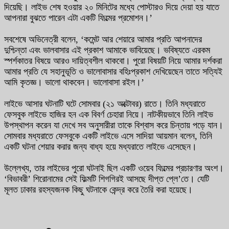
দিয়েছি। লাইভ শেষ হওয়ার ২০ মিনিটের মধ্যে পোস্টারও দিয়ে দেয়া হয় যাতে
আপনারা বুঝতে পারেন এটা একটি ফিল্মের প্রমোশন।’
সবশেষে অভিনেত্রী বলেন, ‘কমেন্ট আর শেয়ারে আমার প্রতি আপনাদের
দুশ্চিন্তা এবং ভালবাসার এই প্রকাশ আমাকে ভাবিয়েছে। ভবিষ্যতে এরকম
স্পর্শকাতর বিষয়ে আরও দায়িত্বশীল থাকবো। পুরো বিষয়টি নিয়ে আমার দর্শকরা
আমার প্রতি যে সহানুভূতি ও ভালোবাসার বহিঃপ্রকাশ দেখিয়েছেন তাতে সত্যিই
আমি কৃতজ্ঞ। ভালো থাকবেন। ভালোবাসা রইল।’
লাইভে আসার ঘটনাটি ঘটে সোমবার (২১ অক্টোবর) রাতে। তিনি মধ্যরাতে
ফেসবুক লাইভে হাজির হন এক বিবর্ণ চেহারা নিয়ে। নাটকীয়ভাবে তিনি লাইভ
উপস্থাপন করেন যা দেখে সব অনুসারীরা তাকে বিশ্বাস করে চিন্তায় পড়ে যান।
সোমবার মধ্যরাতে ফেসবুকে একটি লাইভে এসে সাদিয়া আয়মান বলেন, তিনি
একটি ঘটনা শেয়ার করার জন্য বাধ্য হয়ে মধ্যরাতে লাইভে এসেছেন।
উল্লেখ্য, তার লাইভের পুরো ঘটনাই ছিল একটি ওয়েব ফিল্মের প্রচারণার অংশ।
‘বিভাবরী’ শিরোনামের সেই ফিল্মটি শিগগিরই আসছে দীপ্ত প্লে’তে। যেটি
মূলত ঢাকার রহস্যজনক কিছু ঘটনাকে কেন্দ্র করে তৈরি করা হয়েছে।