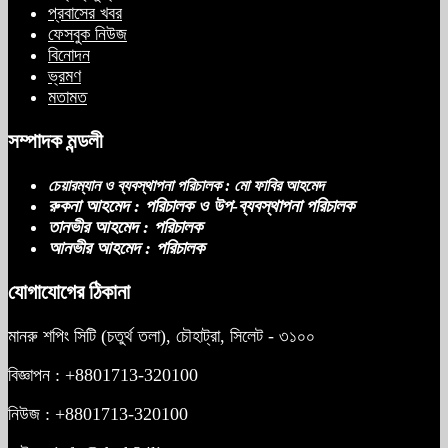
প্রবাসের খবর
ফেসবুক নিউজ
বিনোদন
ভ্রমণ
মতামত
সম্পাদক মন্ডলী
চেয়ারম্যান ও ব্যবস্থাপনা পরিচালক : মো ফাবির আহমেদ
রুকনা আহমেদ : পরিচালক ও উপ-ব্যবস্থাপনা পরিচালক
তানভীর আহমেদ : পরিচালক
আনভীর আহমেদ : পরিচালক
যোগাযোগের ঠিকানা
মানরু শপিং সিটি (চতুর্থ তলা), চৌহাট্রা, সিলেট - ৩১০০
বিজ্ঞাপন : +8801713-320100
নিউজ : +8801713-320100