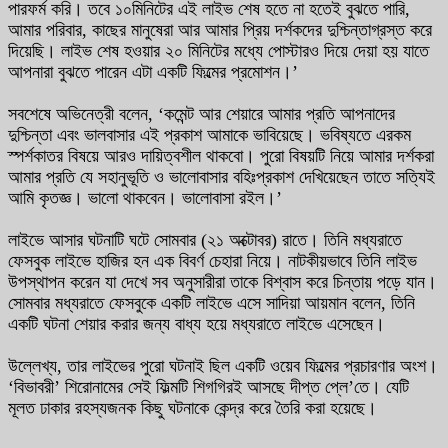
পারফর্ম করি। তবে ১০মিনিটের এই লাইভ শেষ হতে না হতেই বুঝতে পারি,
আমার পরিবার, কাছের মানুষেরা আর আমার প্রিয় দর্শকদের দুশ্চিন্তাগ্রস্ত করে
দিয়েছি। লাইভ শেষ হওয়ার ২০ মিনিটের মধ্যে পোস্টারও দিয়ে দেয়া হয় যাতে
আপনারা বুঝতে পারেন এটা একটি ফিল্মের প্রমোশন।’
সবশেষে অভিনেত্রী বলেন, ‘কমেন্ট আর শেয়ারে আমার প্রতি আপনাদের
দুশ্চিন্তা এবং ভালবাসার এই প্রকাশ আমাকে ভাবিয়েছে। ভবিষ্যতে এরকম
স্পর্শকাতর বিষয়ে আরও দায়িত্বশীল থাকবো। পুরো বিষয়টি নিয়ে আমার দর্শকরা
আমার প্রতি যে সহানুভূতি ও ভালোবাসার বহিঃপ্রকাশ দেখিয়েছেন তাতে সত্যিই
আমি কৃতজ্ঞ। ভালো থাকবেন। ভালোবাসা রইল।’
লাইভে আসার ঘটনাটি ঘটে সোমবার (২১ অক্টোবর) রাতে। তিনি মধ্যরাতে
ফেসবুক লাইভে হাজির হন এক বিবর্ণ চেহারা নিয়ে। নাটকীয়ভাবে তিনি লাইভ
উপস্থাপন করেন যা দেখে সব অনুসারীরা তাকে বিশ্বাস করে চিন্তায় পড়ে যান।
সোমবার মধ্যরাতে ফেসবুকে একটি লাইভে এসে সাদিয়া আয়মান বলেন, তিনি
একটি ঘটনা শেয়ার করার জন্য বাধ্য হয়ে মধ্যরাতে লাইভে এসেছেন।
উল্লেখ্য, তার লাইভের পুরো ঘটনাই ছিল একটি ওয়েব ফিল্মের প্রচারণার অংশ।
‘বিভাবরী’ শিরোনামের সেই ফিল্মটি শিগগিরই আসছে দীপ্ত প্লে’তে। যেটি
মূলত ঢাকার রহস্যজনক কিছু ঘটনাকে কেন্দ্র করে তৈরি করা হয়েছে।