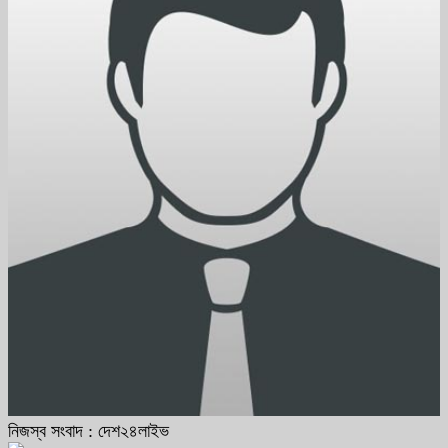
নিজস্ব সংবাদ : দেশ২৪লাইভ