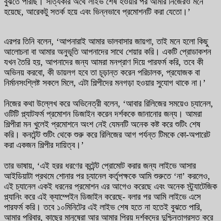
বুঝতে পারছি। সত্যিকার অর্থে লাইভ শেষ হওয়ার পর আমার নিজেরও মনে
হয়েছে, আরেকটু সতর্ক হয়ে এবং ভিন্নভাবে প্রমোশনটি করা যেতো।’
এরপর তিনি বলেন, ‘আপনারাই আমার ভালবাসার জায়গা, তাই মনে হলো কিছু
আলোচনা বা আমার অনুভূতি আপনাদের সাথে শেয়ার করি। একটি প্রোডাকশন
যখন তৈরি হয়, আপনাদের জন্য আমরা মনপ্রাণ দিয়ে পারফর্ম করি, তবে কী
অভিনয় করবো, কী ডায়লগ হবে তা চূড়ান্ত করেন পরিচালক, প্রযোজক বা
নির্মানসংশ্লিষ্ট সকলে মিলে, এটা শিল্পীদের মনগড়া হওয়ার সুযোগ থাকে না।’
নিজের কথা উল্লেখ করে অভিনেত্রী বলেন, ‘আবার রিলিজের সময়েও চ্যানেল,
ওটিটি প্ল্যাটফর্ম প্রমোশন ডিজাইন করেন দর্শককে জানানোর জন্য। আমরা
শিল্পীরা মন খুলেই প্রমোশনে অংশ নেই যেমনটি অনেক কষ্ট করে শুটিং শেষ
করি। কনটেন্ট শুটিং থেকে শুরু করে রিলিজের আগ পর্যন্ত টিমকে কো-অপারেট
করা একজন শিল্পীর দায়িত্ব।’
তার ভাষায়, ‘এই হরর ধরণের কন্টেন্ট প্রোমোট করার জন্য লাইভে আসার
আইডিয়াটা প্রথমে শোনার পর চ্যানেল কর্তৃপক্ষকে আমি শুরুতে ‘না’ করলেও,
এই চ্যানেল একই ধরনের প্রমোশন এর আগেও করেছে এবং অনেক স্ট্র্যাটেজিক
প্ল্যানিং করে এই ক্যাম্পেইন ডিজাইন করেছে- বলার পর আমি লাইভে এসে
পারফর্ম করি। তবে ১০মিনিটের এই লাইভ শেষ হতে না হতেই বুঝতে পারি,
আমার পরিবার, কাছের মানুষেরা আর আমার প্রিয় দর্শকদের দুশ্চিন্তাগ্রস্ত করে