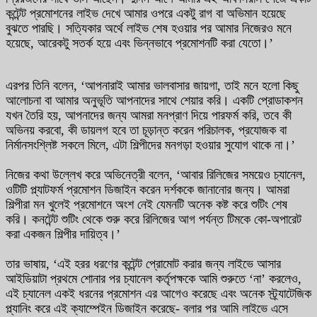
কন্টেন্ট প্রমোশনের লাইভ দেখে আমার ওপরে একটু রাগ বা অভিমান হয়েছে
বুঝতে পারছি। সত্যিকার অর্থে লাইভ শেষ হওয়ার পর আমার নিজেরও মনে
হয়েছে, আরেকটু সতর্ক হয়ে এবং ভিন্নভাবে প্রমোশনটি করা যেতো।’
এরপর তিনি বলেন, ‘আপনারাই আমার ভালবাসার জায়গা, তাই মনে হলো কিছু
আলোচনা বা আমার অনুভূতি আপনাদের সাথে শেয়ার করি। একটি প্রোডাকশন
যখন তৈরি হয়, আপনাদের জন্য আমরা মনপ্রাণ দিয়ে পারফর্ম করি, তবে কী
অভিনয় করবো, কী ডায়লগ হবে তা চূড়ান্ত করেন পরিচালক, প্রযোজক বা
নির্মানসংশ্লিষ্ট সকলে মিলে, এটা শিল্পীদের মনগড়া হওয়ার সুযোগ থাকে না।’
নিজের কথা উল্লেখ করে অভিনেত্রী বলেন, ‘আবার রিলিজের সময়েও চ্যানেল,
ওটিটি প্ল্যাটফর্ম প্রমোশন ডিজাইন করেন দর্শককে জানানোর জন্য। আমরা
শিল্পীরা মন খুলেই প্রমোশনে অংশ নেই যেমনটি অনেক কষ্ট করে শুটিং শেষ
করি। কনটেন্ট শুটিং থেকে শুরু করে রিলিজের আগ পর্যন্ত টিমকে কো-অপারেট
করা একজন শিল্পীর দায়িত্ব।’
তার ভাষায়, ‘এই হরর ধরণের কন্টেন্ট প্রোমোট করার জন্য লাইভে আসার
আইডিয়াটা প্রথমে শোনার পর চ্যানেল কর্তৃপক্ষকে আমি শুরুতে ‘না’ করলেও,
এই চ্যানেল একই ধরনের প্রমোশন এর আগেও করেছে এবং অনেক স্ট্র্যাটেজিক
প্ল্যানিং করে এই ক্যাম্পেইন ডিজাইন করেছে- বলার পর আমি লাইভে এসে