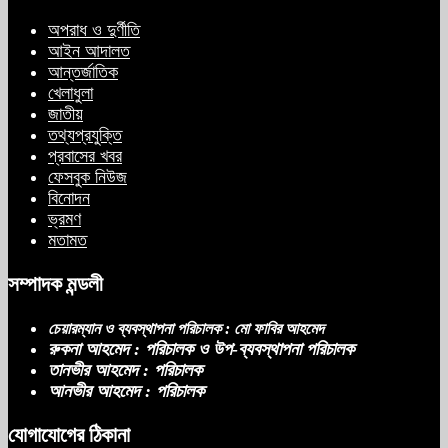
অপরাধ ও দুর্ণীতি
আইন আদালত
আন্তর্জাতিক
খেলাধুলা
জাতীয়
তথ্যপ্রযুক্তি
প্রবাসের খবর
ফেসবুক নিউজ
বিনোদন
ভ্রমণ
মতামত
সম্পাদক মন্ডলী
চেয়ারম্যান ও ব্যবস্থাপনা পরিচালক : মো ফাবির আহমেদ
রুকনা আহমেদ : পরিচালক ও উপ-ব্যবস্থাপনা পরিচালক
তানভীর আহমেদ : পরিচালক
আনভীর আহমেদ : পরিচালক
যোগাযোগের ঠিকানা