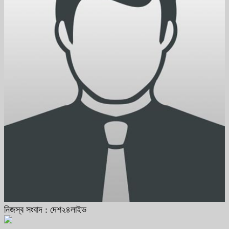
নিজস্ব সংবাদ : দেশ২৪লাইভ