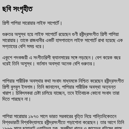
ছবি সংগৃহীত
শিল্পী পাপিয়া সারোয়ার লাইফ সাপোর্টে।
গুরুতর অসুস্থ হয়ে লাইফ সাপোর্টে রয়েছেন গুণী রবীন্দ্রসংগীত শিল্পী পাপিয়া
সারোয়ার। তাকে রাজধানীর একটি হাসপাতালে লাইফ সাপোর্টে রাখা হয়েছে এক
সপ্তাহের বেশি সময় ধরে।
একুশে পদকজয়ী এ সংগীতশিল্পী ক্যানসারের সঙ্গে লড়ছেন। বেশ কয়েক বছর
ধরেই তিনি অসুস্থ। বর্তমান অবস্থা অনেক বেশি গুরুতর।
পাপিয়ার শারীরিক অবস্থার কথা সংবাদ মাধ্যমকে নিশ্চিত করেছেন রবীন্দ্রসংগীত
শিল্পী বুলবুল ইসলাম। তিনি জানালেন, পাপিয়ার শারীরিক অবস্থা অত্যন্ত
খারাপ। চিকিৎসকরা চেষ্টা চালিয়ে যাচ্ছেন, তবে ইতিবাচক কোনো সংবাদ তারা
দিতে পারছেন না।
পাপিয়া সারোয়ার ১৯৭৩ সালে ভারত সরকারের বৃত্তি নিয়ে শান্তিনিকেতনে
বিশ্বভারতী বিশ্ববিদ্যালয়ে রবীন্দ্রসংগীতে পড়াশোনা করেছেন। তার আগে তিনি
১৯৬৬ সালে ছায়ানটে ওয়াহিদুল হক, সনজীদা খাতুন ও জাহেদুর রহিমের কাছে