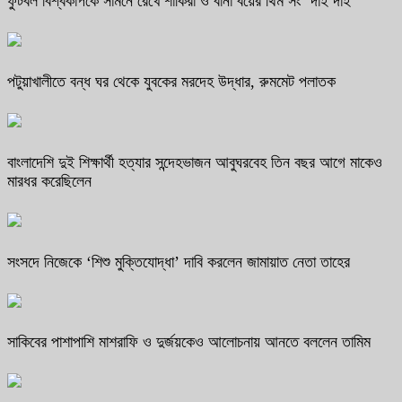
ফুটবল বিশ্বকাপকে সামনে রেখে শাকিরা ও বার্না বয়ের থিম সং ‘দাই দাই’
পটুয়াখালীতে বন্ধ ঘর থেকে যুবকের মরদেহ উদ্ধার, রুমমেট পলাতক
বাংলাদেশি দুই শিক্ষার্থী হত্যার সন্দেহভাজন আবুঘরবেহ তিন বছর আগে মাকেও
মারধর করেছিলেন
সংসদে নিজেকে ‘শিশু মুক্তিযোদ্ধা’ দাবি করলেন জামায়াত নেতা তাহের
সাকিবের পাশাপাশি মাশরাফি ও দুর্জয়কেও আলোচনায় আনতে বললেন তামিম