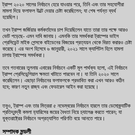
ট্রাম্প ২০২০ সালের নির্বাচনে হেরে যাওয়ার পরে, তিনি এবং তার সহযোগীরা
মামলা দিয়ে ফলাফল উল্টে দেয়ার চেষ্টা করেছিলেন; যা শেষ পর্যন্ত ব্যর্থ
হয়েছিল।
তখন ট্রাম্প জর্জিয়ার কর্মকর্তাদের চাপ দিয়েছিলেন যাতে তারা তার পক্ষে আরও
ভোট পড়েছে- এমন দাবি জানায়। এমনকি তার সমর্থকরা ট্রাম্পের ভাইস
প্রেসিডেন্ট মাইক পেন্সকে বাইডেনের বিজয়ের প্রত্যয়ন থেকে বিরত করারও চেষ্টা
করেছে। এর অংশ হিসেবে ৬ জানুয়ারী, ২০২১ সালে ক্যাপিটল হিলে হামলা
চালায় ট্রাম্পের সমর্থকরা।
তবে গতবারের তুলনায় এবারের নির্বাচনে একটি মূল পার্থক্য হলো, এই নির্বাচনে
ট্রাম্প প্রেসিডেন্শিয়াল ক্ষমতা খাটাতে পারবেন না। যা তিনি ২০২০ সালে
করেছিলেন। এছাড়া নির্বাচনের ফলাফলকে প্রভাবিত করা এখন আরও কঠিন
হবে; কারণ নতুন রাজ্য এবং ফেডারেল আইন করা হয়েছে।
তবুও, ট্রাম্প এবং তার মিত্ররা ৫ নভেম্বরের নির্বাচনে হারলে তার ডেমোক্র্যাটিক
প্রতিদ্বন্দ্বী কমলা হ্যারিসের জয়ের বৈধতা নিয়ে চ্যালেঞ্জ করতে পারেন; যা
যুক্তরাষ্ট্রের নির্বাচনে অপ্রত্যাশিত পরিণতি বয়ে আনতে পারে।
সম্পাদক মন্ডলী