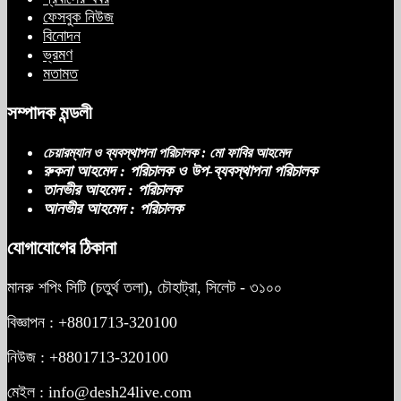
ফেসবুক নিউজ
বিনোদন
ভ্রমণ
মতামত
সম্পাদক মন্ডলী
চেয়ারম্যান ও ব্যবস্থাপনা পরিচালক : মো ফাবির আহমেদ
রুকনা আহমেদ : পরিচালক ও উপ-ব্যবস্থাপনা পরিচালক
তানভীর আহমেদ : পরিচালক
আনভীর আহমেদ : পরিচালক
যোগাযোগের ঠিকানা
মানরু শপিং সিটি (চতুর্থ তলা), চৌহাট্রা, সিলেট - ৩১০০
বিজ্ঞাপন : +8801713-320100
নিউজ : +8801713-320100
মেইল : info@desh24live.com