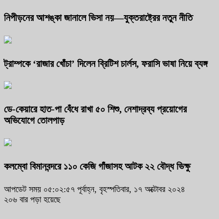
নিপীড়নের আশঙ্কা জানালে ভিসা নয়—যুক্তরাষ্ট্রের নতুন নীতি
ট্রাম্পকে ‘রাজার খোঁচা’ দিলেন ব্রিটিশ চার্লস, ফরাসি ভাষা নিয়ে ব্যঙ্গ
ডে-কেয়ারে হাত-পা বেঁধে রাখা ৫০ শিশু, নেশাদ্রব্য প্রয়োগের
অভিযোগে তোলপাড়
কলম্বো বিমানবন্দরে ১১০ কেজি গাঁজাসহ আটক ২২ বৌদ্ধ ভিক্ষু
আপডেট সময় ০৫:০২:৫৭ পূর্বাহ্ন, বৃহস্পতিবার, ১৭ অক্টোবর ২০২৪
২০৬ বার পড়া হয়েছে