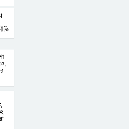
া
নয়—
 নীতি
পা
শু,
ের
,
সহ
য়া