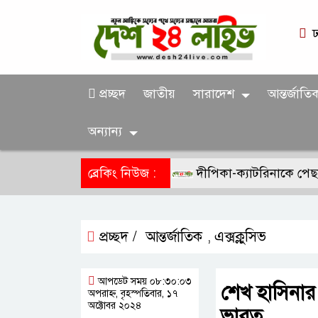
ঢ
প্রচ্ছদ
জাতীয়
সারাদেশ
আন্তর্জাতি
অন্যান্য
ব্রেকিং নিউজ :
দীপিকা-ক্যাটরিনাকে পেছনে ফেল
প্রচ্ছদ /
আন্তর্জাতিক
এক্সক্লুসিভ
,
আপডেট সময় ০৮:৩০:০৩
শেখ হাসিনার 
অপরাহ্ন, বৃহস্পতিবার, ১৭
অক্টোবর ২০২৪
ভারত