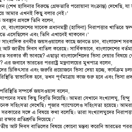
ন (শেখ হাসিনার বিরুদ্ধে গ্রেফতারি পরোয়ানা সংক্রান্ত) দেখেছি, যা স
য়ে আমার এখনই কিছু বলার নেই।’
বস্থান প্রসঙ্গে তিনি বলেন,
 বাংলাদেশের সাবেক প্রধানমন্ত্রী (হাসিনা) নিরাপত্তার খাতিরে স্বল্
তে এসেছিলেন এবং তিনি এখানেই থাকবেন।’
 সাংবাদিক রণধীর জয়সওয়ালের কাছে জানতে চান, বাংলাদেশ সর
হ আট জাতীয় দিবস বাতিল করেছে। সার্বিকভাবে, বাংলাদেশের বর্তম
ে ভারত সরকার কী ভাবছে? এছাড়া বাংলাদেশিদের ভিসা দেয়ার বিষয়ে
র জবাবে ভারতের পররাষ্ট্র মন্ত্রণালয়ের মুখপাত্র বলেন,
র চিকিৎসার এবং জরুরি প্রয়োজনে ভিসা দেয়া হচ্ছে, কার্যক্রম চল
্থিতি স্বাভাবিক হবে, তখন পূর্ণমাত্রায় কাজ শুরু হবে এবং ভিসা প্
পরিস্থিতি সম্পর্কে জয়সওয়াল বলেন,
দযাপনের সময় কিছু বিবৃতি দিয়েছি। আমরা সেখানে সংখ্যালঘু, হিন্দু
ধে অনেক সহিংসতা দেখেছি। পূজার প্যান্ডেলেও সহিংসতা হয়েছে। আমর
্তী সরকারের সঙ্গে এ বিষয়ে কথা বলেছি। তারা সংখ্যালঘুদের নিরাপত্ত
া রক্ষার প্রতিশ্রুতি দিয়েছে।’
তীয় আট দিবস বাতিলের বিষয়ে কোনো মন্তব্য করেনি ভারতের পররাষ্ট