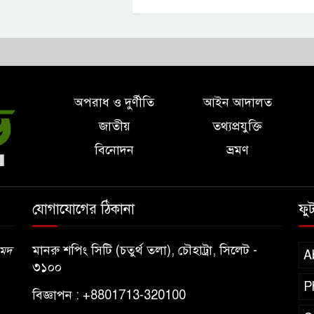
অপরাধ ও দুর্ণীতি
আইন আদালত
জাতীয়
তথ্যপ্রযুক্তি
বিনোদন
ভ্রমণ
যোগাযোগের ঠিকানা
ফু
মানরু শপিং সিটি (চতুর্থ তলা), চৌহাট্রা, সিলেট -
মেদ
A
৩১০০
P
বিজ্ঞাপন : +8801713-320100