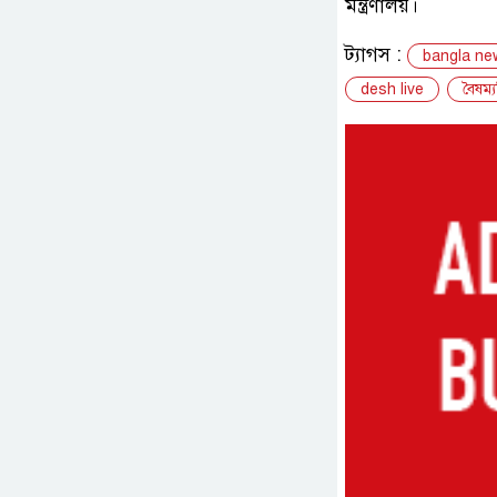
মন্ত্রণালয়।
ট্যাগস :
bangla ne
desh live
বৈষম্