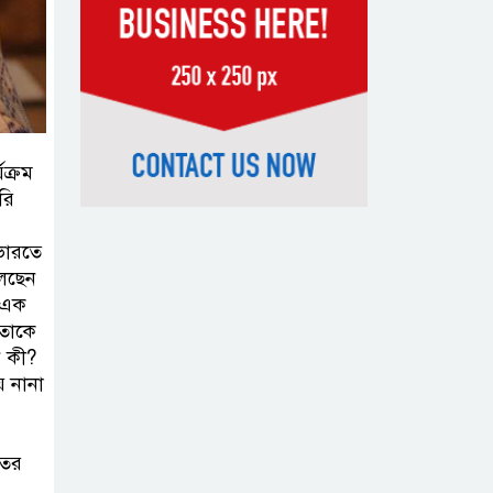
সন্দেহভাজন
আবুঘরবেহ তিন বছর আগে মাকেও
মারধর করেছিলেন
সংসদে নিজেকে
ক্রম
‘শিশু মুক্তিযোদ্ধা’
রি
দাবি করলেন
জামায়াত নেতা তাহের
 ভারতে
লেছেন
সাকিবের পাশাপাশি
ে এক
 তাকে
মাশরাফি ও
ন কী?
দুর্জয়কেও
ে নানা
আলোচনায় আনতে বললেন তামিম
বিএনপির প্রতি আস্থা
তের
হারাচ্ছি: সংসদে