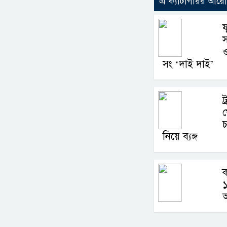
এ ক্যাটাগরির আর
ফ
স
ও
সং ‘দাই দাই’
ট
খ
চ
নিয়ে ব্যঙ্গ
ক
১
আ