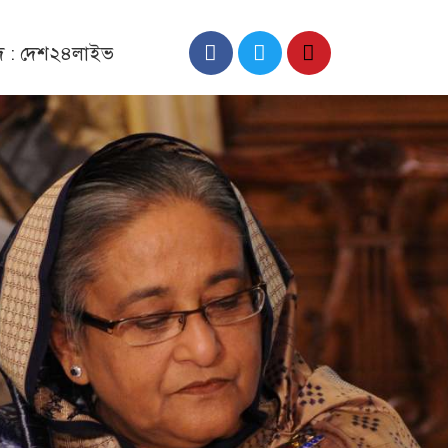
াদ : দেশ২৪লাইভ