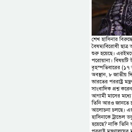
শেখ হাসিনার বিরুদ্
বৈষম্যবিরোধী ছাত্র
শুরু হয়েছে। এরইমধ্য
পরোয়ানা। বিষয়টি উঠে
বৃহস্পতিবারের (১৭ 
অবস্থান, ৮ জাতীয় 
ভারতের পররাষ্ট্র মন
সাংবাদিক প্রশ্ন কর
আগামী মাসের মধ্যে 
তিনি আরও জানতে চা
আলোচনা চলছে। এছা
হাসিনাকে ট্রাভেল ড
হয়েছে? নাকি তিনি আ
পররাষ্ট্র মন্ত্রণালয়ের