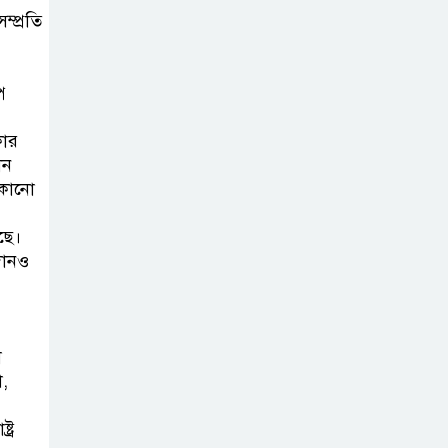
নাহিদ ইসলামের
ম্প্রতি
মন্তব্য
প
নিপীড়নের আশঙ্কা
জানালে ভিসা নয়—
কার
যুক্তরাষ্ট্রের নতুন
ান
নীতি
 কোনো
ছে।
ভোজ্যতেলের দাম
রদানও
লিটারে ৪ টাকা বৃদ্ধি
ট্রাম্পকে ‘রাজার
া
খোঁচা’ দিলেন ব্রিটিশ
া,
চার্লস, ফরাসি ভাষা
নিয়ে ব্যঙ্গ
্র