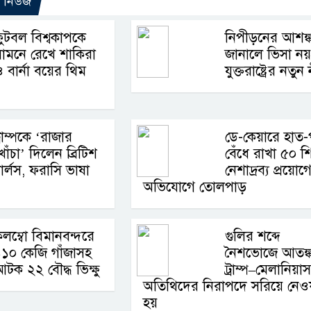
ো নিউজ
ুটবল বিশ্বকাপকে
নিপীড়নের আশঙ্ক
ামনে রেখে শাকিরা
জানালে ভিসা 
 বার্না বয়ের থিম
যুক্তরাষ্ট্রের নতুন
্রাম্পকে ‘রাজার
ডে-কেয়ারে হাত-
োঁচা’ দিলেন ব্রিটিশ
বেঁধে রাখা ৫০ শি
ার্লস, ফরাসি ভাষা
নেশাদ্রব্য প্রয়োগ
অভিযোগে তোলপাড়
লম্বো বিমানবন্দরে
গুলির শব্দে
১০ কেজি গাঁজাসহ
নৈশভোজে আতঙ্ক
টক ২২ বৌদ্ধ ভিক্ষু
ট্রাম্প–মেলানিয়া
অতিথিদের নিরাপদে সরিয়ে নেও
হয়