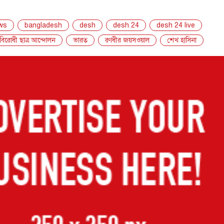
ws
bangladesh
desh
desh 24
desh 24 live
যবিরোধী ছাত্র আন্দোলন
ভারত
রণধীর জয়সওয়াল
শেখ হাসিনা