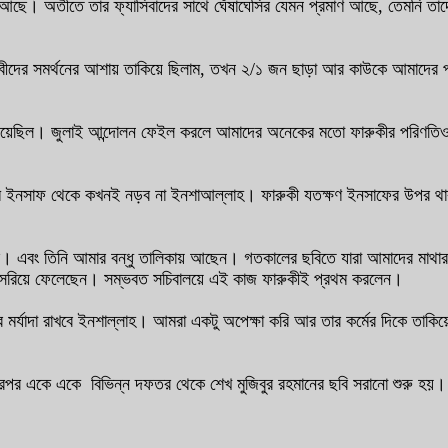
র আছে। অতীতে তার ফ্যাসিবাদের সাথে ঘেঁষাঘেসির যেমন প্রমাণ আছে, তেমনি ত
ধিজীবীদের সমর্থনের আশায় তাকিয়ে ছিলাম, তখন ২/১ জন ছাড়া আর কাউকে আমাদের
ক নিয়েছিল। জুলাই আন্দোলন ফেইল করলে আমাদের অনেকের মতো ফারুকীর পরিণতি
ি ইনসাফ থেকে কখনই নড়ব না ইনশাআল্লাহ। ফারুকী যতক্ষণ ইনসাফের উপর থা
। এবং তিনি আমার বন্ধু তালিকায় আছেন। গতকালের ছবিতে যারা আমাদের মাথার
ছবি সরিয়ে ফেলেছেন। সম্ভবত সচিবালয়ে এই কাজ ফারুকীই প্রথম করলেন।
ের মর্যাদা রাখবে ইনশাল্লাহ। আমরা একটু অপেক্ষা করি আর তার কর্মের দিকে তাক
এরপর একে একে বিভিন্ন দফতর থেকে শেখ মুজিবুর রহমানের ছবি সরানো শুরু হয়। এ