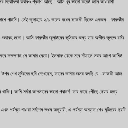
াদের বিরোধিতা করারও প্রমাণ আছে। আমি খুব ভালো করেই জানি আওয়ামী
 পাশে পাইনি। সেই জুলাইয়ে ২/১ জনের মধ্যে ফারুকী ছিলেন একজন। ফারুকীর
ও ভয়াবহ হতো। আমি ফারুকীর জুলাইয়ের ভূমিকার জন্য তার অতীত ভুলতে রাজি
কবে ততক্ষণই সে আমার নেতা। ইনসাফ থেকে সরে দাঁড়ালে সবার আগে আমিই
 উপর শেখ মুজিবের ছবি দেখেছেন, তাদের জানার জন্য বলছি যে –ফারুকী আজ
িয়ে থাকি। আমি সর্বদা আপনাদের ভালো পরামর্শ তার কাছে পৌঁছে দেয়ার জন্য
খন পর্যন্ত পাওয়া সর্বশেষ তথ্য অনুযায়ী, এ পর্যন্ত অন্তত শেখ মুজিবের ছয়টি