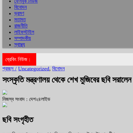
ফেসবুক নিউজ
বিনোদন
ভ্রমণ
মতামত
রাজনীতি
লাইফস্টাইল
সম্পাদকীয়
স্বাস্থ্য
ব্রেকিং নিউজ :
প্রচ্ছদ /
Uncategorized
,
বিনোদন
সংস্কৃতি মন্ত্রণালয় থেকে শেখ মুজিবের ছবি সরালেন 
নিজস্ব সংবাদ : দেশ২৪লাইভ
ছবি সংগৃহীত