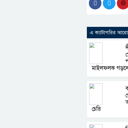
এ ক্যাটাগরির আর
দ
প
মাইলফলক গড়লে
চেরি