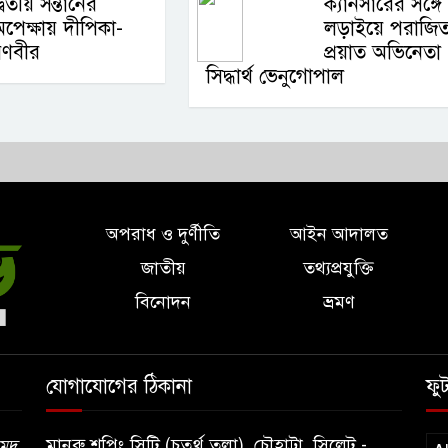
্বিতীয় সন্তানের
ক্যানসারের সঙ্গে
পেক্ষায় দীপিকা-
লড়াইয়ে পরাজিত
রণবীর
প্রয়াত অভিনেতা
সিদ্ধার্থ ভেনুগোপাল
অপরাধ ও দুর্ণীতি
আইন আদালত
জাতীয়
তথ্যপ্রযুক্তি
বিনোদন
ভ্রমণ
যোগাযোগের ঠিকানা
ফু
মানরু শপিং সিটি (চতুর্থ তলা), চৌহাট্রা, সিলেট -
মেদ