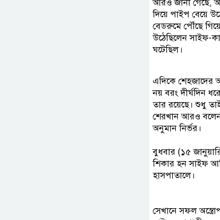
আরও জানা গেছে, অভি
দিয়ে পাইপ বেয়ে উ
বেডরুমে পৌঁছে গিয়ে
উঠেছিলেন সাইফ-কা
ঘটেছিল।
এদিকে শেহজাদের আই
নয় বরং দীর্ঘদিন ধ
তার রয়েছে। শুধু ত
শেরখান আরও বলেন,
অনুমান নির্ভর।
বুধবার (১৫ জানুয়ার
শিকার হন সাইফ আলি
হাসপাতালে।
সেখানে সফল অস্ত্র