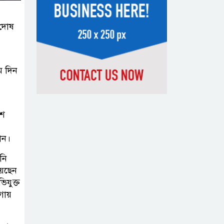
সন্দেহভাজন
আবুঘরবেহ তিন বছর আগে মাকেও
 দোষ
মারধর করেছিলেন
সংসদে নিজেকে
ম দিন
‘শিশু মুক্তিযোদ্ধা’
দাবি করলেন
জামায়াত নেতা তাহের
িশ
সাকিবের পাশাপাশি
ান।
মাশরাফি ও
নি
দুর্জয়কেও
য়েছেন
আলোচনায় আনতে বললেন তামিম
িযুক্ত
গায়
বিএনপির প্রতি আস্থা
হারাচ্ছি: সংসদে