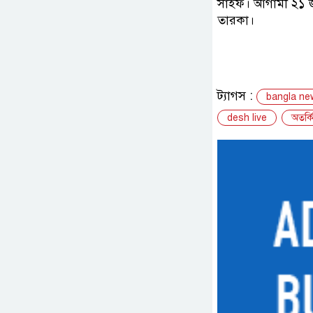
সাইফ। আগামী ২১ জ
তারকা।
ট্যাগস :
bangla ne
desh live
অতর্ক