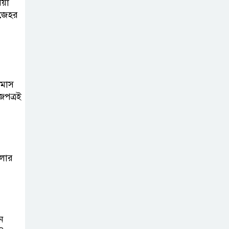
িয়া
নাহিদ ইসলামের
-জেহর
মন্তব্য
নিপীড়নের আশঙ্কা
জানালে ভিসা নয়—
যুক্তরাষ্ট্রের নতুন
 মাস
নীতি
জপত্রই
ভোজ্যতেলের দাম
লিটারে ৪ টাকা বৃদ্ধি
মলার
ট্রাম্পকে ‘রাজার
খোঁচা’ দিলেন ব্রিটিশ
চার্লস, ফরাসি ভাষা
নিয়ে ব্যঙ্গ
ন