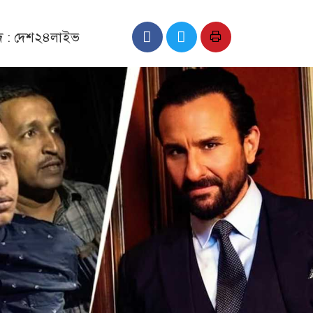
াদ : দেশ২৪লাইভ