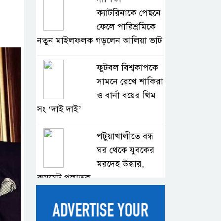
ক্যাটরিনাকে পেছনে
ফেলে পারিশ্রমিকে
নতুন মাইলফলক গড়লেন আলিয়া ভাট
ফুটবল বিশ্বকাপকে
সামনে রেখে শাকিরা
ও বার্না বয়ের থিম
সং ‘দাই দাই’
পটুয়াখালীতে বন্ধ
ঘর থেকে যুবকের
মরদেহ উদ্ধার,
রুমমেট পলাতক
বাংলাদেশি দুই
শিক্ষার্থী হত্যার