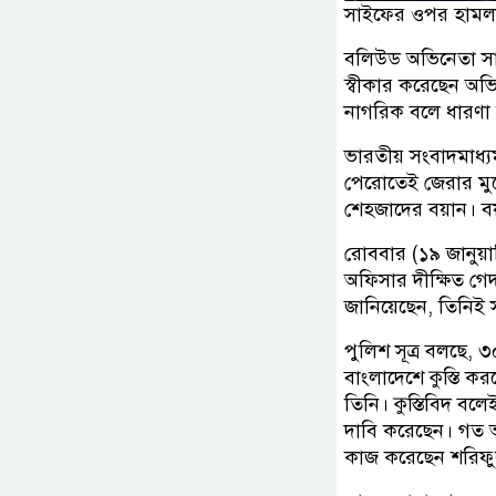
সাইফের ওপর হামলাকা
বলিউড অভিনেতা স
স্বীকার করেছেন অভি
নাগরিক বলে ধারণা ম
ভারতীয় সংবাদমাধ্য
পেরোতেই জেরার মুখ
শেহজাদের বয়ান। বয়
রোববার (১৯ জানুয়া
অফিসার দীক্ষিত গে
জানিয়েছেন, তিনিই 
পুলিশ সূত্র বলছে,
বাংলাদেশে কুস্তি কর
তিনি। কুস্তিবিদ ব
দাবি করেছেন। গত আ
কাজ করেছেন শরিফ