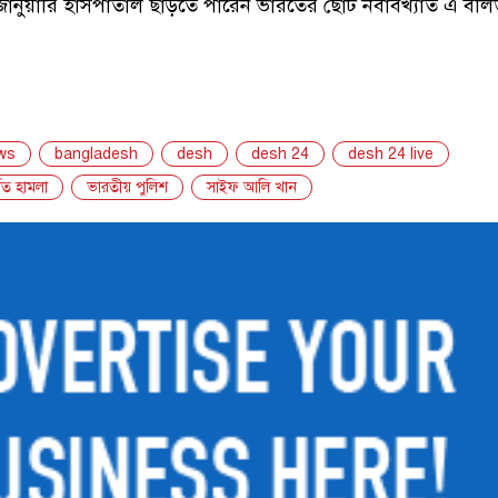
ানুয়ারি হাসপাতাল ছাড়তে পারেন ভারতের ছোট নবাবখ্যাত এ বল
ws
bangladesh
desh
desh 24
desh 24 live
িত হামলা
ভারতীয় পুলিশ
সাইফ আলি খান