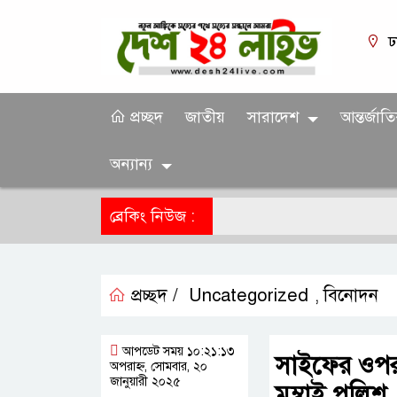
ঢ
প্রচ্ছদ
জাতীয়
সারাদেশ
আন্তর্জাত
অন্যান্য
ব্রেকিং নিউজ :
প্রচ্ছদ /
Uncategorized
বিনোদন
,
আপডেট সময় ১০:২১:১৩
সাইফের ওপর 
অপরাহ্ন, সোমবার, ২০
জানুয়ারী ২০২৫
মুম্বাই পুলিশ