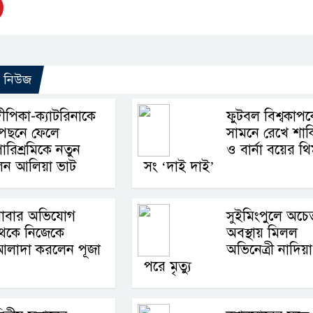
ো নিউজ
ীপিকা-ক্যাটরিনাকে
ফুটবল বিশ্বকাপ
পেছনে ফেলে
সামনে রেখে শাক
ারিশ্রমিকে নতুন
ও বার্না বয়ের থ
ন আলিয়া ভাট
সং ‘দাই দাই’
বাবার অভিযোগ
সুইমিংপুলে অচে
থেকে নিজেকে
অবস্থায় মিলল
আলাদা করলেন পূজা
অভিনেত্রী নাদিয়া
পরে মৃত্যু