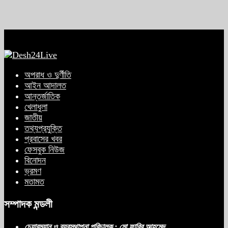
অপরাধ ও দুর্ণীতি
আইন আদালত
আন্তর্জাতিক
খেলাধুলা
জাতীয়
তথ্যপ্রযুক্তি
প্রবাসের খবর
ফেসবুক নিউজ
বিনোদন
ভ্রমণ
মতামত
সম্পাদক মন্ডলী
চেয়ারম্যান ও ব্যবস্থাপনা পরিচালক : মো ফাবির আহমেদ