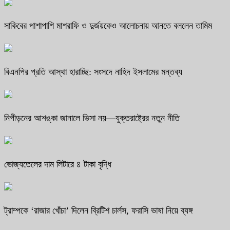
সাকিবের পাশাপাশি মাশরাফি ও দুর্জয়কেও আলোচনায় আনতে বললেন তামিম
বিএনপির প্রতি আস্থা হারাচ্ছি: সংসদে নাহিদ ইসলামের মন্তব্য
নিপীড়নের আশঙ্কা জানালে ভিসা নয়—যুক্তরাষ্ট্রের নতুন নীতি
ভোজ্যতেলের দাম লিটারে ৪ টাকা বৃদ্ধি
ট্রাম্পকে ‘রাজার খোঁচা’ দিলেন ব্রিটিশ চার্লস, ফরাসি ভাষা নিয়ে ব্যঙ্গ