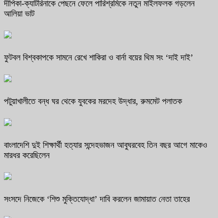
দীপিকা-ক্যাটরিনাকে পেছনে ফেলে পারিশ্রমিকে নতুন মাইলফলক গড়লেন
আলিয়া ভাট
ফুটবল বিশ্বকাপকে সামনে রেখে শাকিরা ও বার্না বয়ের থিম সং ‘দাই দাই’
পটুয়াখালীতে বন্ধ ঘর থেকে যুবকের মরদেহ উদ্ধার, রুমমেট পলাতক
বাংলাদেশি দুই শিক্ষার্থী হত্যার সন্দেহভাজন আবুঘরবেহ তিন বছর আগে মাকেও
মারধর করেছিলেন
সংসদে নিজেকে ‘শিশু মুক্তিযোদ্ধা’ দাবি করলেন জামায়াত নেতা তাহের