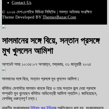
Contact Us
© ২০২৬ দেশ২৪লাইভ মিডিয়া লিমিটেড | সমস্ত অধিকার সংরক্ষিত
Theme Developed BY
ThemesBazar.Com
সালমানের সঙ্গে বিয়ে, সন্তান প্রসঙ্গে
মুখ খুললেন আমিশা
আপডেট সময় ১০:৩৫:০৭ অপরাহ্ন, শুক্রবার, ৩১ জানুয়ারী ২০২৫
সালমানের সঙ্গে বিয়ে, সন্তান প্রসঙ্গে মুখ খুললেন আমিশা।
বলিউড মেগাস্টার সালমান খানকে বিয়ে ও তার সন্তান জন্ম দেয়া প্রসঙ্গে
সম্প্রতি মুখ খুলেছেন বলিউড অভিনেত্রী আমিশা প্যাটেল। জানিয়েছেন,
বেশকিছু গুরুত্বপূর্ণ তথ্য।
ভারতীয় সংবাদমাধ্যম
টাইমস অব ইন্ডিয়া
র প্রতিবেদনে বলা হয়, সংবাদমাধ্যমে