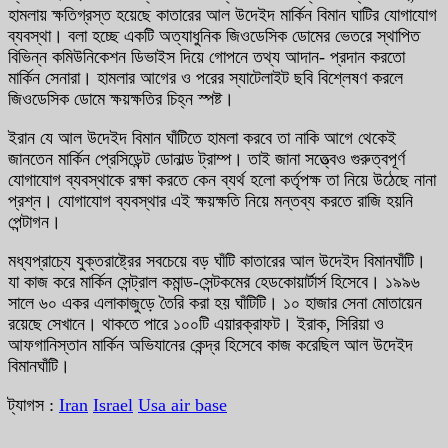
হামলায় ক্ষতিগ্রস্ত হয়েছে কাতারের আল উদেইদ মার্কিন বিমান ঘাটির যোগাযোগ
ব্যবস্থা। বলা হচ্ছে একটি অত্যাধুনিক জিওডেসিক ডোমের ভেতরে স্থাপিত
বিভিন্ন কমিউনিকেশন ডিভাইস দিয়ে গোপনে তথ্য আদান- প্রদান করতো
মার্কিন সেনারা। হামলার আগের ও পরের স্যাটেলাইট ছবি বিশ্লেষণ করলে
জিওডেসিক ডোমে ক্ষয়ক্ষতির চিহ্ন স্পষ্ট।
ইরান যে আল উদেইদ বিমান ঘাঁটিতে হামলা করবে তা নাকি আগে থেকেই
জানতেন মার্কিন প্রেসিডেন্ট ডোনাল্ড ট্রাম্প। তাই জানা সত্ত্বেও গুরুত্বপূর্ণ
যোগাযোগ ব্যবস্থাকে রক্ষা করতে কেন ব্যর্থ হলো কর্তৃপক্ষ তা নিয়ে উঠেছে নানা
প্রশ্ন। যোগাযোগ ব্যবস্থার এই ক্ষয়ক্ষতি নিয়ে মন্তব্য করতে রাজি হয়নি
পেন্টাগন।
মধ্যপ্রাচ্যে যুক্তরাষ্ট্রের সবচেয়ে বড় ঘাঁটি কাতারের আল উদেইদ বিমানঘাঁটি।
যা কাজ করে মার্কিন সেন্ট্রাল কমান্ড-সেন্টকমের হেডকোয়ার্টার্স হিসেবে। ১৯৯৬
সালে ৬০ একর এলাকাজুড়ে তৈরি করা হয় ঘাঁটিটি। ১০ হাজার সেনা মোতায়েন
রয়েছে সেখানে। থাকতে পারে ১০০টি এয়ারক্রাফট। ইরাক, সিরিয়া ও
আফগানিস্তান মার্কিন অভিযানের কেন্দ্র হিসেবে কাজ করেছিল আল উদেইদ
বিমানঘাঁটি।
ট্যাগস :
Iran
Israel
Usa air base