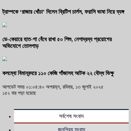
ট্রাম্পকে ‘রাজার খোঁচা’ দিলেন ব্রিটিশ চার্লস, ফরাসি ভাষা নিয়ে ব্যঙ্গ
ডে-কেয়ারে হাত-পা বেঁধে রাখা ৫০ শিশু, নেশাদ্রব্য প্রয়োগের
অভিযোগে তোলপাড়
কলম্বো বিমানবন্দরে ১১০ কেজি গাঁজাসহ আটক ২২ বৌদ্ধ ভিক্ষু
আপডেট সময় ০১:০৪:৪০ অপরাহ্ন, রবিবার, ১৩ জুলাই ২০২৫
১৫২ বার পড়া হয়েছে
সর্বশেষ সংবাদ
জনপ্রিয় সংবাদ