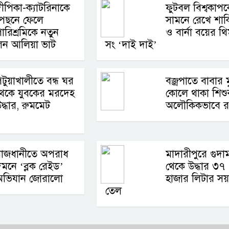
ীপিকা-ক্যাটরিনাকে
ফুটবল বিশ্বকাপ
পেছনে ফেলে
সামনে রেখে শাক
ারিশ্রমিকে নতুন
ও বার্না বয়ের থ
ন আলিয়া ভাট
সং ‘দাই দাই’
টুয়াখালীতে বন্ধ ঘর
বজ্রপাতে বাবার মৃ
থেকে যুবকের মরদেহ
কোলে থাকা শিশুক
দ্ধার, রুমমেট
অলৌকিকভাবে রক
রাজধানীতে অপরাধ
মাদারীপুরে গুদা
মনে ‘ব্লক রেইড’
থেকে উদ্ধার ৩৭
অভিযান জোরালো
হাজার লিটার সয়
তেল