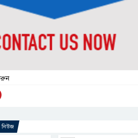
করুন
ো নিউজ