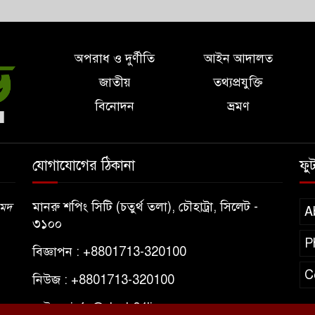
অপরাধ ও দুর্ণীতি
আইন আদালত
জাতীয়
তথ্যপ্রযুক্তি
বিনোদন
ভ্রমণ
যোগাযোগের ঠিকানা
ফু
মানরু শপিং সিটি (চতুর্থ তলা), চৌহাট্রা, সিলেট -
মেদ
A
৩১০০
P
বিজ্ঞাপন : +8801713-320100
C
নিউজ : +8801713-320100
মেইল : info@desh24live.com