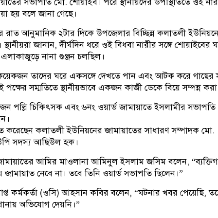
ায়াতের সভাপতি মো. শোয়াইব। পরে স্থানীয়দের উপস্থিতিতে ওই নার
ওয়া হয় বলে জানা গেছে।
ার রাত আনুমানিক ২টার দিকে উপজেলার বিচ্ছিন্ন কলাতলী ইউনিয়ন
্থানীয়রা জানান, দীর্ঘদিন ধরে ওই বিধবা নারীর সঙ্গে শোয়াইবের ঘন
ে এলাকাজুড়ে নানা গুঞ্জন চলছিল।
য় কয়েকজন তাদের ঘরে একসঙ্গে দেখতে পান এবং আটক করে গাছের স
ুই পক্ষের সম্মতিতে স্থানীয়ভাবে একজন কাজী ডেকে বিয়ে সম্পন্ন কর
ন পল্লি চিকিৎসক এবং ৬নং ওয়ার্ড জামায়াতে ইসলামীর সভাপতি
েন।
চিত করেছেন কলাতলী ইউনিয়নের জামায়াতের সাধারণ সম্পাদক মো.
ইউপি সদস্য আছিউল হক।
ামায়াতের আমির মাওলানা আমিনুল ইসলাম জসিম বলেন, “ব্যক্তি
জামায়াত নেবে না। তবে তিনি ওয়ার্ড সভাপতি ছিলেন।”
রাপ্ত কর্মকর্তা (ওসি) আহসান কবির বলেন, “ঘটনার খবর পেয়েছি, ত
থানায় অভিযোগ দেয়নি।”