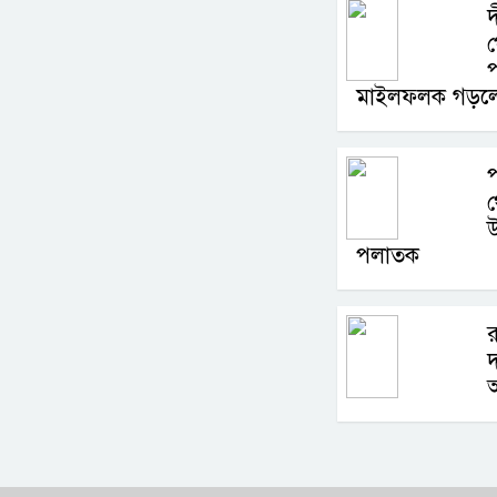
দ
প
মাইলফলক গড়লে
প
উ
পলাতক
দ