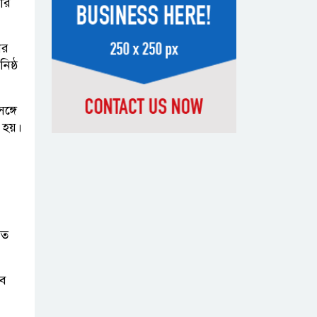
ীর
সন্দেহভাজন
আবুঘরবেহ তিন বছর আগে মাকেও
ের
মারধর করেছিলেন
িষ্ঠ
সংসদে নিজেকে
ঙ্গে
‘শিশু মুক্তিযোদ্ধা’
া হয়।
দাবি করলেন
জামায়াত নেতা তাহের
সাকিবের পাশাপাশি
মাশরাফি ও
দুর্জয়কেও
গত
আলোচনায় আনতে বললেন তামিম
বে
বিএনপির প্রতি আস্থা
হারাচ্ছি: সংসদে