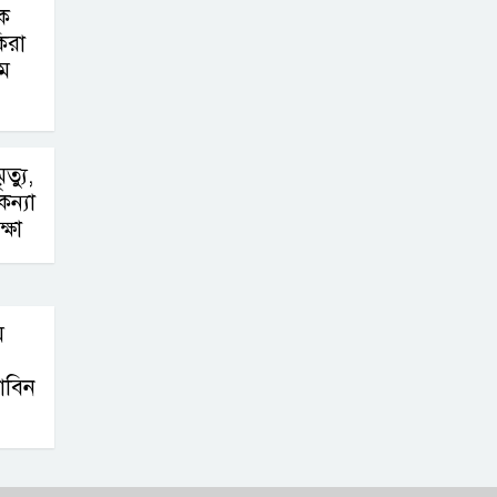
কে
িরা
িম
ত্যু,
ন্যা
্ষা
ম
াবিন