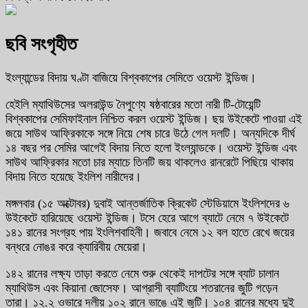
ছবি সংগৃহীত
ইংল্যান্ডের বিদায় ঘণ্টা বাজিয়ে বিশ্বকাপের সেমিতে ওয়েস্ট ইন্ডিজ।
হেইলি ম্যাথিউসের অলরাউন্ড নৈপুণ্যে ষষ্ঠবারের মতো নারী টি-টোয়েন্টি
বিশ্বকাপের সেমিফাইনাল নিশ্চিত করল ওয়েস্ট ইন্ডিজ। ছয় উইকেটে পাওয়া এই
জয়ে সাউথ আফ্রিকাকে সঙ্গে নিয়ে শেষ চারে উঠে গেল দলটি। অন্যদিকে দীর্ঘ
১৪ বছর পর সেমির আগেই বিদায় নিতে হলো ইংল্যান্ডকে। ওয়েস্ট ইন্ডিজ এবং
সাউথ আফ্রিকার মতো চার ম্যাচে তিনটি জয় থাকলেও রানরেটে পিছিয়ে থাকায়
বিদায় নিতে হয়েছে ইংলিশ নারীদের।
মঙ্গলবার (১৫ অক্টোবর) দুবাই আন্তর্জাতিক ক্রিকেট স্টেডিয়ামে ইংলিশদের ৬
উইকেটে হারিয়েছে ওয়েস্ট ইন্ডিজ। টসে হেরে আগে ব্যাটে নেমে ৭ উইকেটে
১৪১ রানের সংগ্রহ পায় ইংলিশবাহিনী। জবাবে নেমে ১২ বল হাতে রেখে জয়ের
বন্ধরে নোঙর করে ক্যারিবীয় মেয়েরা।
১৪২ রানের লক্ষ্য তাড়া করতে নেমে শুরু থেকেই দাপটের সঙ্গে ব্যাট চালান
ম্যাথিউস এবং কিয়ানা জোসেফ। আগ্রাসী ব্যাটিংয়ে শতরানের জুটি গড়েন
তারা। ১২.২ ওভারে দলীয় ১০২ রানে ভাঙে এই জুটি। ১০৪ রানের মধ্যে দুই