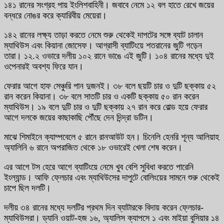
১৪১ রানের সংগ্রহ পায় ইংলিশবাহিনী। জবাবে নেমে ১২ বল হাতে রেখে জয়ের
বন্ধরে নোঙর করে ক্যারিবীয় মেয়েরা।
১৪২ রানের লক্ষ্য তাড়া করতে নেমে শুরু থেকেই দাপটের সঙ্গে ব্যাট চালান
ম্যাথিউস এবং কিয়ানা জোসেফ। আগ্রাসী ব্যাটিংয়ে শতরানের জুটি গড়েন
তারা। ১২.২ ওভারে দলীয় ১০২ রানে ভাঙে এই জুটি। ১০৪ রানের মধ্যে দুই
ওপেনারই অবশ্য ফিরে যান।
ফেরার আগে হাফ সেঞ্চুরি পান দুজনই। ৩৮ বলে ছয়টি চার ও দুটি ছক্কায় ৫২
রান করেন কিয়ানা। ৩৮ বলে সাতটি চার ও একটি ছক্কায় ৫০ রান করেন
ম্যাথিউস। ১৯ বলে দুটি চার ও দুটি ছক্কায় ২৭ রান করে বোল্ড হয়ে ফেরার
আগে দলকে জয়ের কাছাকাছি পৌঁছে দেন দিন্দ্রা ডটিন।
মাঝে শিমাইনে ক্যাম্পবেলে ৫ রানে রানআউট হন। চিনেলি হেনরি শূন্য আলিয়াহ
অ্যালিনি ৬ রানে অপরাজিত থেকে ১৮ ওভারেই খেলা শেষ করেন।
এর আগে টস হেরে আগে ব্যাটিংয়ে নেমে খুব বেশি সুবিধা করতে পারেনি
ইংল্যান্ড। আফি ফ্লেচার এবং ম্যাথিউসের দাপুটে বোলিংয়ের সামনে শুরু থেকেই
চাপে ছিল দলটি।
দলীয় ৩৪ রানের মধ্যে দলটির প্রথম দিন ব্যাটারকে বিদায় করেন ফ্লেচার-
ম্যাথিউসরা। ড্যানি ওয়াট-হজ ১৬, অ্যালিস ক্যাপসে ১ এবং মাইয়া বুসিয়ার ১৪