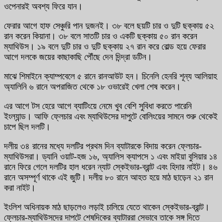
ওপেনারই অবশ্য ফিরে যান।
ফেরার আগে হাফ সেঞ্চুরি পান দুজনই। ৩৮ বলে ছয়টি চার ও দুটি ছক্কায় ৫২
রান করেন কিয়ানা। ৩৮ বলে সাতটি চার ও একটি ছক্কায় ৫০ রান করেন
ম্যাথিউস। ১৯ বলে দুটি চার ও দুটি ছক্কায় ২৭ রান করে বোল্ড হয়ে ফেরার
আগে দলকে জয়ের কাছাকাছি পৌঁছে দেন দিন্দ্রা ডটিন।
মাঝে শিমাইনে ক্যাম্পবেলে ৫ রানে রানআউট হন। চিনেলি হেনরি শূন্য আলিয়াহ
অ্যালিনি ৬ রানে অপরাজিত থেকে ১৮ ওভারেই খেলা শেষ করেন।
এর আগে টস হেরে আগে ব্যাটিংয়ে নেমে খুব বেশি সুবিধা করতে পারেনি
ইংল্যান্ড। আফি ফ্লেচার এবং ম্যাথিউসের দাপুটে বোলিংয়ের সামনে শুরু থেকেই
চাপে ছিল দলটি।
দলীয় ৩৪ রানের মধ্যে দলটির প্রথম দিন ব্যাটারকে বিদায় করেন ফ্লেচার-
ম্যাথিউসরা। ড্যানি ওয়াট-হজ ১৬, অ্যালিস ক্যাপসে ১ এবং মাইয়া বুসিয়ার ১৪
রানে ফিরে গেলে দলটির হাল ধরেন ন্যাট স্কেইভার-ব্রান্ট এবং হিদার নাইট। ৪৬
রানে অসম্পূর্ণ থাকে এই জুটি। দলীয় ৮০ রানে আহত হয়ে মাঠ ছাড়েন ২১ রান
করা নাইট।
ইংলিশ অধিনায়ক মাঠ ছাড়লেও লড়াই চালিয়ে যেতে থাকেন স্কেইভার-ব্রান্ট।
ফ্লেচার-ম্যাথিউসদের দাপটে শেষদিকের ব্যাটাররা সেভাবে তাকে সঙ্গ দিতে