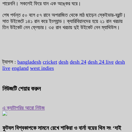
পারেননি। সকলেই ফিরে যান এক অঙ্কের ঘরে।
শেষ পর্যন্ত ৫০ বলে ৫৭ রানে অপরাজিত থেকে মাঠ ছাড়েন স্কেইভার-ব্রান্ট।
সাত উইকেটে ১৪১ রান করে ইংল্যান্ড। ক্যারিবিয়ানদের হয়ে ২১ রান খরচায়
তিন উইকেট নেন ফ্লেচার। ৩৫ রান খরচায় দুই উইকেট নেন ম্যাথিউস।
ট্যাগস :
bangladesh
cricket
desh
desh 24
desh 24 live
desh
live
england
west indies
নিউজটি শেয়ার করুন
এ ক্যাটাগরির আরো নিউজ
ফুটবল বিশ্বকাপকে সামনে রেখে শাকিরা ও বার্না বয়ের থিম সং ‘দাই