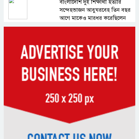
বাংলাদেশি দুই শিক্ষার্থী হত্যার
সন্দেহভাজন আবুঘরবেহ তিন বছর
আগে মাকেও মারধর করেছিলেন
সংসদে নিজেকে ‘শিশু মুক্তিযোদ্ধা’
দাবি করলেন জামায়াত নেতা তাহের
সাকিবের পাশাপাশি মাশরাফি ও
দুর্জয়কেও আলোচনায় আনতে
বললেন তামিম
বিএনপির প্রতি আস্থা হারাচ্ছি:
সংসদে নাহিদ ইসলামের মন্তব্য
নিপীড়নের আশঙ্কা জানালে ভিসা নয়
—যুক্তরাষ্ট্রের নতুন নীতি