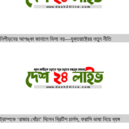
নিপীড়নের আশঙ্কা জানালে ভিসা নয়—যুক্তরাষ্ট্রের নতুন নীতি
ট্রাম্পকে ‘রাজার খোঁচা’ দিলেন ব্রিটিশ চার্লস, ফরাসি ভাষা নিয়ে ব্যঙ্গ