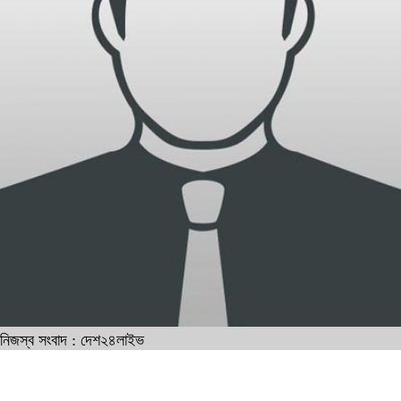
নিজস্ব সংবাদ : দেশ২৪লাইভ