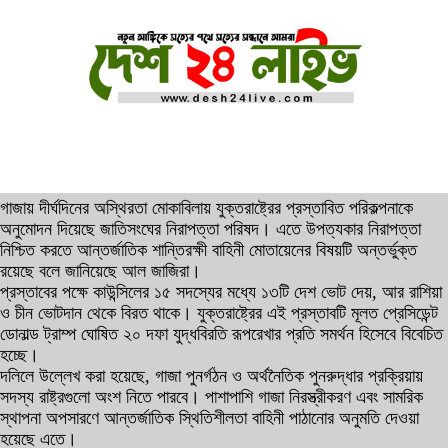
গাজায় দীর্ঘদিনের অস্থিরতা মোকাবিলায় যুক্তরাষ্ট্রের প্রস্তাবিত পরিকল্পনাকে
অনুমোদন দিয়েছে জাতিসংঘের নিরাপত্তা পরিষদ। এতে উপত্যকার নিরাপত্তা
নিশ্চিত করতে আন্তর্জাতিক শান্তিরক্ষী বাহিনী মোতায়েনের বিষয়টি অন্তর্ভুক্ত
রয়েছে বলে জানিয়েছে আল জাজিরা।
প্রস্তাবের পক্ষে কাউন্সিলের ১৫ সদস্যের মধ্যে ১৩টি দেশ ভোট দেয়, আর রাশিয়া
ও চীন ভোটদান থেকে বিরত থাকে। যুক্তরাষ্ট্রের এই প্রস্তাবটি মূলত প্রেসিডেন্ট
ডোনাল্ড ট্রাম্প ঘোষিত ২০ দফা যুদ্ধবিরতি রূপরেখার প্রতি সমর্থন হিসেবে বিবেচিত
হচ্ছে।
দলিলে উল্লেখ করা হয়েছে, গাজা পুনর্গঠন ও অর্থনৈতিক পুনরুদ্ধার প্রক্রিয়ায়
সদস্য রাষ্ট্রগুলো অংশ নিতে পারবে। পাশাপাশি গাজা নিরস্ত্রীকরণ এবং সামরিক
স্থাপনা অপসারণে আন্তর্জাতিক স্থিতিশীলতা বাহিনী পাঠানোর অনুমতি দেওয়া
হয়েছে এতে।