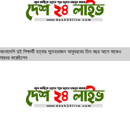
বাংলাদেশি দুই শিক্ষার্থী হত্যার সন্দেহভাজন আবুঘরবেহ তিন বছর আগে মাকেও
মারধর করেছিলেন