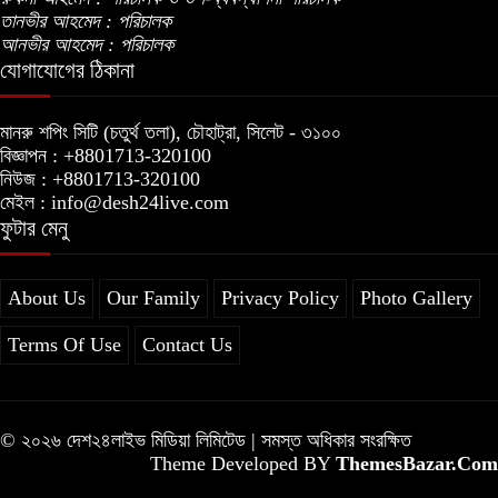
তানভীর আহমেদ : পরিচালক
আনভীর আহমেদ : পরিচালক
যোগাযোগের ঠিকানা
মানরু শপিং সিটি (চতুর্থ তলা), চৌহাট্রা, সিলেট - ৩১০০
বিজ্ঞাপন : +8801713-320100
নিউজ : +8801713-320100
মেইল : info@desh24live.com
ফুটার মেনু
About Us
Our Family
Privacy Policy
Photo Gallery
Terms Of Use
Contact Us
© ২০২৬ দেশ২৪লাইভ মিডিয়া লিমিটেড | সমস্ত অধিকার সংরক্ষিত
Theme Developed BY
ThemesBazar.Com