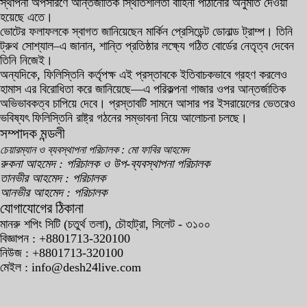
স্থাপনা অপসারণে আন্তর্জাতিক স্থিতিশীলতা বাহিনী পাঠানোর অনুমতি দেওয়া
হয়েছে এতে।
ভোটের ফলাফলকে স্বাগত জানিয়েছেন মার্কিন প্রেসিডেন্ট ডোনাল্ড ট্রাম্প। তিনি
ট্রুথ সোশ্যাল–এ জানান, শান্তি প্রতিষ্ঠার লক্ষ্যে গঠিত বোর্ডের নেতৃত্ব দেবেন
তিনি নিজেই।
অন্যদিকে, ফিলিস্তিনি কর্তৃপক্ষ এই প্রস্তাবকে ইতিবাচকভাবে গ্রহণ করলেও
হামাস এর বিরোধিতা করে জানিয়েছে—এ পরিকল্পনা গাজার ওপর আন্তর্জাতিক
অভিভাবকত্ব চাপিয়ে দেবে। প্রস্তাবটি সামনে আসার পর ইসরায়েলের ভেতরেও
ভবিষ্যৎ ফিলিস্তিনি রাষ্ট্র গঠনের সম্ভাবনা নিয়ে আলোচনা চলছে।
সম্পাদক মন্ডলী
চেয়ারম্যান ও ব্যবস্থাপনা পরিচালক : মো ফাবির আহমেদ
রুকনা আহমেদ : পরিচালক ও উপ-ব্যবস্থাপনা পরিচালক
তানভীর আহমেদ : পরিচালক
আনভীর আহমেদ : পরিচালক
যোগাযোগের ঠিকানা
মানরু শপিং সিটি (চতুর্থ তলা), চৌহাট্রা, সিলেট - ৩১০০
বিজ্ঞাপন : +8801713-320100
নিউজ : +8801713-320100
মেইল : info@desh24live.com