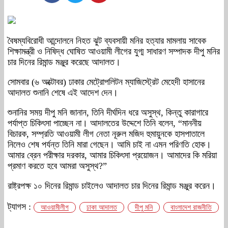
বৈষম্যবিরোধী আন্দোলনে নিহত ঝুট ব্যবসায়ী মনির হত্যার মামলায় সাবেক
শিক্ষামন্ত্রী ও নিষিদ্ধ ঘোষিত আওয়ামী লীগের যুগ্ম সাধারণ সম্পাদক দীপু মনির
চার দিনের রিমান্ড মঞ্জুর করেছে আদালত।
সোমবার (৬ অক্টোবর) ঢাকার মেট্রোপলিটন ম্যাজিস্ট্রেট মেহেদী হাসানের
আদালত শুনানি শেষে এই আদেশ দেন।
শুনানির সময় দীপু মনি জানান, তিনি দীর্ঘদিন ধরে অসুস্থ, কিন্তু কারাগারে
পর্যাপ্ত চিকিৎসা পাচ্ছেন না। আদালতের উদ্দেশে তিনি বলেন, “মাননীয়
বিচারক, সম্প্রতি আওয়ামী লীগ নেতা নূরুল মজিদ হুমায়ুনকে হাসপাতালে
নিলেও শেষ পর্যন্ত তিনি মারা গেছেন। আমি চাই না এমন পরিণতি হোক।
আমার ব্রেন পরীক্ষার দরকার, আমার চিকিৎসা প্রয়োজন। আমাদের কি মরিয়া
প্রমাণ করতে হবে আমরা অসুস্থ?”
রাষ্ট্রপক্ষ ১০ দিনের রিমান্ড চাইলেও আদালত চার দিনের রিমান্ড মঞ্জুর করেন।
ট্যাগস :
আওয়ামীলীগ
ঢাকা আদালত
দীপু মনি
বাংলাদেশ রাজনীতি