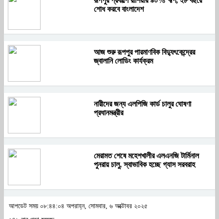
রূপপুর প্রকল্পে রাশিয়ার ৯০% ঋণ, ২৮ বছরে
শোধ করবে বাংলাদেশ
আজ শুরু রূপপুর পারমাণবিক বিদ্যুৎকেন্দ্রের
জ্বালানি লোডিং কার্যক্রম
নারীদের জন্য এলপিজি কার্ড চালুর ঘোষণা
প্রধানমন্ত্রীর
মেরামত শেষে মহেশখালীর এলএনজি টার্মিনাল
পুনরায় চালু, স্বাভাবিক হচ্ছে গ্যাস সরবরাহ
আপডেট সময় ০৮:৪৪:০৪ অপরাহ্ন, সোমবার, ৬ অক্টোবর ২০২৫