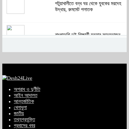
পটুয়াখালীতে বন্ধ ঘর থেকে যুবকের মরদেহ
উদ্ধার, রুমমেট পলাতক
বাংলাদেশি দুই শিক্ষার্থী হত্যার সন্দেহভাজন
আবুঘরবেহ তিন বছর আগে মাকেও মারধর
করেছিলেন
সংসদে নিজেকে ‘শিশু মুক্তিযোদ্ধা’ দাবি
করলেন জামায়াত নেতা তাহের
অপরাধ ও দুর্ণীতি
আইন আদালত
আন্তর্জাতিক
সাকিবের পাশাপাশি মাশরাফি ও দুর্জয়কেও
খেলাধুলা
আলোচনায় আনতে বললেন তামিম
জাতীয়
তথ্যপ্রযুক্তি
প্রবাসের খবর