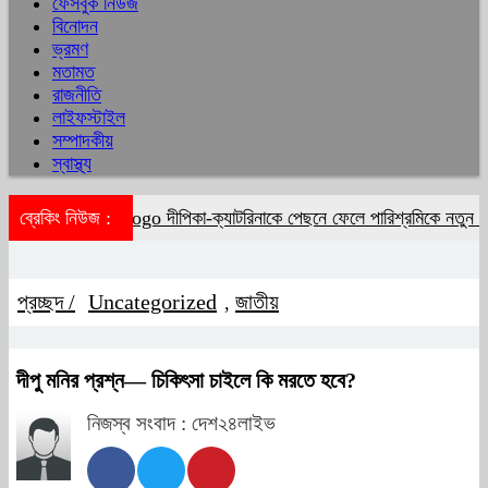
ফেসবুক নিউজ
বিনোদন
ভ্রমণ
মতামত
রাজনীতি
লাইফস্টাইল
সম্পাদকীয়
স্বাস্থ্য
ব্রেকিং নিউজ :
দীপিকা-ক্যাটরিনাকে পেছনে ফেলে পারিশ্রমিকে নতুন ম
প্রচ্ছদ /
Uncategorized
জাতীয়
,
দীপু মনির প্রশ্ন— চিকিৎসা চাইলে কি মরতে হবে?
নিজস্ব সংবাদ : দেশ২৪লাইভ