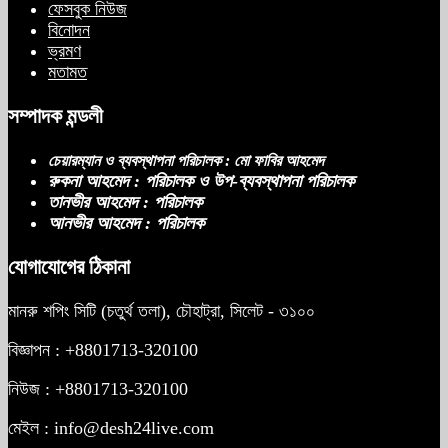
ফেসবুক নিউজ
বিএনপির প্রতি আস্থা হারাচ্ছি: সংসদে নাহিদ
বিনোদন
ইসলামের মন্তব্য
ভ্রমণ
মতামত
সম্পাদক মন্ডলী
নিপীড়নের আশঙ্কা জানালে ভিসা নয়—
যুক্তরাষ্ট্রের নতুন নীতি
চেয়ারম্যান ও ব্যবস্থাপনা পরিচালক : মো ফাবির আহমেদ
রুকনা আহমেদ : পরিচালক ও উপ-ব্যবস্থাপনা পরিচালক
তানভীর আহমেদ : পরিচালক
আনভীর আহমেদ : পরিচালক
ভোজ্যতেলের দাম লিটারে ৪ টাকা বৃদ্ধি
যোগাযোগের ঠিকানা
মানরু শপিং সিটি (চতুর্থ তলা), চৌহাট্রা, সিলেট - ৩১০০
ট্রাম্পকে ‘রাজার খোঁচা’ দিলেন ব্রিটিশ চার্লস,
ফরাসি ভাষা নিয়ে ব্যঙ্গ
বিজ্ঞাপন : +8801713-320100
নিউজ : +8801713-320100
মেইল : info@desh24live.com