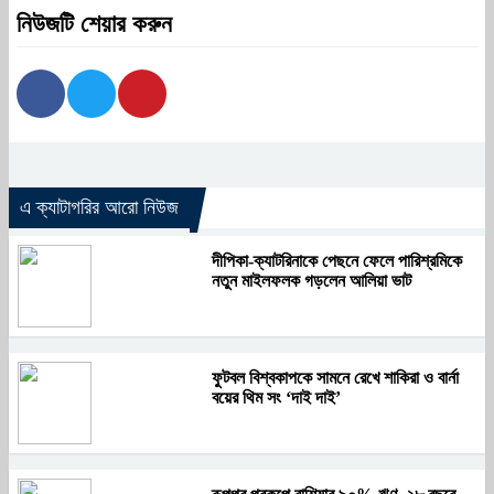
নিউজটি শেয়ার করুন
এ ক্যাটাগরির আরো নিউজ
দীপিকা-ক্যাটরিনাকে পেছনে ফেলে পারিশ্রমিকে
নতুন মাইলফলক গড়লেন আলিয়া ভাট
ফুটবল বিশ্বকাপকে সামনে রেখে শাকিরা ও বার্না
বয়ের থিম সং ‘দাই দাই’