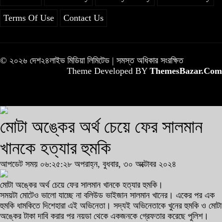
Terms Of Use
Contact Us
© ২০২৬ দেশ২৪লাইভ মিডিয়া লিমিটেড | সমস্ত অধিকার সংরক্ষিত
Theme Developed BY
ThemesBazar.Com
মোটা অঙ্কের অর্থ চেয়ে ফের সালমান
খানকে হত্যার হুমকি
আপডেট সময় ০৬:২৫:২৮ অপরাহ্ন, বুধবার, ৩০ অক্টোবর ২০২৪
মোটা অঙ্কের অর্থ চেয়ে ফের সালমান খানকে হত্যার হুমকি।
সময়টা মোটেও ভালো যাচ্ছে না বলিউড ভাইজান সালমান খানের। একের পর এক
হুমকি ধামকিতে দিশেহারা এই অভিনেতা। সদ্যই অভিনেতাকে খুনের হুমকি ও মোটা
অঙ্কের টাকা দাবি করার পর নয়ডা থেকে একজনকে গ্রেফতার করেছে পুলিশ।