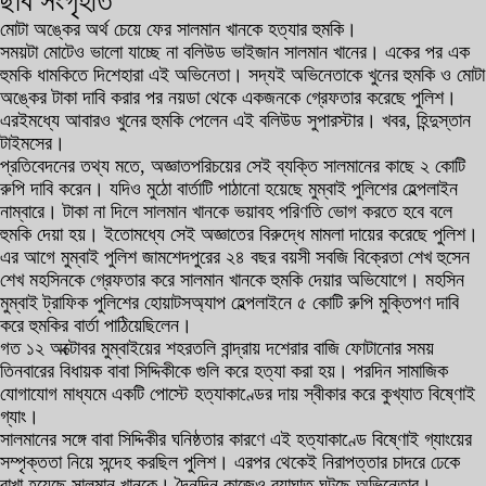
ছবি সংগৃহীত
মোটা অঙ্কের অর্থ চেয়ে ফের সালমান খানকে হত্যার হুমকি।
সময়টা মোটেও ভালো যাচ্ছে না বলিউড ভাইজান সালমান খানের। একের পর এক
হুমকি ধামকিতে দিশেহারা এই অভিনেতা। সদ্যই অভিনেতাকে খুনের হুমকি ও মোটা
অঙ্কের টাকা দাবি করার পর নয়ডা থেকে একজনকে গ্রেফতার করেছে পুলিশ।
এরইমধ্যে আবারও খুনের হুমকি পেলেন এই বলিউড সুপারস্টার। খবর, হিন্দুস্তান
টাইমসের।
প্রতিবেদনের তথ্য মতে, অজ্ঞাতপরিচয়ের সেই ব্যক্তি সালমানের কাছে ২ কোটি
রুপি দাবি করেন। যদিও মুঠো বার্তাটি পাঠানো হয়েছে মুম্বাই পুলিশের হেল্পলাইন
নাম্বারে। টাকা না দিলে সালমান খানকে ভয়াবহ পরিণতি ভোগ করতে হবে বলে
হুমকি দেয়া হয়। ইতোমধ্যে সেই অজ্ঞাতের বিরুদ্ধে মামলা দায়ের করেছে পুলিশ।
এর আগে মুম্বাই পুলিশ জামশেদপুরের ২৪ বছর বয়সী সবজি বিক্রেতা শেখ হুসেন
শেখ মহসিনকে গ্রেফতার করে সালমান খানকে হুমকি দেয়ার অভিযোগে। মহসিন
মুম্বাই ট্রাফিক পুলিশের হোয়াটসঅ্যাপ হেল্পলাইনে ৫ কোটি রুপি মুক্তিপণ দাবি
করে হুমকির বার্তা পাঠিয়েছিলেন।
গত ১২ অক্টোবর মুম্বাইয়ের শহরতলি বান্দ্রায় দশেরার বাজি ফোটানোর সময়
তিনবারের বিধায়ক বাবা সিদ্দিকীকে গুলি করে হত্যা করা হয়। পরদিন সামাজিক
যোগাযোগ মাধ্যমে একটি পোস্টে হত্যাকাণ্ডের দায় স্বীকার করে কুখ্যাত বিষ্ণোই
গ্যাং।
সালমানের সঙ্গে বাবা সিদ্দিকীর ঘনিষ্ঠতার কারণে এই হত্যাকাণ্ডে বিষ্ণোই গ্যাংয়ের
সম্পৃক্ততা নিয়ে সন্দেহ করছিল পুলিশ। এরপর থেকেই নিরাপত্তার চাদরে ঢেকে
রাখা হয়েছে সালমান খানকে। দৈনন্দিন কাজেও ব্যাঘাত ঘটছে অভিনেতার।