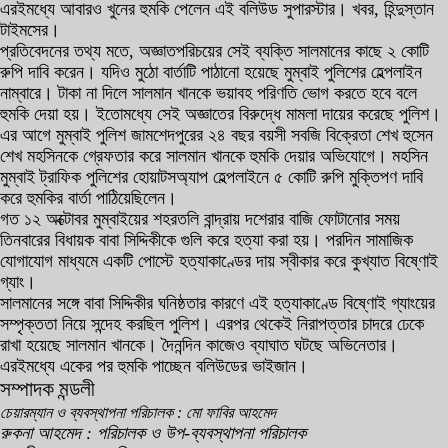
এরইমধ্যে আবারও খুনের হুমকি পেলেন এই বলিউড সুপারস্টার। খবর, হিন্দুস্তান
টাইমসের।
প্রতিবেদনের তথ্য মতে, অজ্ঞাতপরিচয়ের সেই ব্যক্তি সালমানের কাছে ২ কোটি
রুপি দাবি করেন। যদিও মুঠো বার্তাটি পাঠানো হয়েছে মুম্বাই পুলিশের হেল্পলাইন
নাম্বারে। টাকা না দিলে সালমান খানকে ভয়াবহ পরিণতি ভোগ করতে হবে বলে
হুমকি দেয়া হয়। ইতোমধ্যে সেই অজ্ঞাতের বিরুদ্ধে মামলা দায়ের করেছে পুলিশ।
এর আগে মুম্বাই পুলিশ জামশেদপুরের ২৪ বছর বয়সী সবজি বিক্রেতা শেখ হুসেন
শেখ মহসিনকে গ্রেফতার করে সালমান খানকে হুমকি দেয়ার অভিযোগে। মহসিন
মুম্বাই ট্রাফিক পুলিশের হোয়াটসঅ্যাপ হেল্পলাইনে ৫ কোটি রুপি মুক্তিপণ দাবি
করে হুমকির বার্তা পাঠিয়েছিলেন।
গত ১২ অক্টোবর মুম্বাইয়ের শহরতলি বান্দ্রায় দশেরার বাজি ফোটানোর সময়
তিনবারের বিধায়ক বাবা সিদ্দিকীকে গুলি করে হত্যা করা হয়। পরদিন সামাজিক
যোগাযোগ মাধ্যমে একটি পোস্টে হত্যাকাণ্ডের দায় স্বীকার করে কুখ্যাত বিষ্ণোই
গ্যাং।
সালমানের সঙ্গে বাবা সিদ্দিকীর ঘনিষ্ঠতার কারণে এই হত্যাকাণ্ডে বিষ্ণোই গ্যাংয়ের
সম্পৃক্ততা নিয়ে সন্দেহ করছিল পুলিশ। এরপর থেকেই নিরাপত্তার চাদরে ঢেকে
রাখা হয়েছে সালমান খানকে। দৈনন্দিন কাজেও ব্যাঘাত ঘটছে অভিনেতার।
এরইমধ্যে একের পর হুমকি পাচ্ছেন বলিউডের ভাইজান।
সম্পাদক মন্ডলী
চেয়ারম্যান ও ব্যবস্থাপনা পরিচালক : মো ফাবির আহমেদ
রুকনা আহমেদ : পরিচালক ও উপ-ব্যবস্থাপনা পরিচালক