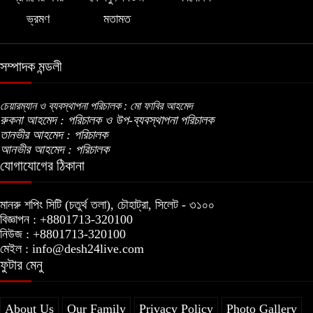
ভ্রমণ
মতামত
সম্পাদক মন্ডলী
চেয়ারম্যান ও ব্যবস্থাপনা পরিচালক : মো ফাবির আহমেদ
রুকনা আহমেদ : পরিচালক ও উপ-ব্যবস্থাপনা পরিচালক
তানভীর আহমেদ : পরিচালক
আনভীর আহমেদ : পরিচালক
যোগাযোগের ঠিকানা
মানরু শপিং সিটি (চতুর্থ তলা), চৌহাট্রা, সিলেট - ৩১০০
বিজ্ঞাপন : +8801713-320100
নিউজ : +8801713-320100
মেইল : info@desh24live.com
ফুটার মেনু
About Us
Our Family
Privacy Policy
Photo Gallery