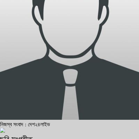
নিজস্ব সংবাদ : দেশ২৪লাইভ