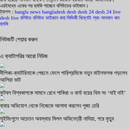
এরইমধ্যে একের পর হুমকি পাচ্ছেন বলিউডের ভাইজান।
ট্যাগস :
bangla news
bangladesh
desh
desh 24
desh 24 live
desh live
বলিউড
বলিউড ভাইজান
বাবা সিদ্দিকী
বিষ্ণোই গ্যাং
সালমান খান
হুমকি
নিউজটি শেয়ার করুন
এ ক্যাটাগরির আরো নিউজ
দীপিকা-ক্যাটরিনাকে পেছনে ফেলে পারিশ্রমিকে নতুন মাইলফলক গড়লেন
আলিয়া ভাট
ফুটবল বিশ্বকাপকে সামনে রেখে শাকিরা ও বার্না বয়ের থিম সং ‘দাই দাই’
বাবার অভিযোগ থেকে নিজেকে আলাদা করলেন পূজা চেরি
সুইমিংপুলে অচেতন অবস্থায় মিলল অভিনেত্রী নাদিয়া, পরে মৃত্যু