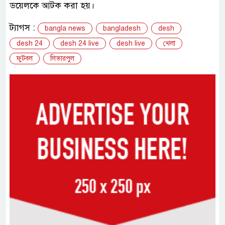
ডয়েলকে আটক করা হয়।
ট্যাগস :
bangla news
bangladesh
desh
desh 24
desh 24 live
desh live
খেলা
ফুটবল
লিভারপুল