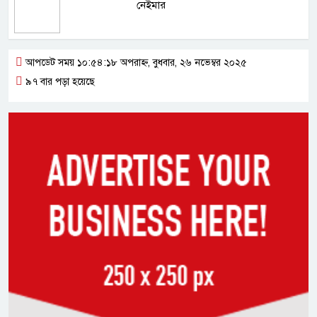
নেইমার
আপডেট সময় ১০:৫৪:১৮ অপরাহ্ন, বুধবার, ২৬ নভেম্বর ২০২৫
৯৭ বার পড়া হয়েছে