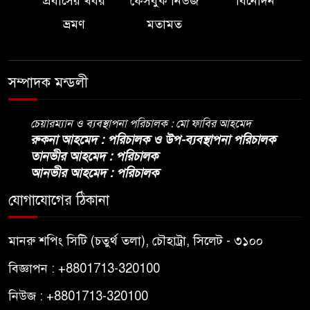
প্রবাসের খবর
ফেসবুক নিউজ
বিনোদন
ভ্রমণ
মতামত
সম্পাদক মন্ডলী
চেয়ারম্যান ও ব্যবস্থাপনা পরিচালক : মো ফাবির আহমেদ
রুকনা আহমেদ : পরিচালক ও উপ-ব্যবস্থাপনা পরিচালক
তানভীর আহমেদ : পরিচালক
আনভীর আহমেদ : পরিচালক
যোগাযোগের ঠিকানা
মানরু শপিং সিটি (চতুর্থ তলা), চৌহাট্রা, সিলেট - ৩১০০
বিজ্ঞাপন : +8801713-320100
নিউজ : +8801713-320100