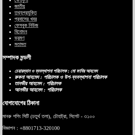
জাতীয়
তথ্যপ্রযুক্তি
প্রবাসের খবর
ফেসবুক নিউজ
বিনোদন
ভ্রমণ
মতামত
সম্পাদক মন্ডলী
চেয়ারম্যান ও ব্যবস্থাপনা পরিচালক : মো ফাবির আহমেদ
রুকনা আহমেদ : পরিচালক ও উপ-ব্যবস্থাপনা পরিচালক
তানভীর আহমেদ : পরিচালক
আনভীর আহমেদ : পরিচালক
যোগাযোগের ঠিকানা
মানরু শপিং সিটি (চতুর্থ তলা), চৌহাট্রা, সিলেট - ৩১০০
বিজ্ঞাপন : +8801713-320100