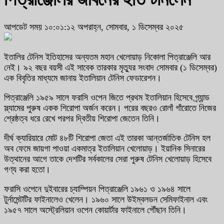
আপডেট সময় ১০:০১:১২ অপরাহ্ন, সোমবার, ১ ডিসেম্বর ২০২৫
ইতালির টেনিস ইতিহাসের অন্যতম মহান খেলোয়াড় নিকোলা পিত্রাঞ্জেলি আর
নেই। ৯২ বছর বয়সী এই সাবেক তারকার মৃত্যুর সংবাদ সোমবার (১ ডিসেম্বর)
এক বিবৃতির মাধ্যমে জানায় ইতালিয়ান টেনিস ফেডারেশন।
পিত্রাঞ্জেলি ১৯৫৯ সালে ফরাসি ওপেন জিতে প্রথম ইতালিয়ান হিসেবে গ্র্যান্ড
স্ল্যামের পুরুষ একক শিরোপা অর্জন করেন। পরের বছরও রোলাঁ গাঁরোতে নিজের
শ্রেষ্ঠত্ব ধরে রেখে পরপর দ্বিতীয় শিরোপা জেতেন তিনি।
দীর্ঘ ক্যারিয়ারে মোট ৪৮টি শিরোপা জেতা এই তারকা আন্তর্জাতিক টেনিস হল
অব ফেমে জায়গা পাওয়া একমাত্র ইতালিয়ান খেলোয়াড়। ইয়ানিক সিনারের
উত্থানের আগে তাকে দেশটির সর্বকালের সেরা পুরুষ টেনিস খেলোয়াড় হিসেবে
গণ্য করা হতো।
ফরাসি ওপেনে দুইবারের চ্যাম্পিয়ন পিত্রাঞ্জেলি ১৯৬১ ও ১৯৬৪ সালে
টুর্নামেন্টটির ফাইনালেও খেলেন। ১৯৬০ সালে উইম্বলডন সেমিফাইনাল এবং
১৯৫৭ সালে অস্ট্রেলিয়ান ওপেন কোয়ার্টার ফাইনালে পৌঁছান তিনি।