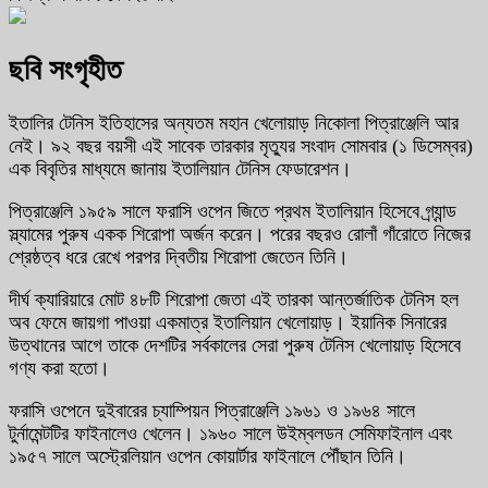
ছবি সংগৃহীত
ইতালির টেনিস ইতিহাসের অন্যতম মহান খেলোয়াড় নিকোলা পিত্রাঞ্জেলি আর
নেই। ৯২ বছর বয়সী এই সাবেক তারকার মৃত্যুর সংবাদ সোমবার (১ ডিসেম্বর)
এক বিবৃতির মাধ্যমে জানায় ইতালিয়ান টেনিস ফেডারেশন।
পিত্রাঞ্জেলি ১৯৫৯ সালে ফরাসি ওপেন জিতে প্রথম ইতালিয়ান হিসেবে গ্র্যান্ড
স্ল্যামের পুরুষ একক শিরোপা অর্জন করেন। পরের বছরও রোলাঁ গাঁরোতে নিজের
শ্রেষ্ঠত্ব ধরে রেখে পরপর দ্বিতীয় শিরোপা জেতেন তিনি।
দীর্ঘ ক্যারিয়ারে মোট ৪৮টি শিরোপা জেতা এই তারকা আন্তর্জাতিক টেনিস হল
অব ফেমে জায়গা পাওয়া একমাত্র ইতালিয়ান খেলোয়াড়। ইয়ানিক সিনারের
উত্থানের আগে তাকে দেশটির সর্বকালের সেরা পুরুষ টেনিস খেলোয়াড় হিসেবে
গণ্য করা হতো।
ফরাসি ওপেনে দুইবারের চ্যাম্পিয়ন পিত্রাঞ্জেলি ১৯৬১ ও ১৯৬৪ সালে
টুর্নামেন্টটির ফাইনালেও খেলেন। ১৯৬০ সালে উইম্বলডন সেমিফাইনাল এবং
১৯৫৭ সালে অস্ট্রেলিয়ান ওপেন কোয়ার্টার ফাইনালে পৌঁছান তিনি।