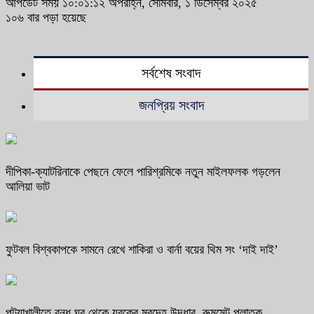
আপডেট সময় ১০:০১:১২ অপরাহ্ন, সোমবার, ১ ডিসেম্বর ২০২৫
১০৬ বার পড়া হয়েছে
সর্বশেষ সংবাদ
জনপ্রিয় সংবাদ
দীপিকা-ক্যাটরিনাকে পেছনে ফেলে পারিশ্রমিকে নতুন মাইলফলক গড়লেন
আলিয়া ভাট
ফুটবল বিশ্বকাপকে সামনে রেখে শাকিরা ও বার্না বয়ের থিম সং ‘দাই দাই’
পটুয়াখালীতে বন্ধ ঘর থেকে যুবকের মরদেহ উদ্ধার, রুমমেট পলাতক